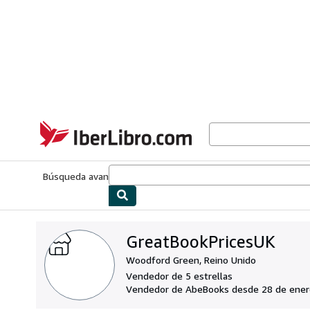
Pasar al contenido principal
IberLibro.com
Búsqueda avanzada
Colecciones
Libros antiguos
Arte y colecc
GreatBookPricesUK
Woodford Green, Reino Unido
Vendedor de 5 estrellas
Vendedor de AbeBooks desde 28 de ener