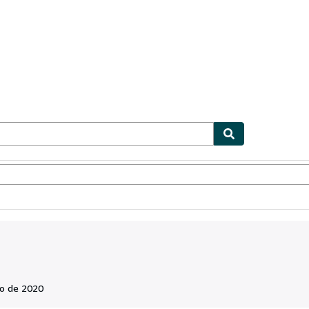
ionismo
Vendedores
Comenzar a vender
o de 2020