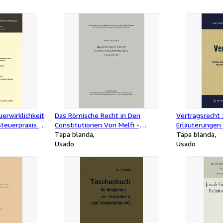
erwirklichkeit
Das Römische Recht in Den
Vertragsrecht 
teuerpraxis in
Constitutionen Von Melfi -
Erläuterungen
nien, Italien
Language: german
Tapa blanda
Schuldrechtlic
Tapa blanda
nguage:
Usado
Bürgerlichen 
Usado
Handelsrechts