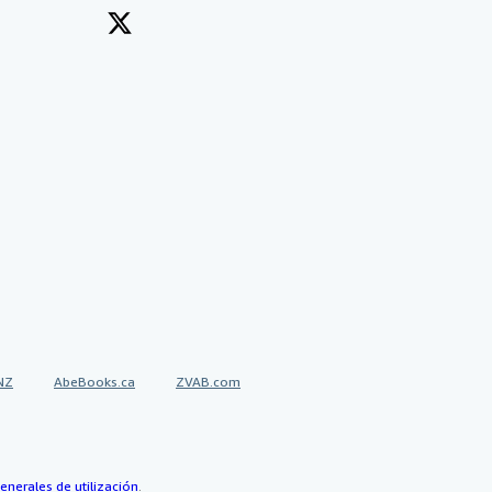
NZ
AbeBooks.ca
ZVAB.com
enerales de utilización
.