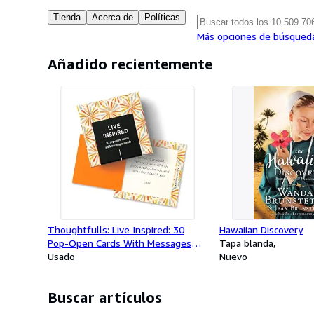
Tienda
Acerca de
Políticas
Más opciones de búsqued
Añadido recientemente
Thoughtfulls: Live Inspired: 30
Hawaiian Discovery
Pop-Open Cards With Messages
Tapa blanda
Inside
Usado
Nuevo
Buscar artículos