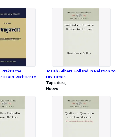
: Praktische
Josiah Gilbert Holland in Relation to
 Zu Den Wichtigsten
His Times
hen Vorschriften Des
Tapa dura
Und Des
Nuevo
 -Language: german