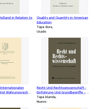
Holland in Relation to
Quality and Quantity in American
Education
Tapa dura
Usado
Internationalen
Recht Und Rechtswissenschaft :
Und Währungsrechts
Einführung Und Grundbegriffe -
erman
Language: german
Tapa blanda
Nuevo