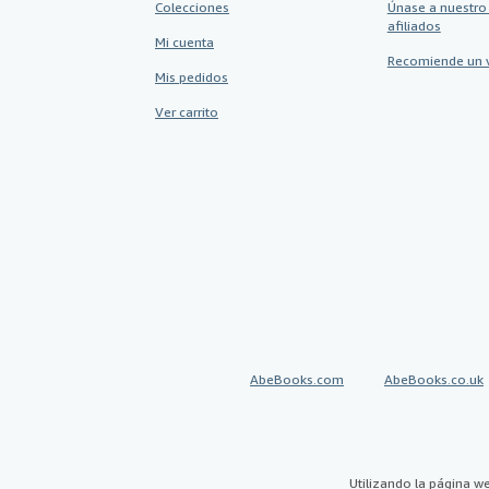
Colecciones
Únase a nuestro
afiliados
Mi cuenta
Recomiende un 
Mis pedidos
Ver carrito
AbeBooks.com
AbeBooks.co.uk
Utilizando la página w