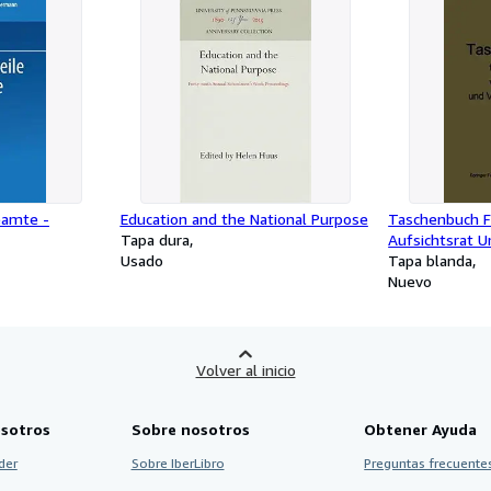
eamte -
Education and the National Purpose
Taschenbuch F
Tapa dura
Aufsichtsrat U
Usado
Language: ge
Tapa blanda
Nuevo
Volver al inicio
sotros
Sobre nosotros
Obtener Ayuda
der
Sobre IberLibro
Preguntas frecuentes