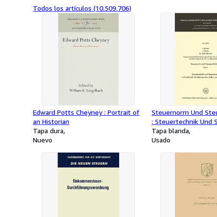
Todos los artículos (10.509.706)
Edward Potts Cheyney : Portrait of
Steuernorm Und Steu
an Historian
: Steuertechnik Und S
Tapa dura
Frankreich, Großbritan
Tapa blanda
Nuevo
Und Deutschland -La
Usado
german