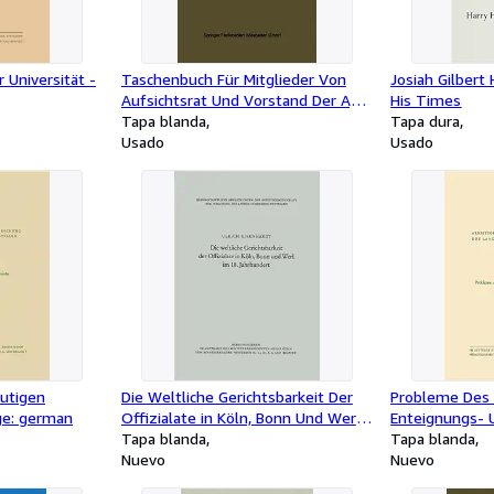
 Universität -
Taschenbuch Für Mitglieder Von
Josiah Gilbert 
Aufsichtsrat Und Vorstand Der Ag -
His Times
Language: german
Tapa blanda
Tapa dura
Usado
Usado
eutigen
Die Weltliche Gerichtsbarkeit Der
Probleme Des 
ge: german
Offizialate in Köln, Bonn Und Werl
Enteignungs- 
Im 18. Jahrhundert -Language:
Tapa blanda
-Language: g
Tapa blanda
german
Nuevo
Nuevo