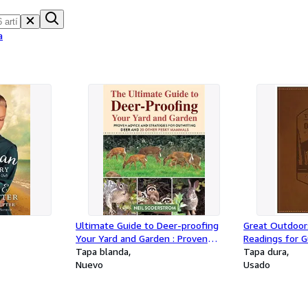
a
Ultimate Guide to Deer-proofing
Great Outdoors
Your Yard and Garden : Proven
Readings for 
Advice and Strategies for
Tapa blanda
Creation
Tapa dura
Outwitting Deer and 20 Other
Nuevo
Usado
Pesky Mammals