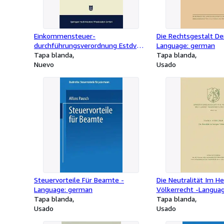
Einkommensteuer-
Die Rechtsgestalt Der
durchführungsverordnung Estdv
Language: german
1957 : Unter Berücksichtigung Der
Tapa blanda
Tapa blanda
2. Änderungsverordnung Vom 7. 2.
Nuevo
Usado
1958 -Language: german
Steuervorteile Für Beamte -
Die Neutralität Im H
Language: german
Völkerrecht -Langua
Tapa blanda
Tapa blanda
Usado
Usado