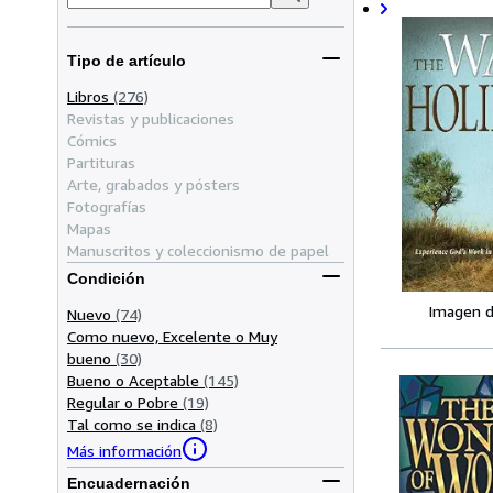
Tipo de artículo
Libros
(276)
Revistas y publicaciones
Cómics
Partituras
Arte, grabados y pósters
Fotografías
Mapas
Manuscritos y coleccionismo de papel
Condición
Imagen d
Nuevo
(74)
Como nuevo, Excelente o Muy
bueno
(30)
Bueno o Aceptable
(145)
Regular o Pobre
(19)
Tal como se indica
(8)
Más información
Encuadernación