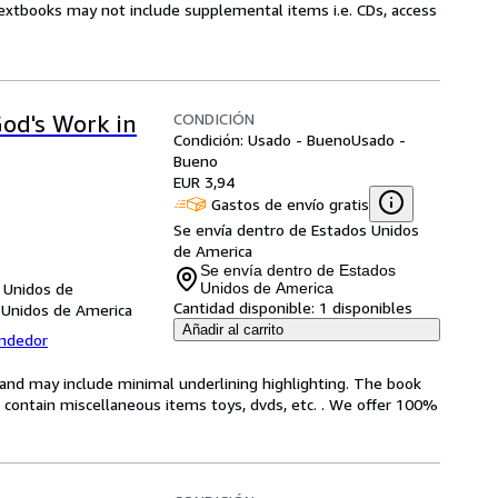
Textbooks may not include supplemental items i.e. CDs, access
CONDICIÓN
God's Work in
Condición: Usado - Bueno
Usado -
Bueno
EUR 3,94
Gastos de envío gratis
Se envía dentro de Estados Unidos
de America
Se envía dentro de Estados
 Unidos de
Unidos de America
Cantidad disponible:
1 disponibles
 Unidos de America
Añadir al carrito
endedor
n and may include minimal underlining highlighting. The book
ot contain miscellaneous items toys, dvds, etc. . We offer 100%