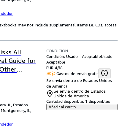
endedor
Textbooks may not include supplemental items i.e. CDs, access
CONDICIÓN
isks All
Condición: Usado - Aceptable
Usado -
al Guide for
Aceptable
EUR 4,38
 Other
Gastos de envío gratis
Se envía dentro de Estados Unidos
de America
Se envía dentro de Estados
Unidos de America
Cantidad disponible:
1 disponibles
ry, IL, Estados
Añadir al carrito
,
Montgomery, IL,
endedor