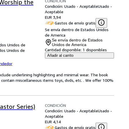
CONDICIÓN
Worship the
Condición: Usado - Aceptable
Usado -
Aceptable
EUR 3,94
Gastos de envío gratis
Se envía dentro de Estados Unidos
de America
Se envía dentro de Estados
ados Unidos de
Unidos de America
Cantidad disponible:
1 disponibles
ados Unidos de
Añadir al carrito
endedor
include underlining highlighting and minimal wear. The book
ot contain miscellaneous items toys, dvds, etc. . We offer 100%
CONDICIÓN
astor Series)
Condición: Usado - Aceptable
Usado -
Aceptable
EUR 4,14
Gastos de envío gratis