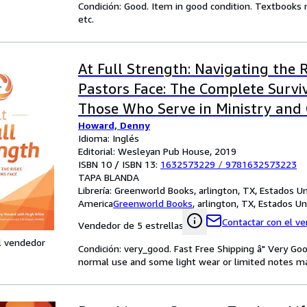
Condición: Good. Item in good condition. Textbooks 
etc.
At Full Strength: Navigating the R
Pastors Face: The Complete Surviv
Those Who Serve in Ministry and
Howard, Denny
Caregiving Vocations
Idioma: Inglés
Editorial: Wesleyan Pub House, 2019
ISBN 10 / ISBN 13:
1632573229
/
9781632573223
TAPA BLANDA
Librería:
Greenworld Books, arlington, TX, Estados U
America
Greenworld Books
,
arlington, TX, Estados U
Contactar con el v
Vendedor de 5 estrellas
l vendedor
Condición: very_good. Fast Free Shipping â" Very Go
normal use and some light wear or limited notes mark