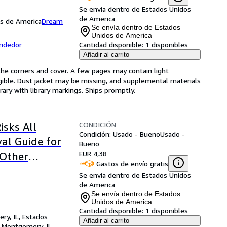
Se envía dentro de Estados Unidos
de America
os de America
Dream
Se envía dentro de Estados
Unidos de America
endedor
Cantidad disponible:
1 disponibles
Añadir al carrito
he corners and cover. A few pages may contain light
legible. Dust jacket may be missing, and supplemental materials
rary with library markings. Ships promptly.
CONDICIÓN
isks All
Condición: Usado - Bueno
Usado -
al Guide for
Bueno
EUR 4,38
 Other
Gastos de envío gratis
Se envía dentro de Estados Unidos
de America
Se envía dentro de Estados
Unidos de America
Cantidad disponible:
1 disponibles
ry, IL, Estados
Añadir al carrito
,
Montgomery, IL,