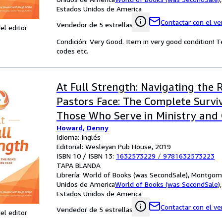
Estados Unidos de America
Contactar con el v
Vendedor de 5 estrellas
el editor
Condición: Very Good. Item in very good condition! 
codes etc.
At Full Strength: Navigating the R
Pastors Face: The Complete Surviv
Those Who Serve in Ministry and
Howard, Denny
Caregiving Vocations
Idioma: Inglés
Editorial: Wesleyan Pub House, 2019
ISBN 10 / ISBN 13:
1632573229
/
9781632573223
TAPA BLANDA
Librería:
World of Books (was SecondSale), Montgome
Unidos de America
World of Books (was SecondSale)
Estados Unidos de America
Contactar con el v
Vendedor de 5 estrellas
el editor