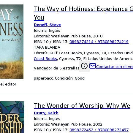
The Way of Holiness: Experience 
You
Deneff, Steve
Idioma: Inglés
Editorial: Wesleyan Pub House, 2010
ISBN 10 / ISBN 13:
0898274214
/
9780898274219
TAPA BLANDA
Librería:
Gulf Coast Books, Cypress, TX, Estados Uni
Coast Books
,
Cypress, TX, Estados Unidos de Americ
Contactar con el v
Vendedor de 5 estrellas
paperback. Condición: Good.
el editor
The Wonder of Worship: Why We
Drury, Keith
Idioma: Inglés
Editorial: Wesleyan Pub House, 2002
ISBN 10 / ISBN 13:
0898272432
/
9780898272437