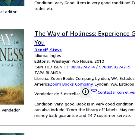
Condición: Very Good. Item in very good condition! 
codes etc.
el editor
The Way of Holiness: Experience 
You
Deneff, Steve
Idioma: Inglés
Editorial: Wesleyan Pub House, 2010
ISBN 10 / ISBN 13:
0898274214
/
9780898274219
TAPA BLANDA
Librería:
Zoom Books Company, Lynden, WA, Estados
America
Zoom Books Company
,
Lynden, WA, Estados
Contactar con el v
Vendedor de 5 estrellas
Condición: very_good. Book is in very good conditio
can also include "From the library of" labels. May n
l vendedor
money back guarantee and 24 7 customer service.