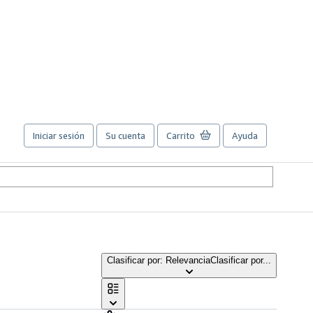
Iniciar sesión
Su cuenta
Carrito
Ayuda
Clasificar por: Relevancia
Clasificar por...