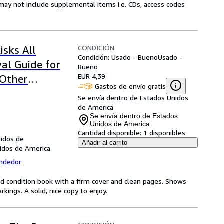
may not include supplemental items i.e. CDs, access codes
CONDICIÓN
isks All
Condición: Usado - Bueno
Usado -
al Guide for
Bueno
EUR 4,39
 Other
Gastos de envío gratis
Se envía dentro de Estados Unidos
de America
Se envía dentro de Estados
Unidos de America
Cantidad disponible:
1 disponibles
nidos de
Añadir al carrito
nidos de America
endedor
od condition book with a firm cover and clean pages. Shows
ings. A solid, nice copy to enjoy.