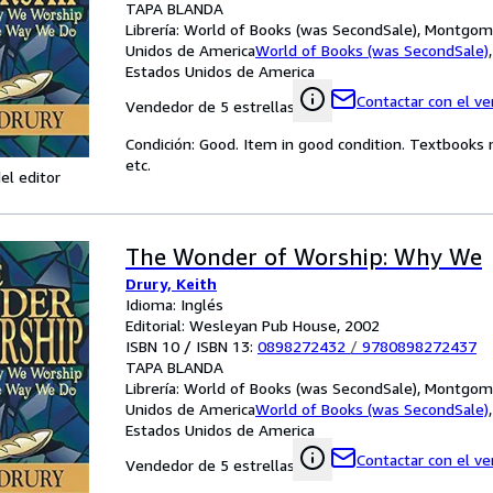
TAPA BLANDA
Librería:
World of Books (was SecondSale), Montgome
Unidos de America
World of Books (was SecondSale)
Estados Unidos de America
Contactar con el v
Vendedor de 5 estrellas
Condición: Good. Item in good condition. Textbooks 
etc.
el editor
The Wonder of Worship: Why We
Drury, Keith
Idioma: Inglés
Editorial: Wesleyan Pub House, 2002
ISBN 10 / ISBN 13:
0898272432
/
9780898272437
TAPA BLANDA
Librería:
World of Books (was SecondSale), Montgome
Unidos de America
World of Books (was SecondSale)
Estados Unidos de America
Contactar con el v
Vendedor de 5 estrellas