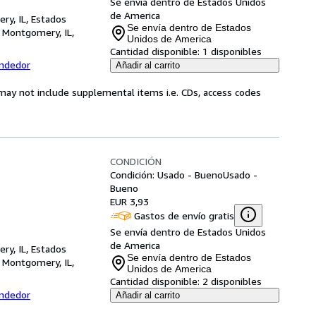
Se envía dentro de Estados Unidos
de America
ry, IL, Estados
Se envía dentro de Estados
,
Montgomery, IL,
Unidos de America
Cantidad disponible:
1 disponibles
endedor
Añadir al carrito
may not include supplemental items i.e. CDs, access codes
CONDICIÓN
Condición: Usado - Bueno
Usado -
Bueno
EUR 3,93
Gastos de envío gratis
Se envía dentro de Estados Unidos
de America
ry, IL, Estados
Se envía dentro de Estados
,
Montgomery, IL,
Unidos de America
Cantidad disponible:
2 disponibles
endedor
Añadir al carrito