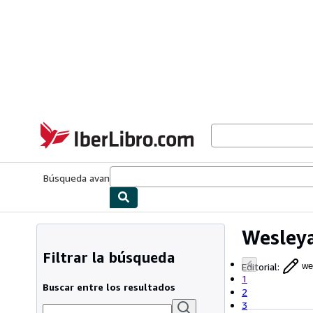
Pasar al contenido principal
IberLibro.com
Búsqueda avanzada
Colecciones
Libros antiguos
Arte y colecc
Wesley
Filtrar la búsqueda
Editorial
:
we
1
Buscar entre los resultados
2
3