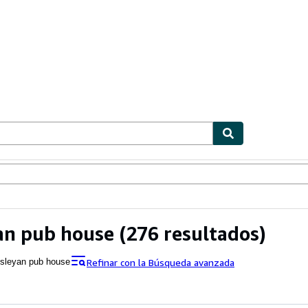
ionismo
Vendedores
Comenzar a vender
an pub house
(276 resultados)
Refinar con la Búsqueda avanzada
sleyan pub house