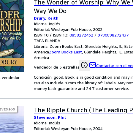
The Wonder of Worship: Why We 
Way We Do
Drury, Keith
Idioma: Inglés
Editorial: Wesleyan Pub House, 2002
ISBN 10 / ISBN 13:
0898272432
/
9780898272437
TAPA BLANDA
Librería:
Zoom Books East, Glendale Heights, IL, Est
America
Zoom Books East
,
Glendale Heights, IL, Est
America
Contactar con el v
Vendedor de 5 estrellas
Condición: good. Book is in good condition and may 
l vendedor
can also include "From the library of" labels. May n
money back guarantee and 24 7 customer service.
The Ripple Church (The Leading P
Stevenson, Phil
Idioma: Inglés
Editorial: Wesleyan Pub House, 2004