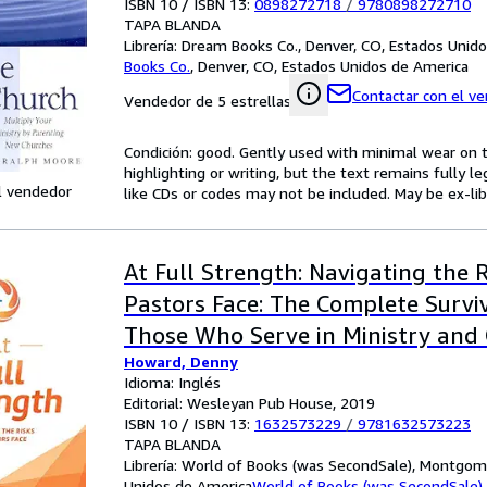
ISBN 10 / ISBN 13:
0898272718
/
9780898272710
TAPA BLANDA
Librería:
Dream Books Co., Denver, CO, Estados Unid
Books Co.
,
Denver, CO, Estados Unidos de America
Contactar con el v
Vendedor de 5 estrellas
Condición: good. Gently used with minimal wear on t
highlighting or writing, but the text remains fully 
l vendedor
like CDs or codes may not be included. May be ex-lib
At Full Strength: Navigating the R
Pastors Face: The Complete Surviv
Those Who Serve in Ministry and
Howard, Denny
Caregiving Vocations
Idioma: Inglés
Editorial: Wesleyan Pub House, 2019
ISBN 10 / ISBN 13:
1632573229
/
9781632573223
TAPA BLANDA
Librería:
World of Books (was SecondSale), Montgome
Unidos de America
World of Books (was SecondSale)