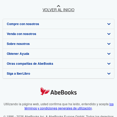
VOLVER AL INICIO
Compre con nosotros
Venda con nosotros
Búsqueda avanzada
Sobre nosotros
Colecciones
Comenzar a vender
Obtener Ayuda
Mi cuenta
Únase a nuestro programa de afiliados
Sobre IberLibro
Otras compañías de AbeBooks
Mis pedidos
Recomiende un vendedor
Medios
Preguntas frecuentes y guías
Siga a IberLibro
Ver carrito
Empleo
Atención al Cliente
AbeBooks.com
Política de Privacidad
AbeBooks.co.uk
Preferencias de cookies
AbeBooks.de
Aviso de cookies
AbeBooks.fr
Utilizando la página web, usted confirma que ha leído, entendido y acepta
los
términos y condiciones generales de utilización
.
Accesibilidad
AbeBooks.it
© 1996 - 2026 AbeBooks Inc. & AbeBooks Europe GmbH. Todos los derechos