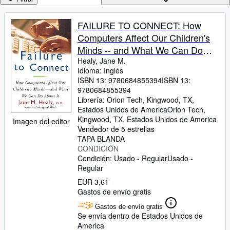
Colecciones
Libros antiguos
FAILURE TO CONNECT: How
Computers Affect Our Children's
Arte y coleccionismo
Minds -- and What We Can Do
Vendedores
About It
Healy, Jane M.
Idioma: Inglés
Comenzar a vender
ISBN 13:
9780684855394
ISBN 13:
9780684855394
Ayuda
Librería:
Orion Tech, Kingwood, TX,
CERRAR
Estados Unidos de America
Orion Tech
,
Kingwood, TX, Estados Unidos de America
Imagen del editor
Vendedor de 5 estrellas
TAPA BLANDA
CONDICIÓN
Condición: Usado - Regular
Usado -
Regular
EUR 3,61
Gastos de envío gratis
Gastos de envío gratis
Se envía dentro de Estados Unidos de
America