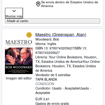
Se envía dentro de Estados Unidos de
America
Mostrar más
Añadir al carrito
Maestro (Greenspan, Alan)
Woodward, Bob
Idioma: Inglés
ISBN 13:
9780743205627
ISBN 13:
9780743205627
Librería:
Your Online Bookstore, Houston,
TX, Estados Unidos de America
Your Online
Bookstore
,
Houston, TX, Estados Unidos
de America
Vendedor de 5 estrellas
Imagen del editor
TAPA BLANDA
CONDICIÓN
Condición: Usado - Aceptable
Usado -
Aceptable
EUR 3,61
Gastos de envío gratis