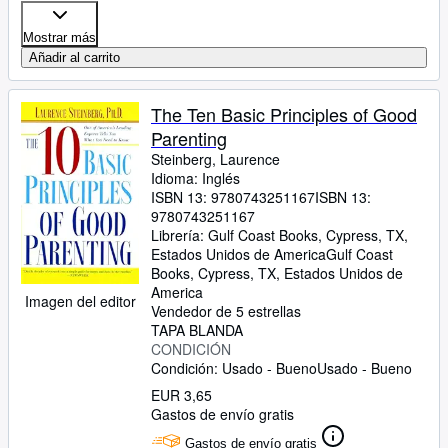
Mostrar más
Añadir al carrito
The Ten Basic Principles of Good
Parenting
Steinberg, Laurence
Idioma: Inglés
ISBN 13:
9780743251167
ISBN 13:
9780743251167
Librería:
Gulf Coast Books, Cypress, TX,
Estados Unidos de America
Gulf Coast
Books
,
Cypress, TX, Estados Unidos de
America
Imagen del editor
Vendedor de 5 estrellas
TAPA BLANDA
CONDICIÓN
Condición: Usado - Bueno
Usado - Bueno
EUR 3,65
Gastos de envío gratis
Gastos de envío gratis