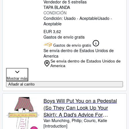
Vendedor de 5 estrellas
TAPA BLANDA
CONDICIÓN
Condición: Usado - Aceptable
Usado -
Aceptable
EUR 3,62
Gastos de envío gratis
Gastos de envío gratis
Se envía dentro de Estados Unidos de
America
Se envía dentro de Estados Unidos de
America
Mostrar más
Añadir al carrito
Boys Will Put You on a Pedestal
(So They Can Look Up Your
Skirt): A Dad's Advice For
Daughters
Van Munching, Philip
;
Couric, Katie
[Introduction]