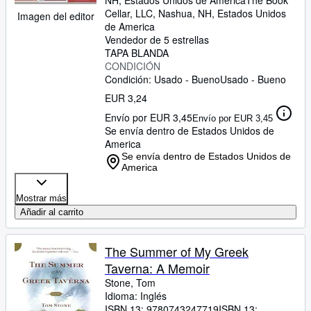
NH, Estados Unidos de America
The Book
Cellar, LLC
,
Nashua, NH, Estados Unidos
Imagen del editor
de America
Vendedor de 5 estrellas
TAPA BLANDA
CONDICIÓN
Condición: Usado - Bueno
Usado - Bueno
EUR 3,24
Envío por EUR 3,45
Envío por EUR 3,45
Se envía dentro de Estados Unidos de
America
Se envía dentro de Estados Unidos de
America
Mostrar más
Añadir al carrito
The Summer of My Greek
Taverna: A Memoir
Stone, Tom
Idioma: Inglés
ISBN 13:
9780743247719
ISBN 13: