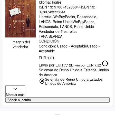
Idioma: Inglés
ISBN 13:
9780743255844
ISBN 13:
9780743255844
Librería:
WeBuyBooks, Rossendale,
LANCS, Reino Unido
WeBuyBooks
,
Rossendale, LANCS, Reino Unido
Vendedor de 5 estrellas
TAPA BLANDA
CONDICIÓN
Imagen del
Condición: Usado - Aceptable
Usado -
vendedor
Aceptable
EUR 1,61
Envío por EUR 7,12
Envío por EUR 7,12
Se envía de Reino Unido a Estados Unidos
de America
Se envía de Reino Unido a Estados
Unidos de America
Mostrar más
Añadir al carrito