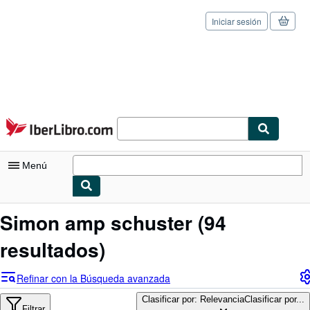
Iniciar sesión
Pasar al contenido principal
IberLibro.com
Menú
Mi cuenta
Simon amp schuster
(94
Consultar mis pedidos
resultados)
Cerrar sesión
Refinar con la Búsqueda avanzada
Búsqueda avanzada
Clasificar por: Relevancia
Clasificar por...
Filtrar