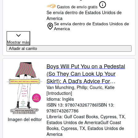
Gastos de envío gratis
Se envía dentro de Estados Unidos de
America
Se envía dentro de Estados Unidos de
America
Mostrar más
Añadir al carrito
Boys Will Put You on a Pedestal
(So They Can Look Up Your
Skirt): A Dad's Advice For
Daughters
Van Munching, Philip
;
Couric, Katie
[Introduction]
Idioma: Inglés
ISBN 13:
9780743267786
ISBN 13:
9780743267786
Librería:
Gulf Coast Books, Cypress, TX,
Imagen del editor
Estados Unidos de America
Gulf Coast
Books
,
Cypress, TX, Estados Unidos de
America