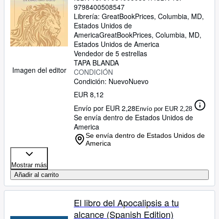
9798400508547
Librería:
GreatBookPrices, Columbia, MD,
Estados Unidos de
America
GreatBookPrices
,
Columbia, MD,
Estados Unidos de America
Vendedor de 5 estrellas
TAPA BLANDA
Imagen del editor
CONDICIÓN
Condición: Nuevo
Nuevo
EUR 8,12
Envío por EUR 2,28
Envío por EUR 2,28
Se envía dentro de Estados Unidos de
America
Se envía dentro de Estados Unidos de
America
Mostrar más
Añadir al carrito
El libro del Apocalipsis a tu
alcance (Spanish Edition)