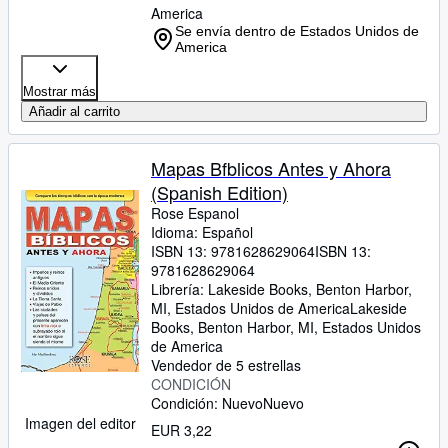
America
Se envía dentro de Estados Unidos de
America
Mostrar más
Añadir al carrito
Mapas Bfblicos Antes y Ahora
(Spanish Edition)
Rose Espanol
Idioma: Español
ISBN 13:
9781628629064
ISBN 13:
9781628629064
Librería:
Lakeside Books, Benton Harbor,
MI, Estados Unidos de America
Lakeside
Books
,
Benton Harbor, MI, Estados Unidos
de America
Vendedor de 5 estrellas
CONDICIÓN
Condición: Nuevo
Nuevo
Imagen del editor
EUR 3,22