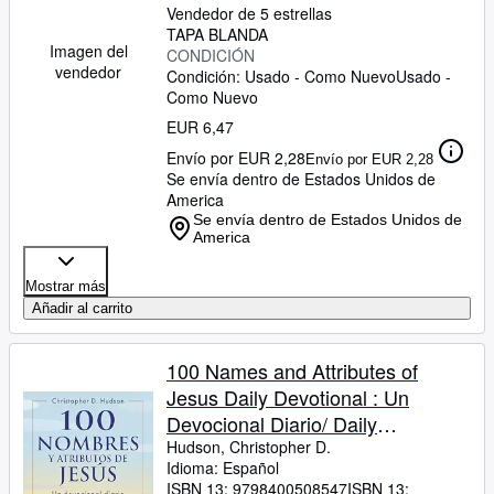
Vendedor de 5 estrellas
TAPA BLANDA
Imagen del
CONDICIÓN
vendedor
Condición: Usado - Como Nuevo
Usado -
Como Nuevo
EUR 6,47
Envío por EUR 2,28
Envío por EUR 2,28
Se envía dentro de Estados Unidos de
America
Se envía dentro de Estados Unidos de
America
Mostrar más
Añadir al carrito
100 Names and Attributes of
Jesus Daily Devotional : Un
Devocional Diario/ Daily
Devotional -Language: Spanish
Hudson, Christopher D.
Idioma: Español
ISBN 13:
9798400508547
ISBN 13: