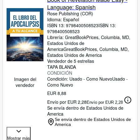
Language: Spanish
Rose Publishing (COR)
Idioma: Español
ISBN 13:
9798400508523
ISBN 13:
9798400508523
Librería:
GreatBookPrices, Columbia, MD,
Estados Unidos de
America
GreatBookPrices
,
Columbia, MD,
Estados Unidos de America
Vendedor de 5 estrellas
TAPA BLANDA
CONDICIÓN
Condición: Usado - Como Nuevo
Usado -
Imagen del
Como Nuevo
vendedor
EUR 8,88
Envío por EUR 2,28
Envío por EUR 2,28
Se envía dentro de Estados Unidos de
America
Se envía dentro de Estados Unidos de
America
Mostrar más