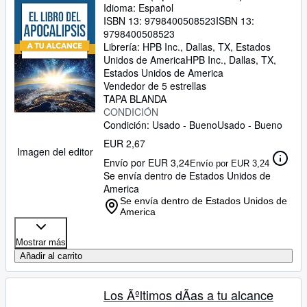
Idioma: Español
ISBN 13:
9798400508523
ISBN 13:
9798400508523
Librería:
HPB Inc., Dallas, TX, Estados
Unidos de America
HPB Inc.
,
Dallas, TX,
Estados Unidos de America
Vendedor de 5 estrellas
TAPA BLANDA
CONDICIÓN
Condición: Usado - Bueno
Usado - Bueno
EUR 2,67
Imagen del editor
Envío por EUR 3,24
Envío por EUR 3,24
Se envía dentro de Estados Unidos de
America
Se envía dentro de Estados Unidos de
America
Mostrar más
Añadir al carrito
Los Ãºltimos dÃas a tu alcance