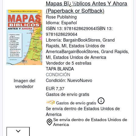
Colecciones
Mapas Bï¿½blicos Antes Y Ahora
(Paperback or Softback)
Libros antiguos
Rose Publishing
Arte y coleccionismo
Idioma: Español
ISBN 13:
9781628629064
ISBN 13:
Vendedores
9781628629064
Librería:
BargainBookStores, Grand
Comenzar a vender
Rapids, MI, Estados Unidos de
America
BargainBookStores
,
Grand Rapids,
Ayuda
MI, Estados Unidos de America
Vendedor de 5 estrellas
CERRAR
TAPA BLANDA
CONDICIÓN
Condición: Nuevo
Nuevo
Imagen del
vendedor
EUR 7,37
Gastos de envío gratis
Gastos de envío gratis
Se envía dentro de Estados Unidos de
America
Se envía dentro de Estados Unidos de
America