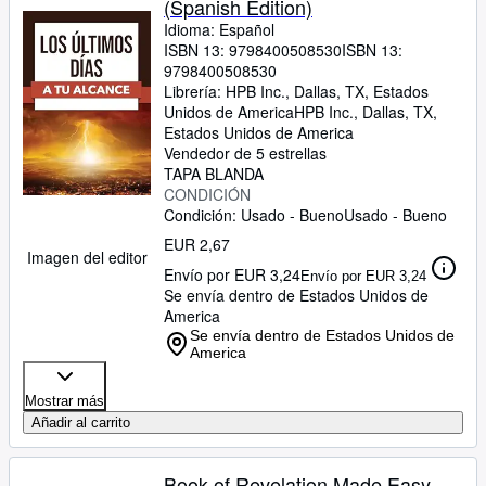
(Spanish Edition)
Idioma: Español
ISBN 13:
9798400508530
ISBN 13:
9798400508530
Librería:
HPB Inc., Dallas, TX, Estados
Unidos de America
HPB Inc.
,
Dallas, TX,
Estados Unidos de America
Vendedor de 5 estrellas
TAPA BLANDA
CONDICIÓN
Condición: Usado - Bueno
Usado - Bueno
EUR 2,67
Imagen del editor
Envío por EUR 3,24
Envío por EUR 3,24
Se envía dentro de Estados Unidos de
America
Se envía dentro de Estados Unidos de
America
Mostrar más
Añadir al carrito
Book of Revelation Made Easy -