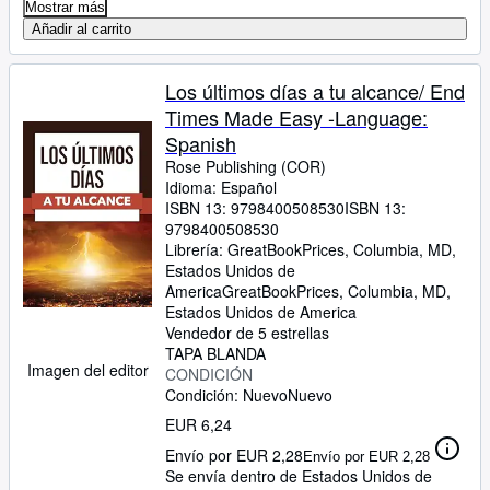
Mostrar más
Añadir al carrito
Los últimos días a tu alcance/ End
Times Made Easy -Language:
Spanish
Rose Publishing (COR)
Idioma: Español
ISBN 13:
9798400508530
ISBN 13:
9798400508530
Librería:
GreatBookPrices, Columbia, MD,
Estados Unidos de
America
GreatBookPrices
,
Columbia, MD,
Estados Unidos de America
Vendedor de 5 estrellas
TAPA BLANDA
Imagen del editor
CONDICIÓN
Condición: Nuevo
Nuevo
EUR 6,24
Envío por EUR 2,28
Envío por EUR 2,28
Se envía dentro de Estados Unidos de