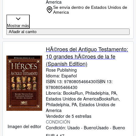
America
Se envía dentro de Estados Unidos de
America
Mostrar más
Añadir al carrito
HÃ©roes del Antiguo Testamento:
10 grandes hÃ©roes de la fe
(Spanish Edition)
Rose Publishing
Idioma: Español
ISBN 13:
9780805466430
ISBN 13:
9780805466430
Librería:
BooksRun, Philadelphia, PA,
Estados Unidos de America
BooksRun
,
Philadelphia, PA, Estados Unidos de
America
Vendedor de 5 estrellas
CONDICIÓN
Imagen del editor
Condición: Usado - Bueno
Usado - Bueno
EUR 4,47