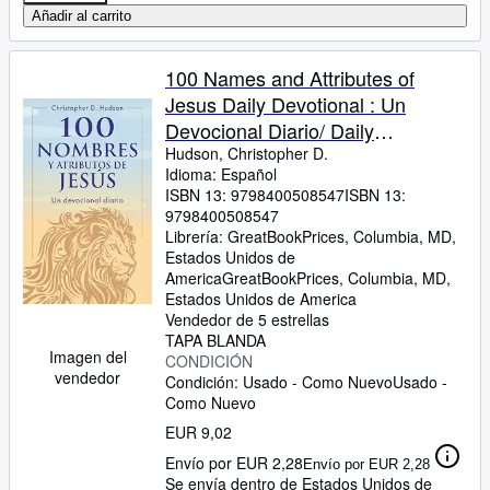
Añadir al carrito
100 Names and Attributes of
Jesus Daily Devotional : Un
Devocional Diario/ Daily
Devotional -Language: Spanish
Hudson, Christopher D.
Idioma: Español
ISBN 13:
9798400508547
ISBN 13:
9798400508547
Librería:
GreatBookPrices, Columbia, MD,
Estados Unidos de
America
GreatBookPrices
,
Columbia, MD,
Estados Unidos de America
Vendedor de 5 estrellas
TAPA BLANDA
Imagen del
CONDICIÓN
vendedor
Condición: Usado - Como Nuevo
Usado -
Como Nuevo
EUR 9,02
Envío por EUR 2,28
Envío por EUR 2,28
Se envía dentro de Estados Unidos de