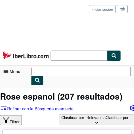
Iniciar sesión
Pasar al contenido principal
IberLibro.com
Menú
Mi cuenta
Rose espanol
(207 resultados)
Consultar mis pedidos
Refinar con la Búsqueda avanzada
Cerrar sesión
Clasificar por: Relevancia
Clasificar por...
Filtrar
Búsqueda avanzada