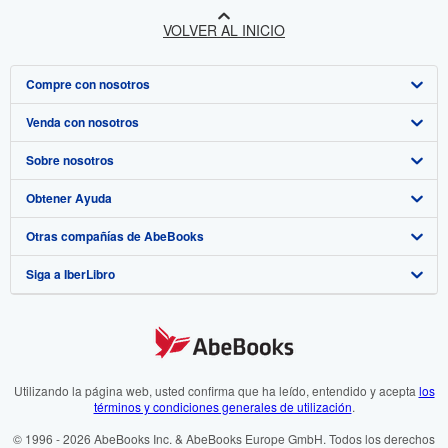
VOLVER AL INICIO
Compre con nosotros
Venda con nosotros
Búsqueda avanzada
Sobre nosotros
Colecciones
Comenzar a vender
Obtener Ayuda
Mi cuenta
Únase a nuestro programa de afiliados
Sobre IberLibro
Otras compañías de AbeBooks
Mis pedidos
Recomiende un vendedor
Medios
Preguntas frecuentes y guías
Siga a IberLibro
Ver carrito
Empleo
Atención al Cliente
AbeBooks.com
Política de Privacidad
AbeBooks.co.uk
Preferencias de cookies
AbeBooks.de
Aviso de cookies
AbeBooks.fr
Utilizando la página web, usted confirma que ha leído, entendido y acepta
los
términos y condiciones generales de utilización
.
Accesibilidad
AbeBooks.it
© 1996 - 2026 AbeBooks Inc. & AbeBooks Europe GmbH. Todos los derechos