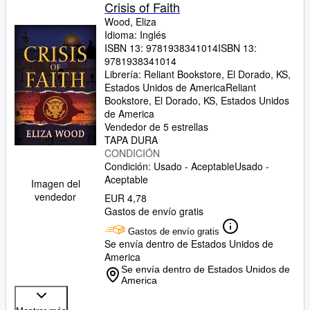
Colecciones
Crisis of Faith
Wood, Eliza
Libros antiguos
Idioma: Inglés
ISBN 13:
9781938341014
ISBN 13:
Arte y coleccionismo
9781938341014
Vendedores
Librería:
Reliant Bookstore, El Dorado, KS,
Estados Unidos de America
Reliant
Comenzar a vender
Bookstore
,
El Dorado, KS, Estados Unidos
de America
Ayuda
Vendedor de 5 estrellas
TAPA DURA
CERRAR
CONDICIÓN
Condición: Usado - Aceptable
Usado -
Aceptable
Imagen del
vendedor
EUR 4,78
Gastos de envío gratis
Gastos de envío gratis
Se envía dentro de Estados Unidos de
America
Se envía dentro de Estados Unidos de
America