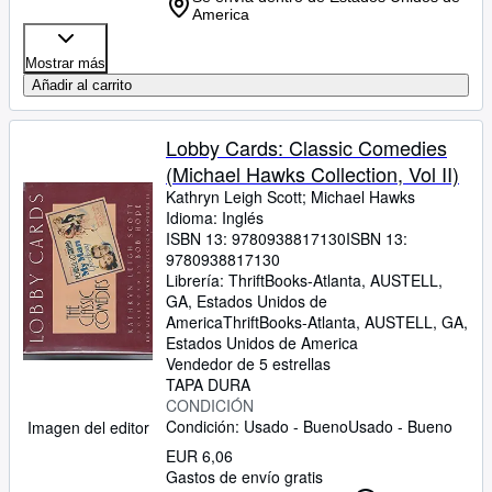
America
Mostrar más
Añadir al carrito
Lobby Cards: Classic Comedies
(Michael Hawks Collection, Vol II)
Kathryn Leigh Scott
;
Michael Hawks
Idioma: Inglés
ISBN 13:
9780938817130
ISBN 13:
9780938817130
Librería:
ThriftBooks-Atlanta, AUSTELL,
GA, Estados Unidos de
America
ThriftBooks-Atlanta
,
AUSTELL, GA,
Estados Unidos de America
Vendedor de 5 estrellas
TAPA DURA
CONDICIÓN
Condición: Usado - Bueno
Usado - Bueno
Imagen del editor
EUR 6,06
Gastos de envío gratis