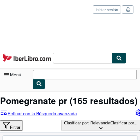
Iniciar sesión
Pasar al contenido principal
IberLibro.com
Menú
Mi cuenta
Pomegranate pr
(165 resultados)
Consultar mis pedidos
Refinar con la Búsqueda avanzada
Cerrar sesión
Clasificar por: Relevancia
Clasificar por...
Filtrar
Búsqueda avanzada