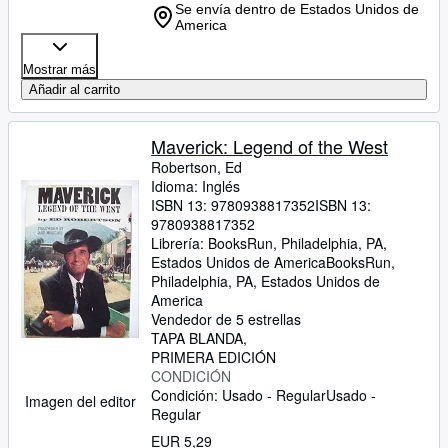
Se envía dentro de Estados Unidos de
America
Mostrar más
Añadir al carrito
Maverick: Legend of the West
Robertson, Ed
Idioma: Inglés
ISBN 13:
9780938817352
ISBN 13:
9780938817352
Librería:
BooksRun, Philadelphia, PA,
Estados Unidos de America
BooksRun
,
Philadelphia, PA, Estados Unidos de
America
Vendedor de 5 estrellas
TAPA BLANDA
PRIMERA EDICIÓN
CONDICIÓN
Condición: Usado - Regular
Usado -
Imagen del editor
Regular
EUR 5,29