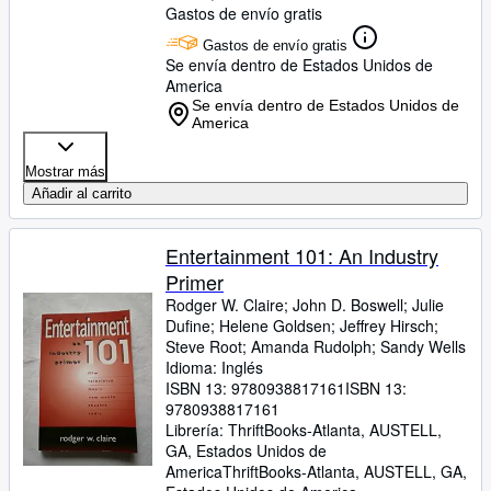
Gastos de envío gratis
Gastos de envío gratis
Se envía dentro de Estados Unidos de
America
Se envía dentro de Estados Unidos de
America
Mostrar más
Añadir al carrito
Entertainment 101: An Industry
Primer
Rodger W. Claire
;
John D. Boswell
;
Julie
Dufine
;
Helene Goldsen
;
Jeffrey Hirsch
;
Steve Root
;
Amanda Rudolph
;
Sandy Wells
Idioma: Inglés
ISBN 13:
9780938817161
ISBN 13:
9780938817161
Librería:
ThriftBooks-Atlanta, AUSTELL,
GA, Estados Unidos de
America
ThriftBooks-Atlanta
,
AUSTELL, GA,