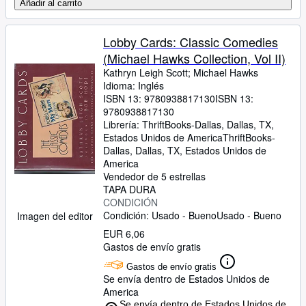
Añadir al carrito
Lobby Cards: Classic Comedies
(Michael Hawks Collection, Vol II)
Kathryn Leigh Scott
;
Michael Hawks
Idioma: Inglés
ISBN 13:
9780938817130
ISBN 13:
9780938817130
Librería:
ThriftBooks-Dallas, Dallas, TX,
Estados Unidos de America
ThriftBooks-
Dallas
,
Dallas, TX, Estados Unidos de
America
Vendedor de 5 estrellas
TAPA DURA
CONDICIÓN
Condición: Usado - Bueno
Usado - Bueno
Imagen del editor
EUR 6,06
Gastos de envío gratis
Gastos de envío gratis
Se envía dentro de Estados Unidos de
America
Se envía dentro de Estados Unidos de