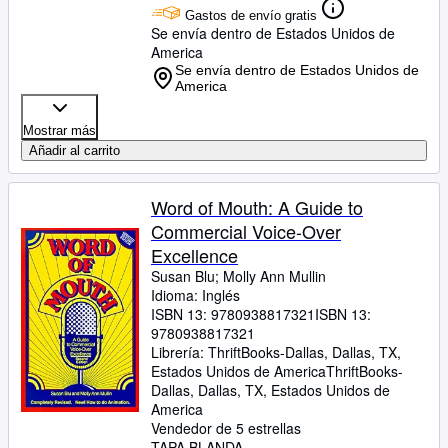
Gastos de envío gratis
Se envía dentro de Estados Unidos de
America
Se envía dentro de Estados Unidos de
America
Mostrar más
Añadir al carrito
Word of Mouth: A Guide to
Commercial Voice-Over
Excellence
Susan Blu
;
Molly Ann Mullin
Idioma: Inglés
ISBN 13:
9780938817321
ISBN 13:
9780938817321
Librería:
ThriftBooks-Dallas, Dallas, TX,
Estados Unidos de America
ThriftBooks-
Dallas
,
Dallas, TX, Estados Unidos de
America
Vendedor de 5 estrellas
TAPA BLANDA