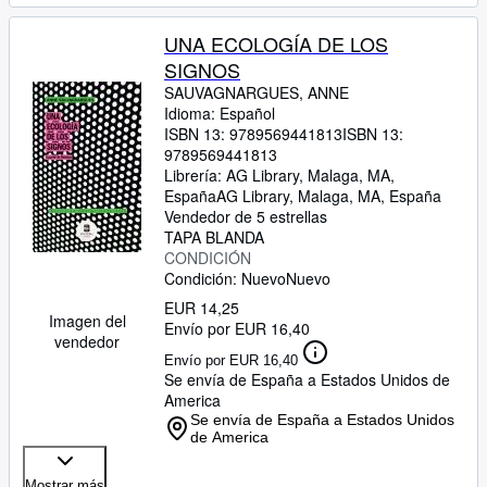
UNA ECOLOGÍA DE LOS
SIGNOS
SAUVAGNARGUES, ANNE
Idioma: Español
ISBN 13:
9789569441813
ISBN 13:
9789569441813
Librería:
AG Library, Malaga, MA,
España
AG Library
,
Malaga, MA, España
Vendedor de 5 estrellas
TAPA BLANDA
CONDICIÓN
Condición: Nuevo
Nuevo
EUR 14,25
Imagen del
Envío por EUR 16,40
vendedor
Envío por EUR 16,40
Se envía de España a Estados Unidos de
America
Se envía de España a Estados Unidos
de America
Mostrar más