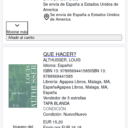
Se envía de España a Estados Unidos de
America
Se envía de España a Estados Unidos
de America
Mostrar más
Añadir al carrito
QUE HACER?
ALTHUSSER, LOUIS
Idioma: Español
ISBN 13:
9789569441585
ISBN 13:
9789569441585
Librería:
Agapea Libros, Malaga, MA,
España
Agapea Libros
,
Malaga, MA,
España
Vendedor de 5 estrellas
TAPA BLANDA
CONDICIÓN
Condición: Nuevo
Nuevo
EUR 15,20
Imagen del
Envío por EUR 16,18