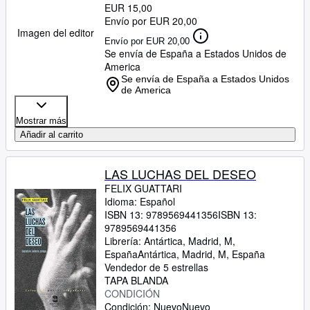
EUR 15,00
Envío por EUR 20,00
Imagen del editor
Envío por EUR 20,00
Se envía de España a Estados Unidos de
America
Se envía de España a Estados Unidos
de America
Mostrar más
Añadir al carrito
LAS LUCHAS DEL DESEO
FELIX GUATTARI
Idioma: Español
ISBN 13:
9789569441356
ISBN 13:
9789569441356
Librería:
Antártica, Madrid, M,
España
Antártica
,
Madrid, M, España
Vendedor de 5 estrellas
TAPA BLANDA
CONDICIÓN
Condición: Nuevo
Nuevo