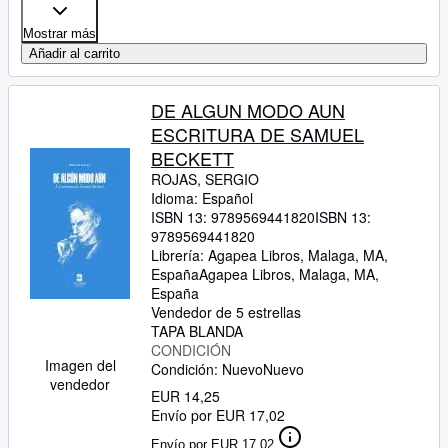
Mostrar más
Añadir al carrito
DE ALGUN MODO AUN
ESCRITURA DE SAMUEL
BECKETT
ROJAS, SERGIO
Idioma: Español
ISBN 13:
9789569441820
ISBN 13:
9789569441820
Librería:
Agapea Libros, Malaga, MA,
España
Agapea Libros
,
Malaga, MA,
España
Vendedor de 5 estrellas
TAPA BLANDA
CONDICIÓN
Imagen del
Condición: Nuevo
Nuevo
vendedor
EUR 14,25
Envío por EUR 17,02
Envío por EUR 17,02