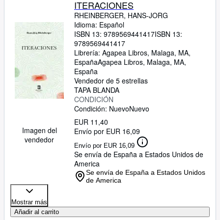
Colecciones
ITERACIONES
RHEINBERGER, HANS-JORG
Libros antiguos
Idioma: Español
ISBN 13:
9789569441417
ISBN 13:
Arte y coleccionismo
9789569441417
Vendedores
Librería:
Agapea Libros, Malaga, MA,
España
Agapea Libros
,
Malaga, MA,
Comenzar a vender
España
Vendedor de 5 estrellas
Ayuda
TAPA BLANDA
CONDICIÓN
CERRAR
Condición: Nuevo
Nuevo
EUR 11,40
Imagen del
Envío por EUR 16,09
vendedor
Envío por EUR 16,09
Se envía de España a Estados Unidos de
America
Se envía de España a Estados Unidos
de America
Mostrar más
Añadir al carrito