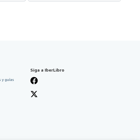
Siga a IberLibro
 y guías