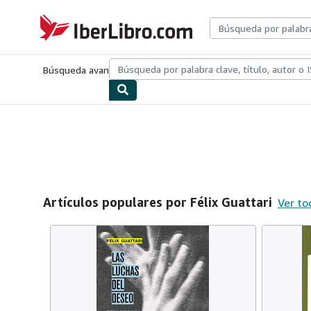
Pasar al contenido principal
IberLibro.com
Búsqueda avanzada
Colecciones
Libros antiguos
Arte y colecc
Artículos populares por Félix Guattari
Ver to