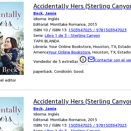
Accidentally Hers (Sterling Canyon
Beck, Jamie
Idioma: Inglés
Editorial: Montlake Romance, 2015
ISBN 10 / ISBN 13:
1503947025
/
9781503947023
Serie:
Libro 1 de 3 - Sterling Canyon
TAPA BLANDA
Librería:
Your Online Bookstore, Houston, TX, Estado
America
Your Online Bookstore
,
Houston, TX, Estado
Contactar con el v
Vendedor de 5 estrellas
paperback. Condición: Good.
el editor
Accidentally Hers (Sterling Canyon
Beck, Jamie
Idioma: Inglés
Editorial: Montlake Romance, 2015
ISBN 10 / ISBN 13:
1503947025
/
9781503947023
Serie:
Libro 1 de 3 - Sterling Canyon