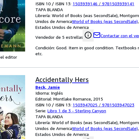
ISBN 10 / ISBN 13:
1503939146
/
9781503939141
TAPA BLANDA
Librería:
World of Books (was SecondSale), Montgome
Unidos de America
World of Books (was SecondSale)
Estados Unidos de America
Contactar con el v
Vendedor de 5 estrellas
Condición: Good. Item in good condition. Textbooks 
etc.
el editor
Accidentally Hers
Beck, Jamie
Idioma: Inglés
Editorial: Montlake Romance, 2015
ISBN 10 / ISBN 13:
1503947025
/
9781503947023
Serie:
Libro 1 de 3 - Sterling Canyon
TAPA BLANDA
Librería:
World of Books (was SecondSale), Montgome
Unidos de America
World of Books (was SecondSale)
Estados Unidos de America