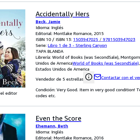
Accidentally Hers
Beck, Jamie
Idioma: Inglés
Editorial: Montlake Romance, 2015
ISBN 10 / ISBN 13:
1503947025
/
9781503947023
Serie:
Libro 1 de 3 - Sterling Canyon
TAPA BLANDA
Librería:
World of Books (was SecondSale), Montgome
Unidos de America
World of Books (was SecondSale)
Estados Unidos de America
Contactar con el v
Vendedor de 5 estrellas
Condición: Very Good. Item in very good condition! 
el editor
codes etc.
Even the Score
Ehemann, Beth
Idioma: Inglés
Editorial: Montlake Romance, 2016