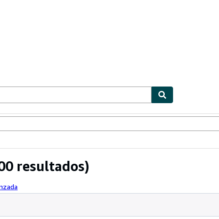
ionismo
Vendedores
Comenzar a vender
00 resultados)
anzada