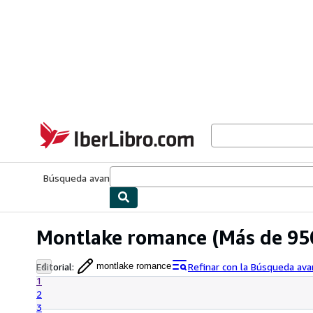
Pasar al contenido principal
IberLibro.com
Búsqueda avanzada
Colecciones
Libros antiguos
Arte y colecc
Montlake romance
(Más de 95
Editorial
:
Refinar con la Búsqueda av
montlake romance
1
2
3