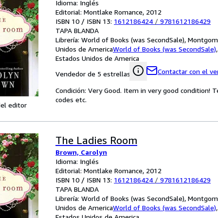
Idioma: Inglés
Editorial: Montlake Romance, 2012
ISBN 10 / ISBN 13:
1612186424
/
9781612186429
TAPA BLANDA
Librería:
World of Books (was SecondSale), Montgome
Unidos de America
World of Books (was SecondSale)
Estados Unidos de America
Contactar con el v
Vendedor de 5 estrellas
Condición: Very Good. Item in very good condition! 
codes etc.
el editor
The Ladies Room
Brown, Carolyn
Idioma: Inglés
Editorial: Montlake Romance, 2012
ISBN 10 / ISBN 13:
1612186424
/
9781612186429
TAPA BLANDA
Librería:
World of Books (was SecondSale), Montgome
Unidos de America
World of Books (was SecondSale)
Estados Unidos de America