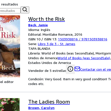
s resultados
Worth the Risk
Beck, Jamie
Idioma: Inglés
Editorial: Montlake Romance, 2016
ISBN 10 / ISBN 13:
1503938816
/
9781503938816
Serie:
Libro 3 de 3 - St. James
TAPA BLANDA
Librería:
World of Books (was SecondSale), Montgome
Unidos de America
World of Books (was SecondSale)
Estados Unidos de America
Contactar con el v
Vendedor de 5 estrellas
Condición: Very Good. Item in very good condition! 
el editor
codes etc.
The Ladies Room
Brown, Carolyn