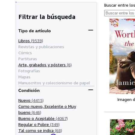
Buscar entre lo
Filtrar la búsqueda
Tipo de artículo
Libros
(9539)
Revistas y publicaciones
Cómics
Partituras
Arte, grabados y pósters
(6)
Fotografías
Mapas
Manuscritos y coleccionismo de papel
Condición
Imagen d
Nuevo
(4415)
Como nuevo, Excelente o Muy
bueno
(646)
Bueno o Aceptable
(4067)
Regular o Pobre
(349)
Tal como se indica
(68)