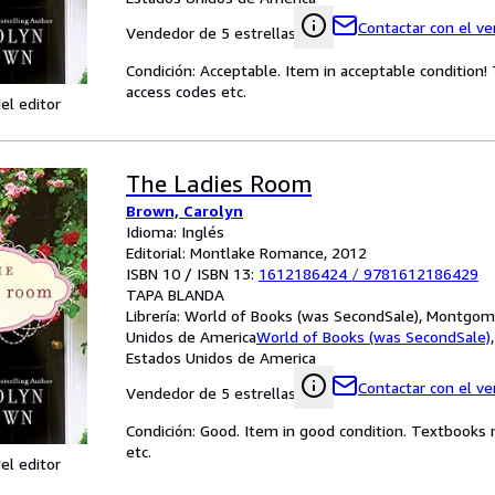
Contactar con el v
Vendedor de 5 estrellas
Condición: Acceptable. Item in acceptable condition
access codes etc.
el editor
The Ladies Room
Brown, Carolyn
Idioma: Inglés
Editorial: Montlake Romance, 2012
ISBN 10 / ISBN 13:
1612186424
/
9781612186429
TAPA BLANDA
Librería:
World of Books (was SecondSale), Montgome
Unidos de America
World of Books (was SecondSale)
Estados Unidos de America
Contactar con el v
Vendedor de 5 estrellas
Condición: Good. Item in good condition. Textbooks 
etc.
el editor