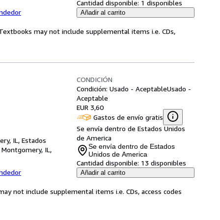
Cantidad disponible:
1 disponibles
endedor
Añadir al carrito
! Textbooks may not include supplemental items i.e. CDs,
CONDICIÓN
Condición: Usado - Aceptable
Usado -
Aceptable
EUR 3,60
Gastos de envío gratis
Se envía dentro de Estados Unidos
de America
ry, IL, Estados
Se envía dentro de Estados
,
Montgomery, IL,
Unidos de America
Cantidad disponible:
13 disponibles
endedor
Añadir al carrito
may not include supplemental items i.e. CDs, access codes