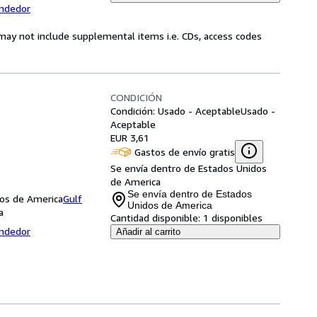
endedor
may not include supplemental items i.e. CDs, access codes
CONDICIÓN
Condición: Usado - Aceptable
Usado -
Aceptable
EUR 3,61
Gastos de envío gratis
Se envía dentro de Estados Unidos
de America
Se envía dentro de Estados
dos de America
Gulf
Unidos de America
a
Cantidad disponible:
1 disponibles
endedor
Añadir al carrito