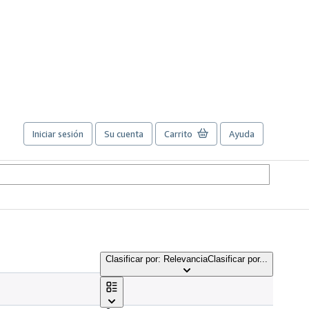
Iniciar sesión
Su cuenta
Carrito
Ayuda
Clasificar por: Relevancia
Clasificar por...