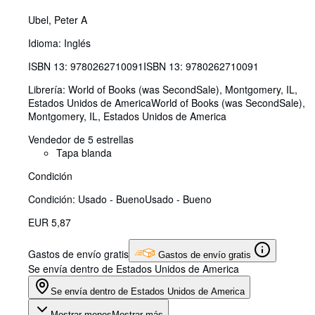
Ubel, Peter A
Idioma: Inglés
ISBN 13:
9780262710091
ISBN 13: 9780262710091
Librería:
World of Books (was SecondSale), Montgomery, IL,
Estados Unidos de America
World of Books (was SecondSale)
,
Montgomery, IL, Estados Unidos de America
Vendedor de 5 estrellas
Tapa blanda
Condición
Condición: Usado - Bueno
Usado - Bueno
EUR 5,87
Gastos de envío gratis
Gastos de envío gratis
Se envía dentro de Estados Unidos de America
Se envía dentro de Estados Unidos de America
Mostrar menos
Mostrar más