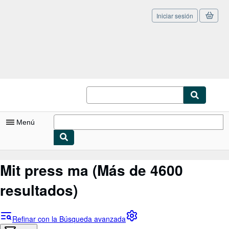
Iniciar sesión
Pasar al contenido principal
IberLibro.com
Menú
Mi cuenta
Mit press ma
(Más de 4600
Consultar mis pedidos
resultados)
Cerrar sesión
Búsqueda avanzada
Refinar con la Búsqueda avanzada