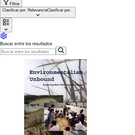
Colecciones
Filtrar
Clasificar por: Relevancia
Clasificar por...
Libros antiguos
Arte y coleccionismo
Vendedores
Comenzar a vender
Buscar entre los resultados
Ayuda
CERRAR