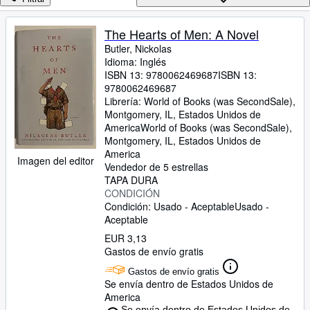
Colecciones
Libros antiguos
The Hearts of Men: A Novel
Butler, Nickolas
Arte y coleccionismo
Idioma: Inglés
Vendedores
ISBN 13:
9780062469687
ISBN 13:
9780062469687
Comenzar a vender
Librería:
World of Books (was SecondSale),
Montgomery, IL, Estados Unidos de
Ayuda
America
World of Books (was SecondSale)
,
Montgomery, IL, Estados Unidos de
CERRAR
America
Imagen del editor
Vendedor de 5 estrellas
TAPA DURA
CONDICIÓN
Condición: Usado - Aceptable
Usado -
Aceptable
EUR 3,13
Gastos de envío gratis
Gastos de envío gratis
Se envía dentro de Estados Unidos de
America
Se envía dentro de Estados Unidos de