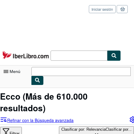
Iniciar sesión
Pasar al contenido principal
IberLibro.com
Menú
Mi cuenta
Ecco
(Más de 610.000
Consultar mis pedidos
resultados)
Cerrar sesión
Refinar con la Búsqueda avanzada
Búsqueda avanzada
Clasificar por: Relevancia
Clasificar por...
Filtrar