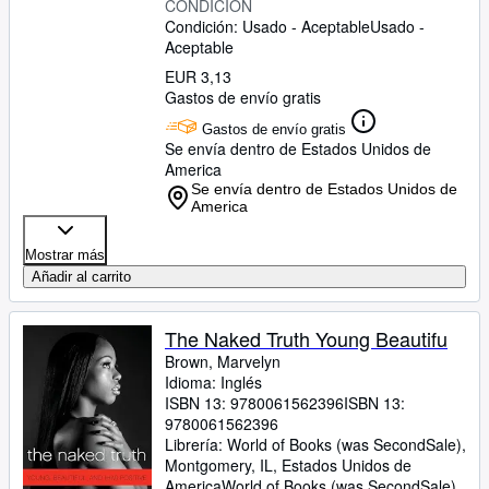
CONDICIÓN
Condición: Usado - Aceptable
Usado -
Aceptable
EUR 3,13
Gastos de envío gratis
Gastos de envío gratis
Se envía dentro de Estados Unidos de
America
Se envía dentro de Estados Unidos de
America
Mostrar más
Añadir al carrito
The Naked Truth Young Beautifu
Brown, Marvelyn
Idioma: Inglés
ISBN 13:
9780061562396
ISBN 13:
9780061562396
Librería:
World of Books (was SecondSale),
Montgomery, IL, Estados Unidos de
America
World of Books (was SecondSale)
,