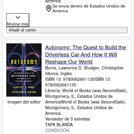
America
Se envía dentro de Estados Unidos de
America
Mostrar más
Añadir al carrito
Autonomy: The Quest to Build the
Driverless Car-And How It Will
Reshape Our World
Burns, Lawrence D, Shulgan, Christopher
Idioma: Inglés
ISBN 13:
9780062661135
ISBN 13:
9780062661135
Librería:
World of Books (was SecondSale),
Montgomery, IL, Estados Unidos de
Imagen del editor
America
World of Books (was SecondSale)
,
Montgomery, IL, Estados Unidos de
America
Vendedor de 5 estrellas
TAPA BLANDA
CONDICIÓN