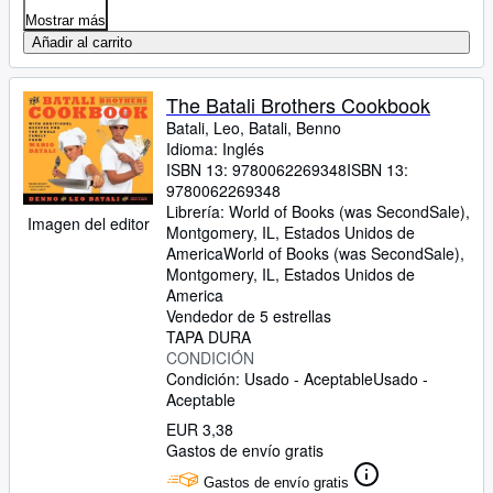
Mostrar más
Añadir al carrito
The Batali Brothers Cookbook
Batali, Leo, Batali, Benno
Idioma: Inglés
ISBN 13:
9780062269348
ISBN 13:
9780062269348
Librería:
World of Books (was SecondSale),
Imagen del editor
Montgomery, IL, Estados Unidos de
America
World of Books (was SecondSale)
,
Montgomery, IL, Estados Unidos de
America
Vendedor de 5 estrellas
TAPA DURA
CONDICIÓN
Condición: Usado - Aceptable
Usado -
Aceptable
EUR 3,38
Gastos de envío gratis
Gastos de envío gratis