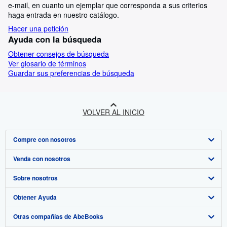
e-mail, en cuanto un ejemplar que corresponda a sus criterios
haga entrada en nuestro catálogo.
Hacer una petición
Ayuda con la búsqueda
Obtener consejos de búsqueda
Ver glosario de términos
Guardar sus preferencias de búsqueda
VOLVER AL INICIO
Compre con nosotros
Venda con nosotros
Búsqueda avanzada
Sobre nosotros
Colecciones
Comenzar a vender
Obtener Ayuda
Mi cuenta
Únase a nuestro programa de afiliados
Sobre IberLibro
Otras compañías de AbeBooks
Mis pedidos
Recomiende un vendedor
Medios
Preguntas frecuentes y guías