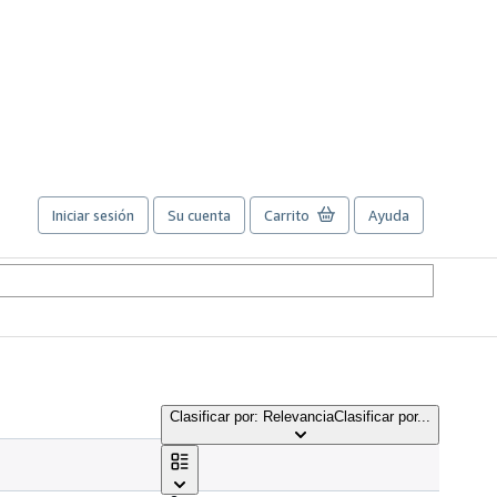
Iniciar sesión
Su cuenta
Carrito
Ayuda
Clasificar por: Relevancia
Clasificar por...