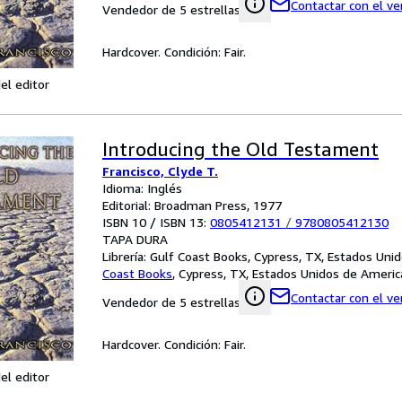
Contactar con el v
Vendedor de 5 estrellas
Hardcover. Condición: Fair.
el editor
Introducing the Old Testament
Francisco, Clyde T.
Idioma: Inglés
Editorial: Broadman Press, 1977
ISBN 10 / ISBN 13:
0805412131
/
9780805412130
TAPA DURA
Librería:
Gulf Coast Books, Cypress, TX, Estados Uni
Coast Books
,
Cypress, TX, Estados Unidos de Americ
Contactar con el v
Vendedor de 5 estrellas
Hardcover. Condición: Fair.
el editor