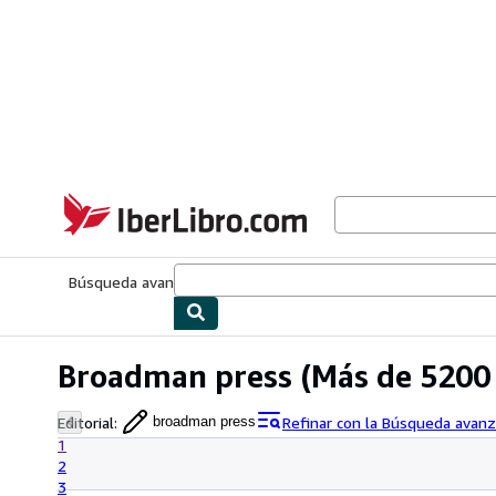
Pasar al contenido principal
IberLibro.com
Búsqueda avanzada
Colecciones
Libros antiguos
Arte y colecc
Broadman press
(Más de 5200 
Editorial
:
Refinar con la Búsqueda avan
broadman press
1
2
3