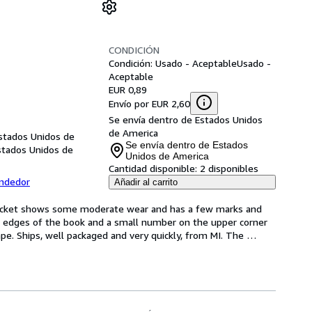
CONDICIÓN
Condición: Usado - Aceptable
Usado -
Aceptable
EUR 0,89
Envío por EUR 2,60
Se envía dentro de Estados Unidos
de America
Estados Unidos de
Se envía dentro de Estados
stados Unidos de
Unidos de America
Cantidad disponible:
2 disponibles
endedor
Añadir al carrito
jacket shows some moderate wear and has a few marks and 
e edges of the book and a small number on the upper corner 
hape. Ships, well packaged and very quickly, from MI. The 