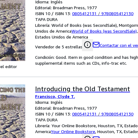
Idioma: Inglés
Editorial: Broadman Press, 1977
ISBN 10 / ISBN 13:
0805412131
/
9780805412130
TAPA DURA
Librería:
World of Books (was SecondSale), Montgome
Unidos de America
World of Books (was SecondSale)
Estados Unidos de America
Contactar con el v
Vendedor de 5 estrellas
Condición: Good. Item in good condition and has hig
supplemental items such as CDs, info-trac etc.
el editor
Introducing the Old Testament
Francisco, Clyde T.
Idioma: Inglés
Editorial: Broadman Press, 1977
ISBN 10 / ISBN 13:
0805412131
/
9780805412130
TAPA DURA
Librería:
Your Online Bookstore, Houston, TX, Estado
America
Your Online Bookstore
,
Houston, TX, Estado