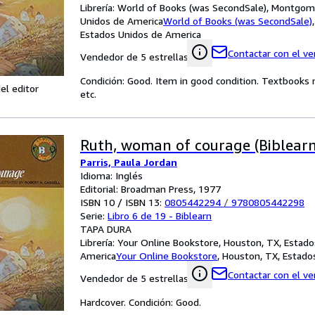
Librería:
World of Books (was SecondSale), Montgome
Unidos de America
World of Books (was SecondSale)
Estados Unidos de America
Contactar con el v
Vendedor de 5 estrellas
Condición: Good. Item in good condition. Textbooks 
el editor
etc.
Ruth, woman of courage (Biblearn
Parris, Paula Jordan
Idioma: Inglés
Editorial: Broadman Press, 1977
ISBN 10 / ISBN 13:
0805442294
/
9780805442298
Serie:
Libro 6 de 19 - Biblearn
TAPA DURA
Librería:
Your Online Bookstore, Houston, TX, Estado
America
Your Online Bookstore
,
Houston, TX, Estado
Contactar con el v
Vendedor de 5 estrellas
Hardcover. Condición: Good.