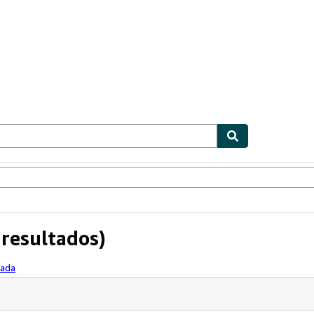
ionismo
Vendedores
Comenzar a vender
resultados)
zada