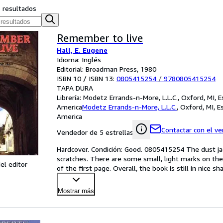
s resultados
Remember to live
Hall, E. Eugene
Idioma: Inglés
Editorial: Broadman Press, 1980
ISBN 10 / ISBN 13:
0805415254
/
9780805415254
TAPA DURA
Librería:
Modetz Errands-n-More, L.L.C., Oxford, MI, 
America
Modetz Errands-n-More, L.L.C.
,
Oxford, MI, E
America
Contactar con el v
Vendedor de 5 estrellas
Hardcover. Condición: Good. 0805415254 The dust 
scratches. There are some small, light marks on th
el editor
of the first page. Overall, the book is still in nice s
cond
…
Mostrar más