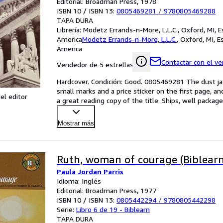
Editorial: Broadman Press, 1978
ISBN 10 / ISBN 13:
0805469281
/
9780805469288
TAPA DURA
Librería:
Modetz Errands-n-More, L.L.C., Oxford, MI, 
America
Modetz Errands-n-More, L.L.C.
,
Oxford, MI, E
America
Contactar con el v
Vendedor de 5 estrellas
Hardcover. Condición: Good. 0805469281 The dust j
small marks and a price sticker on the first page, and a
el editor
a great reading copy of the title. Ships, well packag
Mostrar más
Ruth, woman of courage (Biblearn
Paula Jordan Parris
Idioma: Inglés
Editorial: Broadman Press, 1977
ISBN 10 / ISBN 13:
0805442294
/
9780805442298
Serie:
Libro 6 de 19 - Biblearn
TAPA DURA