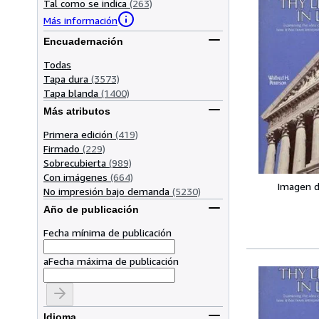
Tal como se indica
(263)
Más información
Encuadernación
Todas
Tapa dura
(3573)
Tapa blanda
(1400)
Más atributos
Primera edición
(419)
Firmado
(229)
Sobrecubierta
(989)
Con imágenes
(664)
Imagen d
No impresión bajo demanda
(5230)
Año de publicación
Fecha mínima de publicación
a
Fecha máxima de publicación
Idioma