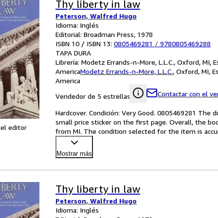
Thy liberty in law
Peterson, Walfred Hugo
Idioma: Inglés
Editorial: Broadman Press, 1978
ISBN 10 / ISBN 13:
0805469281
/
9780805469288
TAPA DURA
Librería:
Modetz Errands-n-More, L.L.C., Oxford, MI, 
America
Modetz Errands-n-More, L.L.C.
,
Oxford, MI, E
America
Contactar con el v
Vendedor de 5 estrellas
Hardcover. Condición: Very Good. 0805469281 The du
small price sticker on the first page. Overall, the boo
el editor
from MI. The condition selected for the item is accu
Mostrar más
Thy liberty in law
Peterson, Walfred Hugo
Idioma: Inglés