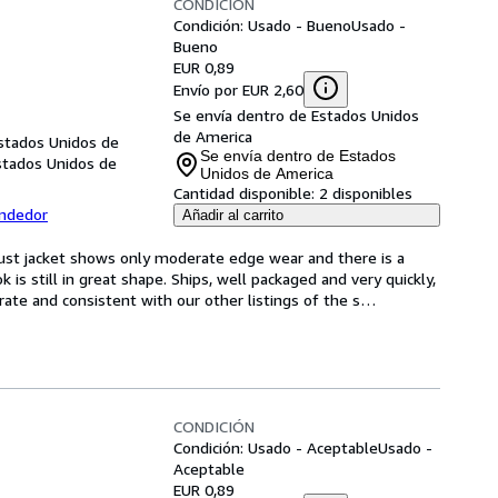
CONDICIÓN
Condición: Usado - Bueno
Usado -
Bueno
EUR 0,89
Envío por EUR 2,60
Se envía dentro de Estados Unidos
de America
Estados Unidos de
Se envía dentro de Estados
stados Unidos de
Unidos de America
Cantidad disponible:
2 disponibles
endedor
Añadir al carrito
st jacket shows only moderate edge wear and there is a 
k is still in great shape. Ships, well packaged and very quickly, 
rate and consistent with our other listings of the s
…
CONDICIÓN
Condición: Usado - Aceptable
Usado -
Aceptable
EUR 0,89