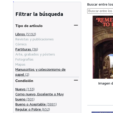
Buscar entre lo
Filtrar la búsqueda
Tipo de artículo
Libros
(5192)
Revistas y publicaciones
Cómics
Partituras
(36)
Arte, grabados y pósters
Fotografías
Mapas
Manuscritos y coleccionismo de
papel
(2)
Condición
Imagen d
Nuevo
(133)
Como nuevo, Excelente o Muy
bueno
(301)
Bueno o Aceptable
(3881)
Regular o Pobre
(652)