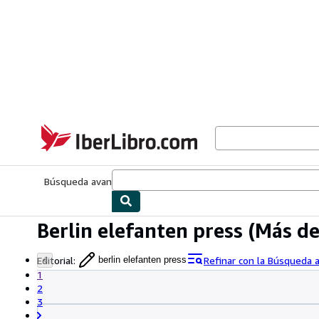
Pasar al contenido principal
IberLibro.com
Búsqueda avanzada
Colecciones
Libros antiguos
Arte y colecc
Berlin elefanten press
(Más de
Editorial
:
Refinar con la Búsqueda 
berlin elefanten press
1
2
3