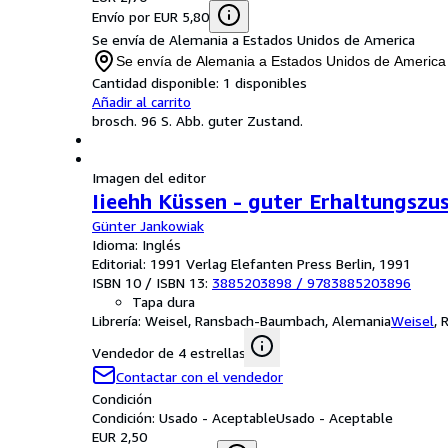
Envío por EUR 5,80
Se envía de Alemania a Estados Unidos de America
Se envía de Alemania a Estados Unidos de America
Cantidad disponible:
1 disponibles
Añadir al carrito
brosch. 96 S. Abb. guter Zustand.
Imagen del editor
Iieehh Küssen - guter Erhaltungszu
Günter Jankowiak
Idioma: Inglés
Editorial: 1991 Verlag Elefanten Press Berlin, 1991
ISBN 10 / ISBN 13:
3885203898
/
9783885203896
Tapa dura
Librería:
Weisel, Ransbach-Baumbach, Alemania
Weisel
,
Vendedor de 4 estrellas
Contactar con el vendedor
Condición
Condición: Usado - Aceptable
Usado - Aceptable
EUR 2,50