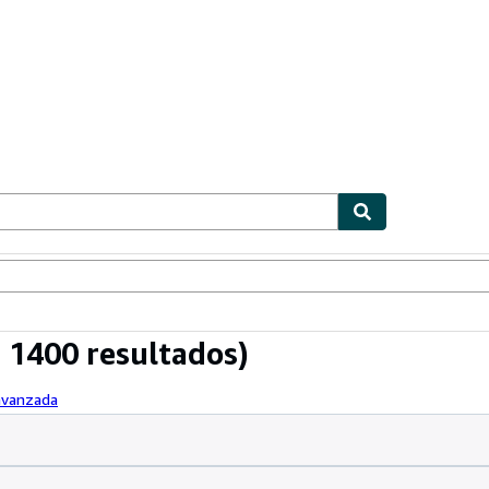
ionismo
Vendedores
Comenzar a vender
 1400 resultados)
avanzada