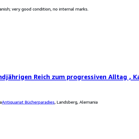
nish; very good condition, no internal marks.
djährigen Reich zum progressiven Alltag , K
a
Antiquariat Bücherparadies
,
Landsberg, Alemania