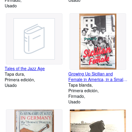
Firmado
Usado
Usado
Tales of the Jazz Age
Growing Up Sicilian and
Tapa dura
Female in America, in a Small
Primera edición
Town, in the Thirties
Tapa blanda
Usado
Primera edición
Firmado
Usado