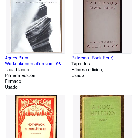
Agnes Blum:
Paterson (Book Four)
Werkdokumentation von 1984
Tapa dura
bis 1989 / Bilder, Objekte,
Tapa blanda
Primera edición
Rauminstallatonen und
Primera edición
Usado
Performances (German
Firmado
Edition)
Usado