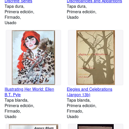
Discrete Series
Discrepancies and Apparitions
Tapa dura
Tapa dura
Primera edición
Primera edición
Firmado
Usado
Usado
Illustrating Her World: Ellen
Elegies and Celebrations
B.T. Pyle
(Jargon 13b)
Tapa blanda
Tapa blanda
Primera edición
Primera edición
Firmado
Firmado
Usado
Usado