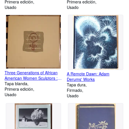
Primera edición
Primera edición
Usado
Usado
Three Generations of African
A Remote Dawn: Adam
American Women Sculptors : A
Derums' Works
Study in Paradox
Tapa blanda
Tapa dura
Primera edición
Firmado
Usado
Usado