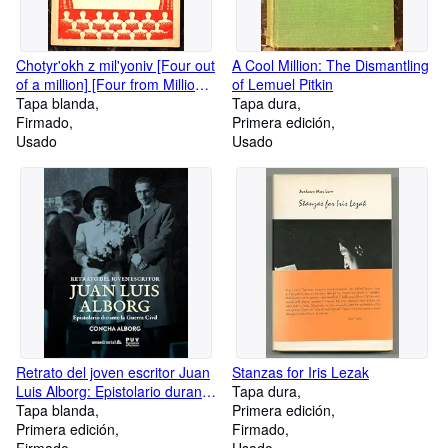
Chotyr'okh z mil'yoniv [Four out
A Cool Million: The Dismantling
of a million] [Four from Millions:
of Lemuel Pitkin
A Tragedy in 5 Acts with
Tapa blanda
Tapa dura
Epilogue]
Firmado
Primera edición
Usado
Usado
Retrato del joven escritor Juan
Stanzas for Iris Lezak
Luis Alborg: Epistolario durante
Tapa dura
la Guerra Civil
Tapa blanda
Primera edición
Primera edición
Firmado