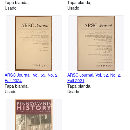
No. 1. Winter 2018
Tapa blanda
Guatemala (Illustrated with
Tapa blanda
Usado
Drawings from the Maya
Usado
Codices)
ARSC Journal. Vol. 55. No. 2.
ARSC Journal. Vol. 52. No. 2.
Fall 2024
Fall 2021
Tapa blanda
Tapa blanda
Usado
Usado