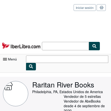
Iniciar sesión
Pasar al contenido principal
IberLibro.com
Menú
Mi cuenta
Raritan River Books
Consultar mis pedidos
Philadelphia, PA, Estados Unidos de America
Cerrar sesión
Vendedor de 5 estrellas
Vendedor de AbeBooks
Búsqueda avanzada
desde 4 de septiembre de
2020