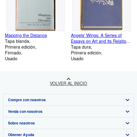
Mapping the Distance
Angels' Wings: A Series of
Tapa blanda
Essays on Art and its Relation
Primera edición
to Life
Tapa dura
Firmado
Primera edición
Usado
Usado
VOLVER AL INICIO
Compre con nosotros
Venda con nosotros
Búsqueda avanzada
Sobre nosotros
Colecciones
Comenzar a vender
Obtener Ayuda
Mi cuenta
Únase a nuestro programa de afiliados
Sobre IberLibro