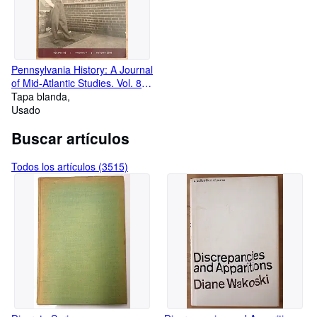
Pennsylvania History: A Journal
of Mid-Atlantic Studies. Vol. 85.
No. 4. Autumn 2018
Tapa blanda
Usado
Buscar artículos
Todos los artículos (3515)