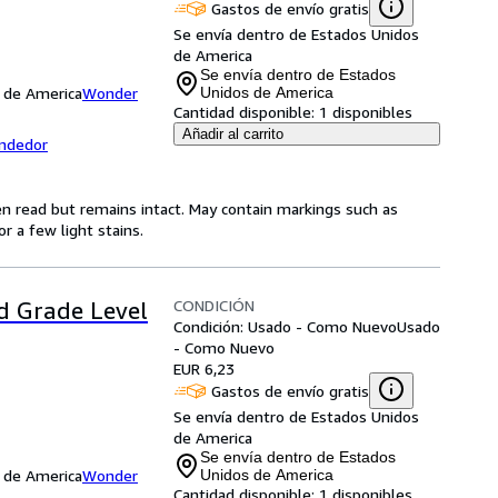
Gastos de envío gratis
Se envía dentro de Estados Unidos
de America
Se envía dentro de Estados
s de America
Wonder
Unidos de America
Cantidad disponible:
1 disponibles
Añadir al carrito
endedor
en read but remains intact. May contain markings such as
r a few light stains.
CONDICIÓN
rd Grade Level
Condición: Usado - Como Nuevo
Usado
- Como Nuevo
EUR 6,23
Gastos de envío gratis
Se envía dentro de Estados Unidos
de America
Se envía dentro de Estados
s de America
Wonder
Unidos de America
Cantidad disponible:
1 disponibles