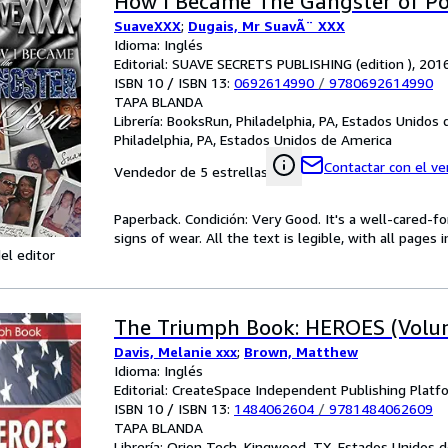
How I Became The Gangster of P
SuaveXXX
;
Dugais, Mr SuavÃ¨ XXX
Idioma: Inglés
Editorial: SUAVE SECRETS PUBLISHING (edition ), 201
ISBN 10 / ISBN 13:
0692614990
/
9780692614990
TAPA BLANDA
Librería:
BooksRun, Philadelphia, PA, Estados Unidos
Philadelphia, PA, Estados Unidos de America
Contactar con el v
Vendedor de 5 estrellas
Paperback. Condición: Very Good. It's a well-cared-
signs of wear. All the text is legible, with all pages
el editor
The Triumph Book: HEROES (Volu
Davis, Melanie xxx
;
Brown, Matthew
Idioma: Inglés
Editorial: CreateSpace Independent Publishing Platf
ISBN 10 / ISBN 13:
1484062604
/
9781484062609
TAPA BLANDA
Librería:
Orion Tech, Kingwood, TX, Estados Unidos 