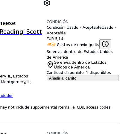
CONDICIÓN
heese:
Condición: Usado - Aceptable
Usado -
Reading! Scott
Aceptable
EUR 5,14
Gastos de envío gratis
Se envía dentro de Estados Unidos
de America
Se envía dentro de Estados
Unidos de America
Cantidad disponible:
1 disponibles
ry, IL, Estados
Añadir al carrito
,
Montgomery, IL,
endedor
may not include supplemental items i.e. CDs, access codes
CONDICIÓN