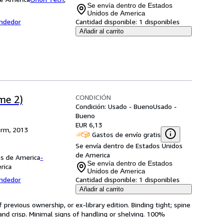
Se envía dentro de Estados
Unidos de America
endedor
Cantidad disponible:
1 disponibles
Añadir al carrito
CONDICIÓN
me 2)
Condición: Usado - Bueno
Usado -
Bueno
EUR 6,13
orm, 2013
Gastos de envío gratis
Se envía dentro de Estados Unidos
de America
os de America
-
Se envía dentro de Estados
rica
Unidos de America
endedor
Cantidad disponible:
1 disponibles
Añadir al carrito
revious ownership, or ex-library edition. Binding tight; spine 
and crisp. Minimal signs of handling or shelving. 100% 