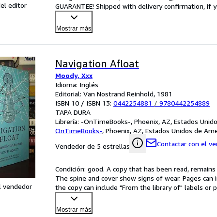
el editor
GUARANTEE! Shipped with delivery confirmation, if y
Mostrar más
Navigation Afloat
Moody, Xxx
Idioma: Inglés
Editorial: Van Nostrand Reinhold, 1981
ISBN 10 / ISBN 13:
0442254881
/
9780442254889
TAPA DURA
Librería:
-OnTimeBooks-, Phoenix, AZ, Estados Unid
OnTimeBooks-
,
Phoenix, AZ, Estados Unidos de Ame
Contactar con el v
Vendedor de 5 estrellas
Condición: good. A copy that has been read, remains in
The spine and cover show signs of wear. Pages can i
l vendedor
the copy can include "From the library of" labels o
Mostrar más