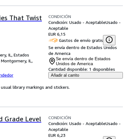
CONDICIÓN
ies That Twist
Condición: Usado - Aceptable
Usado -
Aceptable
EUR 6,15
Gastos de envío gratis
Se envía dentro de Estados Unidos
de America
ry, IL, Estados
Se envía dentro de Estados
,
Montgomery, IL,
Unidos de America
Cantidad disponible:
1 disponibles
endedor
Añadir al carrito
usual library markings and stickers.
CONDICIÓN
rd Grade Level
Condición: Usado - Aceptable
Usado -
Aceptable
EUR 6,23