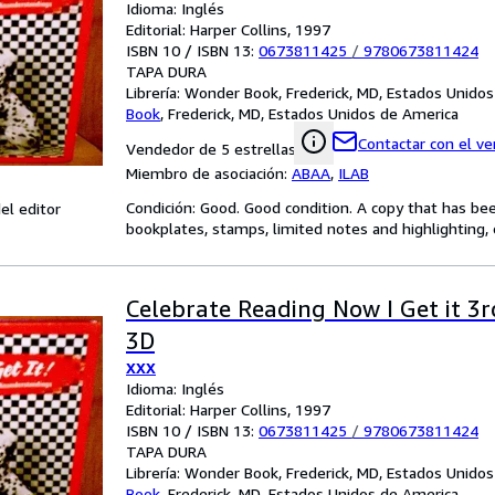
Idioma: Inglés
Editorial: Harper Collins, 1997
ISBN 10 / ISBN 13:
0673811425
/
9780673811424
TAPA DURA
Librería:
Wonder Book, Frederick, MD, Estados Unido
Book
,
Frederick, MD, Estados Unidos de America
Contactar con el v
Vendedor de 5 estrellas
Miembro de asociación:
ABAA
,
ILAB
Condición: Good. Good condition. A copy that has be
el editor
bookplates, stamps, limited notes and highlighting, o
Celebrate Reading Now I Get it 3
3D
XXX
Idioma: Inglés
Editorial: Harper Collins, 1997
ISBN 10 / ISBN 13:
0673811425
/
9780673811424
TAPA DURA
Librería:
Wonder Book, Frederick, MD, Estados Unido
Book
,
Frederick, MD, Estados Unidos de America