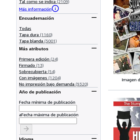
Tal como se indica
(2109)
Más información
Encuadernación
Todas
Tapa dura
(1160)
Tapa blanda
(5001)
Más atributos
Primera edición
(24)
Firmado
(13)
Sobrecubierta
(54)
Con imágenes
(1204)
Imagen d
No impresión bajo demanda
(9320)
Año de publicación
Fecha mínima de publicación
a
Fecha máxima de publicación
Idioma