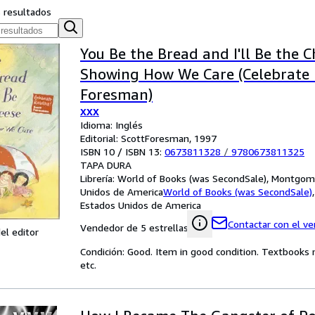
s resultados
You Be the Bread and I'll Be the C
Showing How We Care (Celebrate 
Foresman)
XXX
Idioma: Inglés
Editorial: ScottForesman, 1997
ISBN 10 / ISBN 13:
0673811328
/
9780673811325
TAPA DURA
Librería:
World of Books (was SecondSale), Montgome
Unidos de America
World of Books (was SecondSale)
Estados Unidos de America
Contactar con el v
Vendedor de 5 estrellas
el editor
Condición: Good. Item in good condition. Textbooks 
etc.