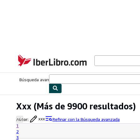
Pasar al contenido principal
IberLibro.com
Búsqueda avanzada
Colecciones
Libros antiguos
Arte y colecc
Xxx
(Más de 9900 resultados)
Autor
:
Refinar con la Búsqueda avanzada
xxx
1
2
3