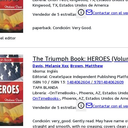
Kingwood, TX, Estados Unidos de America
Contactar con el v
Vendedor de 5 estrellas
paperback. Condición: Very Good.
el editor
The Triumph Book: HEROES (Volu
Davis, Melanie Xxx
;
Brown, Matthew
Idioma: Inglés
Editorial: CreateSpace Independent Publishing Platf
ISBN 10 / ISBN 13:
1484062604
/
9781484062609
TAPA BLANDA
Librería:
-OnTimeBooks-, Phoenix, AZ, Estados Unid
OnTimeBooks-
,
Phoenix, AZ, Estados Unidos de Ame
Contactar con el v
Vendedor de 5 estrellas
Condición: very_good. Gently read. May have name of p
straight and smooth, with no creasing; covers clean 