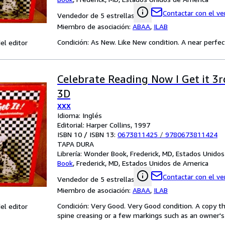
Contactar con el v
Vendedor de 5 estrellas
Miembro de asociación:
ABAA
,
ILAB
Condición: As New. Like New condition. A near perfe
el editor
Celebrate Reading Now I Get it 3
3D
XXX
Idioma: Inglés
Editorial: Harper Collins, 1997
ISBN 10 / ISBN 13:
0673811425
/
9780673811424
TAPA DURA
Librería:
Wonder Book, Frederick, MD, Estados Unido
Book
,
Frederick, MD, Estados Unidos de America
Contactar con el v
Vendedor de 5 estrellas
Miembro de asociación:
ABAA
,
ILAB
Condición: Very Good. Very Good condition. A copy t
el editor
spine creasing or a few markings such as an owner's 