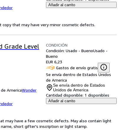
Añadir al carrito
endedor
ct copy that may have very minor cosmetic defects.
CONDICIÓN
rd Grade Level
Condición: Usado - Bueno
Usado -
Bueno
EUR 6,23
Gastos de envío gratis
Se envía dentro de Estados Unidos
de America
Se envía dentro de Estados
s de America
Wonder
Unidos de America
Cantidad disponible:
1 disponibles
Añadir al carrito
endedor
hat may have a few cosmetic defects. May also contain light
name, short gifter's inscription or light stamp.