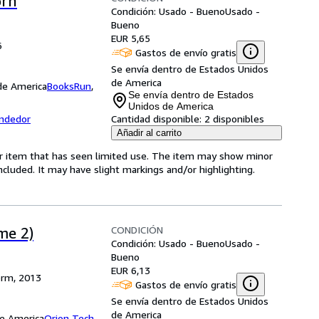
orn
Condición: Usado - Bueno
Usado -
Bueno
EUR 5,65
6
Gastos de envío gratis
Se envía dentro de Estados Unidos
de America
 de America
BooksRun
,
Se envía dentro de Estados
Unidos de America
endedor
Cantidad disponible:
2 disponibles
Añadir al carrito
for item that has seen limited use. The item may show minor
 included. It may have slight markings and/or highlighting.
CONDICIÓN
me 2)
Condición: Usado - Bueno
Usado -
Bueno
EUR 6,13
orm, 2013
Gastos de envío gratis
Se envía dentro de Estados Unidos
de America
de America
Orion Tech
,