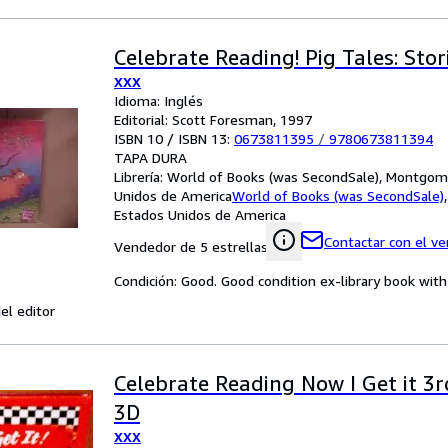
Celebrate Reading! Pig Tales: Stor
XXX
Idioma: Inglés
Editorial: Scott Foresman, 1997
ISBN 10 / ISBN 13:
0673811395
/
9780673811394
TAPA DURA
Librería:
World of Books (was SecondSale), Montgome
Unidos de America
World of Books (was SecondSale)
Estados Unidos de America
Contactar con el v
Vendedor de 5 estrellas
Condición: Good. Good condition ex-library book with 
el editor
Celebrate Reading Now I Get it 3
3D
XXX