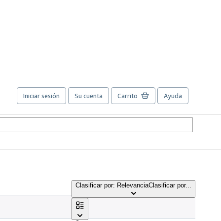
Iniciar sesión
Su cuenta
Carrito
Ayuda
Clasificar por: Relevancia
Clasificar por...