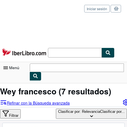
Iniciar sesión
Pasar al contenido principal
IberLibro.com
Menú
Mi cuenta
Wey francesco
(7 resultados)
Consultar mis pedidos
Refinar con la Búsqueda avanzada
Cerrar sesión
Clasificar por: Relevancia
Clasificar por...
Filtrar
Búsqueda avanzada