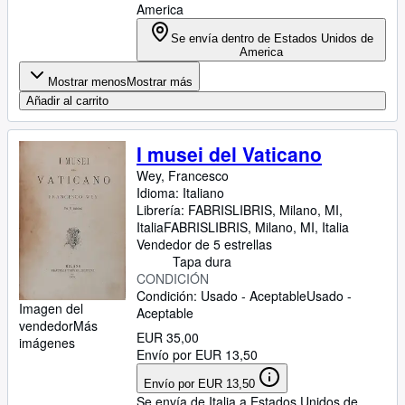
America
Se envía dentro de Estados Unidos de
America
Mostrar menos
Mostrar más
Añadir al carrito
I musei del Vaticano
Wey, Francesco
Idioma: Italiano
Librería:
FABRISLIBRIS, Milano, MI,
Italia
FABRISLIBRIS
,
Milano, MI, Italia
Vendedor de 5 estrellas
Tapa dura
CONDICIÓN
Condición: Usado - Aceptable
Usado -
Imagen del
Aceptable
vendedor
Más
EUR 35,00
imágenes
Envío por EUR 13,50
Envío por EUR 13,50
Se envía de Italia a Estados Unidos de