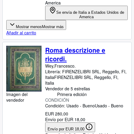
America
Se envía de Italia a Estados Unidos de
America
Mostrar menos
Mostrar más
Añadir al carrito
Roma descrizione e
ricordi.
Wey,Francesco.
Librería:
FIRENZELIBRI SRL, Reggello, FI,
Italia
FIRENZELIBRI SRL
,
Reggello, FI,
Italia
Vendedor de 5 estrellas
Primera edición
Imagen del
CONDICIÓN
vendedor
Condición: Usado - Bueno
Usado - Bueno
EUR 280,00
Envío por EUR 18,00
Envío por EUR 18,00