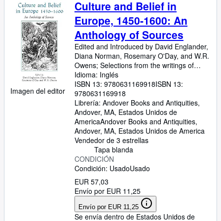
Colecciones
Culture and Belief in
Europe, 1450-1600: An
Libros antiguos
Anthology of Sources
Arte y coleccionismo
Edited and Introduced by David Englander,
Vendedores
Diana Norman, Rosemary O'Day, and W.R.
Owens
;
Selections from the writings of
Comenzar a vender
William Wey, Giovanni Pico della Mirandola,
Idioma: Inglés
Thomas Aquinas, Lorenzo Valla, Desiderius
ISBN 13:
9780631169918
ISBN 13:
Ayuda
Imagen del editor
Erasmus, John Colet, Niccolo Machiavelli,
9780631169918
Baldesar Castiglione, Francois Rabelais,
Librería:
Andover Books and Antiquities,
CERRAR
Edmund Grindal, Henry Trickett, Gasparo
Andover, MA, Estados Unidos de
Contarini, Francesco Guicciardini, Michiel
America
Andover Books and Antiquities
,
van der Heyden, Margaretta Boge,
Andover, MA, Estados Unidos de America
Marcantonio Michiel, Willem Pauwels, John
Vendedor de 3 estrellas
Bessarion, Francesco Giorgi, John
Tapa blanda
Florence, Martin Luther, Hans Sachs, John
CONDICIÓN
Calvin, William Tyndale, Hans Sachs, Henry
Condición: Usado
Usado
Cornelius Agrippa, Margaret Hoby, William
EUR 57,03
Caxton, Thomas More, John Dee, Ignatius
Envío por EUR 11,25
de Loyola, Teresa of Avila, Luis de Leon,
Juan de Mariana, Albrecht Durer, Michel de
Envío por EUR 11,25
Montaigne, Fynes
Se envía dentro de Estados Unidos de