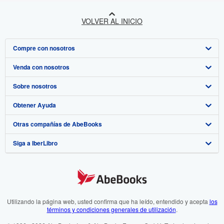
VOLVER AL INICIO
Compre con nosotros
Venda con nosotros
Búsqueda avanzada
Sobre nosotros
Colecciones
Comenzar a vender
Obtener Ayuda
Mi cuenta
Únase a nuestro programa de afiliados
Sobre IberLibro
Otras compañías de AbeBooks
Mis pedidos
Recomiende un vendedor
Medios
Preguntas frecuentes y guías
Siga a IberLibro
Ver carrito
Empleo
Atención al Cliente
AbeBooks.com
Política de Privacidad
AbeBooks.co.uk
Preferencias de cookies
AbeBooks.de
Aviso de cookies
AbeBooks.fr
Utilizando la página web, usted confirma que ha leído, entendido y acepta
los
términos y condiciones generales de utilización
.
Accesibilidad
AbeBooks.it