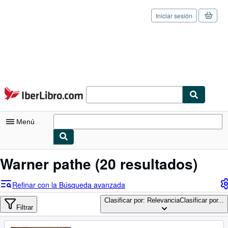
Iniciar sesión
Pasar al contenido principal
IberLibro.com
Menú
Mi cuenta
Warner pathe
(20 resultados)
Consultar mis pedidos
Refinar con la Búsqueda avanzada
Cerrar sesión
Clasificar por: Relevancia
Clasificar por...
Filtrar
Búsqueda avanzada