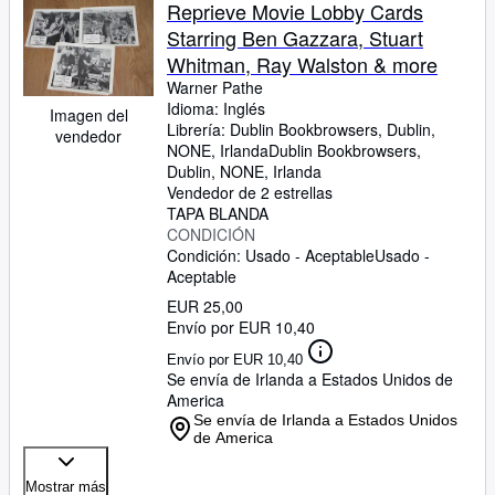
Colecciones
Reprieve Movie Lobby Cards
Starring Ben Gazzara, Stuart
Libros antiguos
Whitman, Ray Walston & more
Arte y coleccionismo
Warner Pathe
Idioma: Inglés
Imagen del
Vendedores
Librería:
Dublin Bookbrowsers, Dublin,
vendedor
NONE, Irlanda
Dublin Bookbrowsers
,
Comenzar a vender
Dublin, NONE, Irlanda
Vendedor de 2 estrellas
Ayuda
TAPA BLANDA
CONDICIÓN
CERRAR
Condición: Usado - Aceptable
Usado -
Aceptable
EUR 25,00
Envío por EUR 10,40
Envío por EUR 10,40
Se envía de Irlanda a Estados Unidos de
America
Se envía de Irlanda a Estados Unidos
de America
Mostrar más