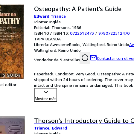
Osteopathy: A Patient's Guide
Edward Triance
Idioma: Inglés
Editorial: Thorsons, 1986
ISBN 10 / ISBN 13:
0722512473
/
9780722512470
TAPA BLANDA
Librería:
AwesomeBooks, Wallingford, Reino Unido
A
Wallingford, Reino Unido
Contactar con el v
Vendedor de 5 estrellas
Paperback. Condición: Very Good. Osteopathy: A Patie
shipped within 24 hours of ordering. The cover may 
el editor
intact and the spine remains undamaged. This book h
M
…
Mostrar más
Thorson's Introductory Guide to 
Triance, Edward
Idioma: Inglés