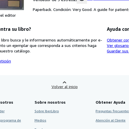
Paperback. Condición: Very Good. A guide for patien
el editor
ntra su libro?
Ayuda co
 libro busca y le informaremos automáticamente por e-
Obtener co
nto un ejemplar que corresponda a sus criterios haga
Ver glosari
nuestro catálogo.
Guardar sus
tición
Volver al inicio
sotros
Sobre nosotros
Obtener Ayuda
der
Sobre IberLibro
Preguntas frecuentes
 programa de
Medios
Atención al Cliente