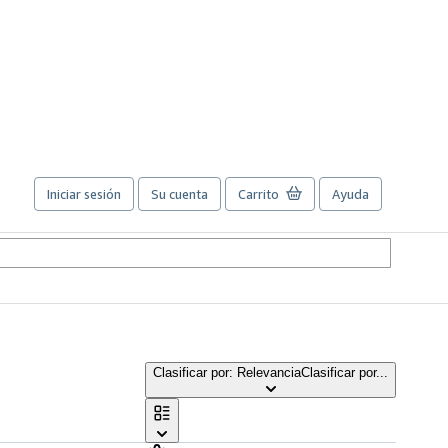
Iniciar sesión
Su cuenta
Carrito
Ayuda
Clasificar por: Relevancia
Clasificar por...