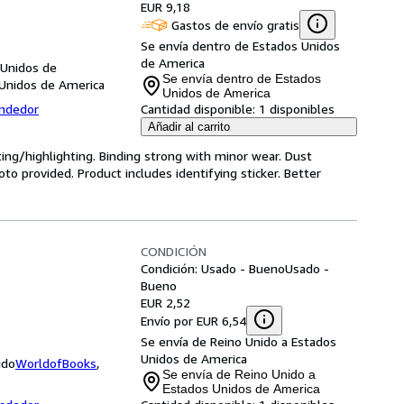
EUR 9,18
Gastos de envío gratis
Se envía dentro de Estados Unidos
de America
 Unidos de
Se envía dentro de Estados
 Unidos de America
Unidos de America
endedor
Cantidad disponible:
1 disponibles
Añadir al carrito
ting/highlighting. Binding strong with minor wear. Dust
o provided. Product includes identifying sticker. Better
CONDICIÓN
Condición: Usado - Bueno
Usado -
Bueno
EUR 2,52
Envío por EUR 6,54
Se envía de Reino Unido a Estados
Unidos de America
ido
WorldofBooks
,
Se envía de Reino Unido a
Estados Unidos de America