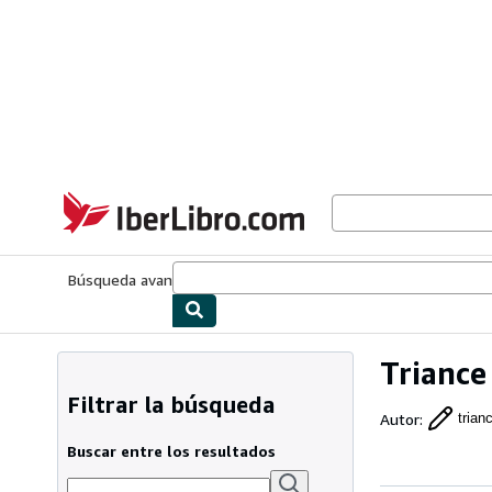
Pasar al contenido principal
IberLibro.com
Búsqueda avanzada
Colecciones
Libros antiguos
Arte y colecc
Triance
Filtrar la búsqueda
Autor
:
trian
Buscar entre los resultados