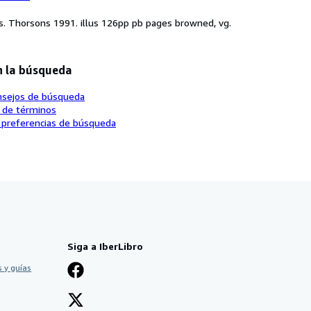
ts. Thorsons 1991. illus 126pp pb pages browned, vg.
n la búsqueda
nsejos de búsqueda
o de términos
 preferencias de búsqueda
Siga a IberLibro
 y guías