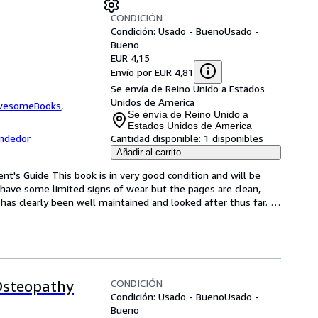
CONDICIÓN
Condición: Usado - Bueno
Usado -
Bueno
EUR 4,15
Envío por EUR 4,81
Se envía de Reino Unido a Estados
Unidos de America
wesomeBooks
,
Se envía de Reino Unido a
Estados Unidos de America
endedor
Cantidad disponible:
1 disponibles
Añadir al carrito
nt's Guide This book is in very good condition and will be 
have some limited signs of wear but the pages are clean, 
as clearly been well maintained and looked after thus far. 
CONDICIÓN
Osteopathy
Condición: Usado - Bueno
Usado -
Bueno