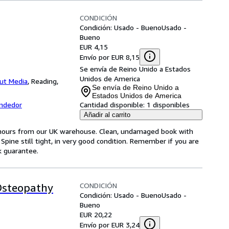
CONDICIÓN
Condición: Usado - Bueno
Usado -
Bueno
EUR 4,15
Envío por EUR 8,15
Se envía de Reino Unido a Estados
Unidos de America
ut Media
,
Reading,
Se envía de Reino Unido a
Estados Unidos de America
endedor
Cantidad disponible:
1 disponibles
Añadir al carrito
4 hours from our UK warehouse. Clean, undamaged book with
pine still tight, in very good condition. Remember if you are
k guarantee.
CONDICIÓN
Osteopathy
Condición: Usado - Bueno
Usado -
Bueno
EUR 20,22
Envío por EUR 3,24