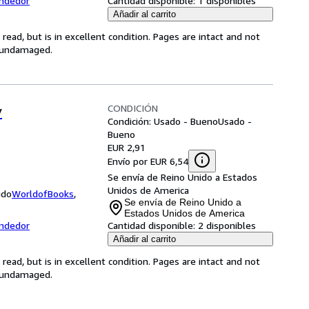
endedor
Cantidad disponible:
1 disponibles
Añadir al carrito
ead, but is in excellent condition. Pages are intact and not
s undamaged.
CONDICIÓN
y
Condición: Usado - Bueno
Usado -
Bueno
EUR 2,91
Envío por EUR 6,54
Se envía de Reino Unido a Estados
Unidos de America
ido
WorldofBooks
,
Se envía de Reino Unido a
Estados Unidos de America
endedor
Cantidad disponible:
2 disponibles
Añadir al carrito
ead, but is in excellent condition. Pages are intact and not
s undamaged.