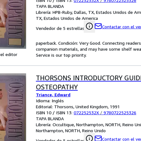
ISBN 10 / ISBN 13:
072252532X
/
9780722525326
TAPA BLANDA
Librería:
HPB-Ruby, Dallas, TX, Estados Unidos de Am
TX, Estados Unidos de America
Contactar con el v
Vendedor de 5 estrellas
paperback. Condición: Very Good. Connecting reader
companion materials, and may have some shelf wear 
el editor
Service is our top priority.
THORSONS INTRODUCTORY GUID
OSTEOPATHY
Triance, Edward
Idioma: Inglés
Editorial: Thorsons, United Kingdom, 1991
ISBN 10 / ISBN 13:
072252532X
/
9780722525326
TAPA BLANDA
Librería:
Occultique, Northampton, NORTH, Reino Un
Northampton, NORTH, Reino Unido
Contactar con el v
Vendedor de 5 estrellas