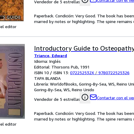
Contactar con el v
Vendedor de 5 estrellas
Paperback. Condición: Very Good. The book has been r
marred by notes or highlighting. The spine remain
el editor
Introductory Guide to Osteopath
Triance, Edward
Idioma: Inglés
Editorial: Thorsons Pub, 1991
ISBN 10 / ISBN 13:
072252532X
/
9780722525326
TAPA BLANDA
Librería:
WorldofBooks, Goring-By-Sea, WS, Reino Un
Goring-By-Sea, WS, Reino Unido
Contactar con el v
Vendedor de 5 estrellas
Paperback. Condición: Very Good. The book has been r
marred by notes or highlighting. The spine remain
el editor