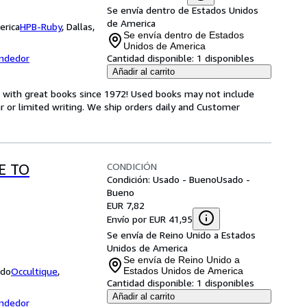
Se envía dentro de Estados Unidos
de America
erica
HPB-Ruby
,
Dallas,
Se envía dentro de Estados
Unidos de America
endedor
Cantidad disponible:
1 disponibles
Añadir al carrito
s with great books since 1972! Used books may not include
or limited writing. We ship orders daily and Customer
CONDICIÓN
E TO
Condición: Usado - Bueno
Usado -
Bueno
EUR 7,82
Envío por EUR 41,95
Se envía de Reino Unido a Estados
Unidos de America
Se envía de Reino Unido a
ido
Occultique
,
Estados Unidos de America
Cantidad disponible:
1 disponibles
Añadir al carrito
endedor