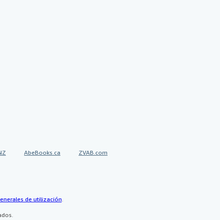
NZ
AbeBooks.ca
ZVAB.com
enerales de utilización
.
ados.