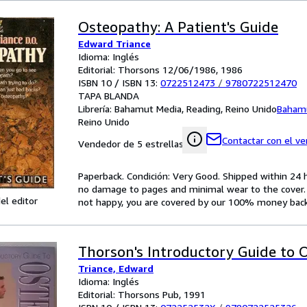
Osteopathy: A Patient's Guide
Edward Triance
Idioma: Inglés
Editorial: Thorsons 12/06/1986, 1986
ISBN 10 / ISBN 13:
0722512473
/
9780722512470
TAPA BLANDA
Librería:
Bahamut Media, Reading, Reino Unido
Baham
Reino Unido
Contactar con el v
Vendedor de 5 estrellas
Paperback. Condición: Very Good. Shipped within 2
no damage to pages and minimal wear to the cover. S
el editor
not happy, you are covered by our 100% money bac
Thorson's Introductory Guide to 
Triance, Edward
Idioma: Inglés
Editorial: Thorsons Pub, 1991