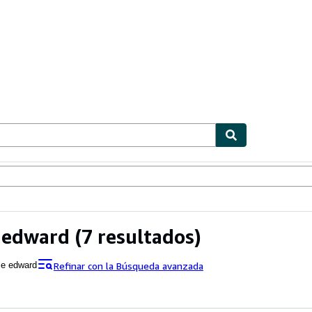
ionismo
Vendedores
Comenzar a vender
 edward
(7 resultados)
Refinar con la Búsqueda avanzada
ce edward