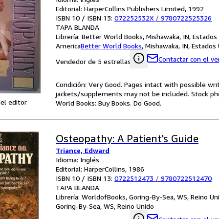
Editorial: HarperCollins Publishers Limited, 1992
ISBN 10 / ISBN 13:
072252532X
/
9780722525326
TAPA BLANDA
Librería:
Better World Books, Mishawaka, IN, Estados
America
Better World Books
,
Mishawaka, IN, Estados
Contactar con el v
Vendedor de 5 estrellas
Condición: Very Good. Pages intact with possible wri
jackets/supplements may not be included. Stock phot
el editor
World Books: Buy Books. Do Good.
Osteopathy: A Patient's Guide
Triance, Edward
Idioma: Inglés
Editorial: HarperCollins, 1986
ISBN 10 / ISBN 13:
0722512473
/
9780722512470
TAPA BLANDA
Librería:
WorldofBooks, Goring-By-Sea, WS, Reino Un
Goring-By-Sea, WS, Reino Unido