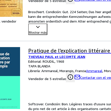
Vendedor de 5 estrellas
Broschiert. Condición: Gut. 224 Seiten; Das hier an
kann die entsprechenden Kennzeichnungen aufweisen 
l vendedor
ansonsten ordentlich und dem Alter entsprechend g
in
…
Mostrar más
Pratique de l'explication littérair
THEVEAU PAUL et LECOMTE JEAN
Editorial: ROUDIL, 1968
TAPA BLANDA
Librería:
Ammareal, Morangis, Francia
Ammareal
,
Mora
Contactar con el v
Vendedor de 5 estrellas
Softcover. Condición: Bon. Légères traces d'usure su
du prix net de cet article à des organisations carita