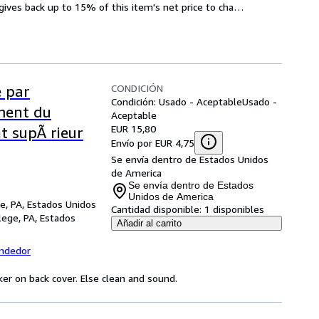
gives back up to 15% of this item's net price to cha
…
CONDICIÓN
e par
Condición: Usado - Aceptable
Usado -
ement du
Aceptable
EUR 15,80
t supÃ rieur
Envío por EUR 4,75
Se envía dentro de Estados Unidos
de America
Se envía dentro de Estados
Unidos de America
ge, PA, Estados Unidos
Cantidad disponible:
1 disponibles
lege, PA, Estados
Añadir al carrito
endedor
ker on back cover. Else clean and sound.