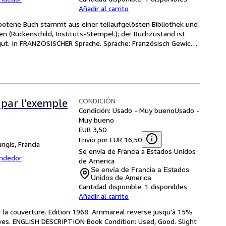
Añadir al carrito
gebotene Buch stammt aus einer teilaufgelösten Bibliothek und 
(Rückenschild, Instituts-Stempel.); der Buchzustand ist 
ut. In FRANZÖSISCHER Sprache. Sprache: Französisch Gewicht 
CONDICIÓN
e par l'exemple
Condición: Usado - Muy bueno
Usado -
Muy bueno
EUR 3,50
Envío por EUR 16,50
ngis, Francia
Se envía de Francia a Estados Unidos
endedor
de America
Se envía de Francia a Estados
Unidos de America
Cantidad disponible:
1 disponibles
Añadir al carrito
r la couverture. Edition 1968. Ammareal reverse jusqu'à 15% 
tives. ENGLISH DESCRIPTION Book Condition: Used, Good. Slight 