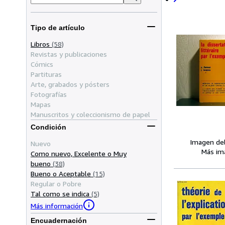
Tipo de artículo
Libros
(58)
Revistas y publicaciones
Cómics
Partituras
Arte, grabados y pósters
Fotografías
Mapas
Manuscritos y coleccionismo de papel
Condición
Imagen de
Nuevo
Más im
Como nuevo, Excelente o Muy
bueno
(38)
Bueno o Aceptable
(15)
Regular o Pobre
Tal como se indica
(5)
Más información
Encuadernación