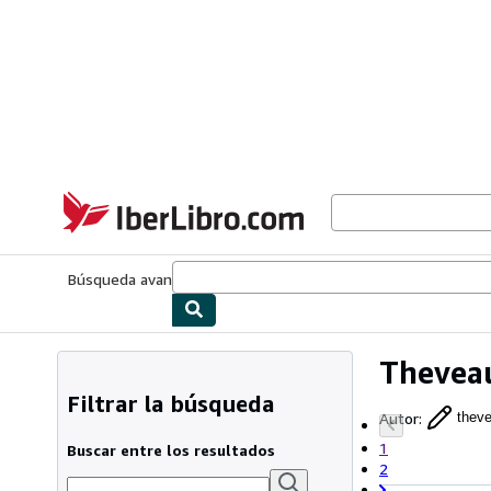
Pasar al contenido principal
IberLibro.com
Búsqueda avanzada
Colecciones
Libros antiguos
Arte y colecc
Thevea
Filtrar la búsqueda
Autor
:
thev
1
Buscar entre los resultados
2