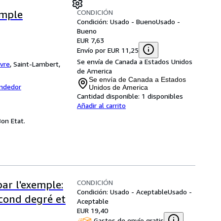
CONDICIÓN
emple
Condición: Usado - Bueno
Usado -
Bueno
EUR 7,63
Envío por EUR 11,25
Se envía de Canada a Estados Unidos
ivre
,
Saint-Lambert,
de America
Se envía de Canada a Estados
endedor
Unidos de America
Cantidad disponible:
1 disponibles
Añadir al carrito
Bon Etat.
CONDICIÓN
par l'exemple:
Condición: Usado - Aceptable
Usado -
econd degré et
Aceptable
EUR 19,40
Gastos de envío gratis