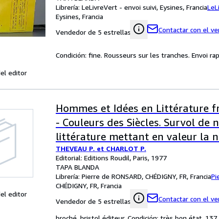
Librería:
LeLivreVert - envoi suivi, Eysines, Francia
LeL
Eysines, Francia
Contactar con el v
Vendedor de 5 estrellas
Condición: fine. Rousseurs sur les tranches. Envoi ra
el editor
Hommes et Idées en Littérature fr
- Couleurs des Siècles. Survol de 
littérature mettant en valeur la 
THEVEAU P. et CHARLOT P.
pendule des siècles : Moyen-Age :
Editorial: Editions Roudil, Paris, 1977
chrétien / XVIe siècle : Anarchie in
TAPA BLANDA
Librería:
Pierre de RONSARD, CHÉDIGNY, FR, Francia
Pi
XVIIe siècle : Ordre classique / XVII
CHÉDIGNY, FR, Francia
Libération des idées - XIXe siècle :
el editor
Contactar con el v
Vendedor de 5 estrellas
libéralisme.
broché, bristol éditeur. Condición: très bon état. 137