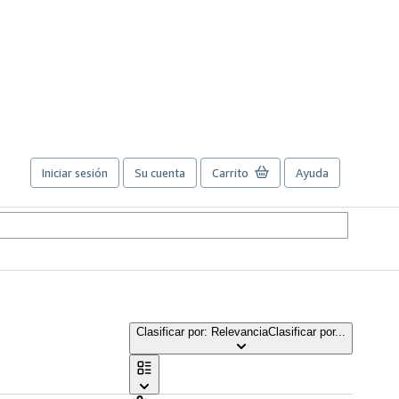
Iniciar sesión
Su cuenta
Carrito
Ayuda
Clasificar por: Relevancia
Clasificar por...