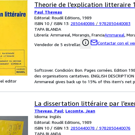
Theorie de l'explication litteraire
Paul Theveau
Editorial: Roudil Editions, 1989
ISBN 10 / ISBN 13:
2850440086
/
9782850440083
TAPA BLANDA
Librería:
Ammareal, Morangis, Francia
Ammareal
,
Mora
Contactar con el v
Vendedor de 5 estrellas
Softcover. Condición: Bon. Pages cornées. Edition 19
des organisations caritatives. ENGLISH DESCRIPTION
el editor
Ammareal gives back up to 15% of this item's net pr
La dissertation littéraire par l'ex
Theveau, Paul
;
Lecomte, Jean
Idioma: Inglés
Editorial: Roudil Editions, 1989
ISBN 10 / ISBN 13:
2850440078
/
9782850440076
TAPA BLANDA