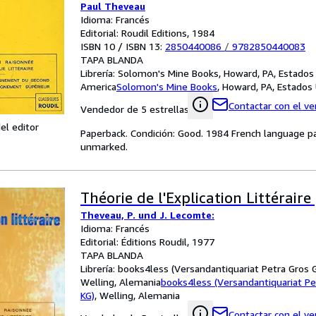
Paul Theveau
Idioma: Francés
Editorial: Roudil Editions, 1984
ISBN 10 / ISBN 13:
2850440086
/
9782850440083
TAPA BLANDA
Librería:
Solomon's Mine Books, Howard, PA, Estados
America
Solomon's Mine Books
,
Howard, PA, Estados
Contactar con el v
Vendedor de 5 estrellas
el editor
Paperback. Condición: Good. 1984 French language p
unmarked.
Théorie de l'Explication Littéraire
Theveau, P. und J. Lecomte:
Idioma: Francés
Editorial: Éditions Roudil, 1977
TAPA BLANDA
Librería:
books4less (Versandantiquariat Petra Gros 
Welling, Alemania
books4less (Versandantiquariat P
KG)
,
Welling, Alemania
Contactar con el v