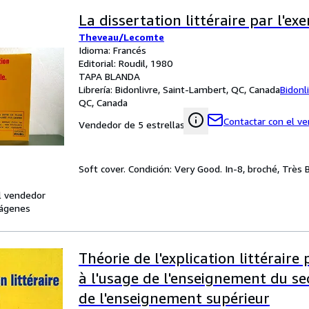
La dissertation littéraire par l'ex
Theveau/Lecomte
Idioma: Francés
Editorial: Roudil, 1980
TAPA BLANDA
Librería:
Bidonlivre, Saint-Lambert, QC, Canada
Bidonl
QC, Canada
Contactar con el v
Vendedor de 5 estrellas
Soft cover. Condición: Very Good. In-8, broché, Très 
l vendedor
ágenes
Théorie de l'explication littéraire 
à l'usage de l'enseignement du s
de l'enseignement supérieur