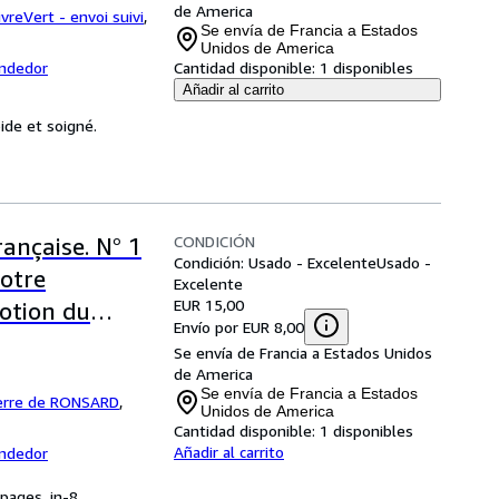
de America
ivreVert - envoi suivi
,
Se envía de Francia a Estados
Unidos de America
endedor
Cantidad disponible:
1 disponibles
Añadir al carrito
pide et soigné.
CONDICIÓN
ançaise. N° 1
Condición: Usado - Excelente
Usado -
notre
Excelente
EUR 15,00
notion du
Envío por EUR 8,00
 Ordre
Se envía de Francia a Estados Unidos
dividualiste -
de America
Se envía de Francia a Estados
erre de RONSARD
,
Ie siècle :
Unidos de America
Cantidad disponible:
1 disponibles
 Vers le
Añadir al carrito
endedor
 pages, in-8.