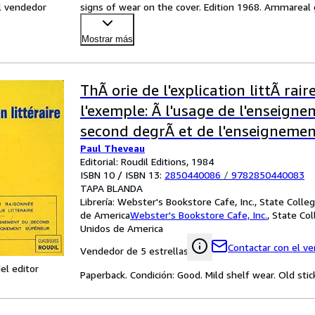
l vendedor
signs of wear on the cover. Edition 1968. Ammareal 
Mostrar más
ThÃ orie de l'explication littÃ rair
l'exemple: Ã l'usage de l'enseign
second degrÃ et de l'enseignemen
Paul Theveau
Editorial: Roudil Editions, 1984
ISBN 10 / ISBN 13:
2850440086
/
9782850440083
TAPA BLANDA
Librería:
Webster's Bookstore Cafe, Inc., State Colle
de America
Webster's Bookstore Cafe, Inc.
,
State Col
Unidos de America
Contactar con el v
Vendedor de 5 estrellas
el editor
Paperback. Condición: Good. Mild shelf wear. Old stic