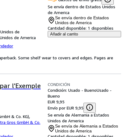
Se envía dentro de Estados Unidos
de America
Se envía dentro de Estados
Unidos de America
Cantidad disponible:
1 disponibles
 Unidos de
Añadir al carrito
 Unidos de America
endedor
aperback. Some shelf wear to covers and edges. Pages are
CONDICIÓN
 par l'Exemple
Condición: Usado - Bueno
Usado -
Bueno
EUR 9,95
Envío por EUR 9,95
Se envía de Alemania a Estados
GmbH & Co. KG),
Unidos de America
etra Gros GmbH & Co.
Se envía de Alemania a Estados
Unidos de America
endedor
Cantidad disponible:
1 disponibles