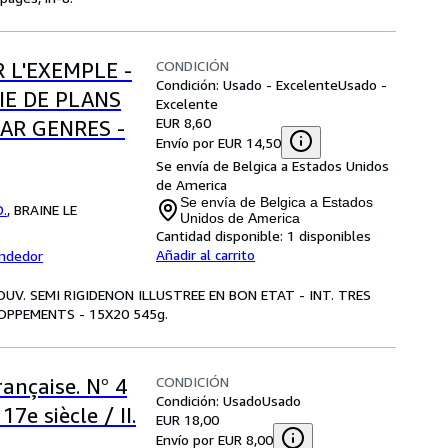
CONDICIÓN
 L'EXEMPLE -
Condición: Usado - Excelente
Usado -
IE DE PLANS
Excelente
EUR 8,60
PAR GENRES -
Envío por EUR 14,50
Se envía de Belgica a Estados Unidos
de America
Se envía de Belgica a Estados
D.
,
BRAINE LE
Unidos de America
Cantidad disponible:
1 disponibles
Añadir al carrito
endedor
COUV. SEMI RIGIDENON ILLUSTREE EN BON ETAT - INT. TRES
OPPEMENTS - 15X20 545g.
CONDICIÓN
ançaise. N° 4
Condición: Usado
Usado
17e siècle / II.
EUR 18,00
Envío por EUR 8,00