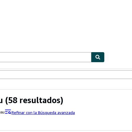
ionismo
Vendedores
Comenzar a vender
u
(58 resultados)
Refinar con la Búsqueda avanzada
eau