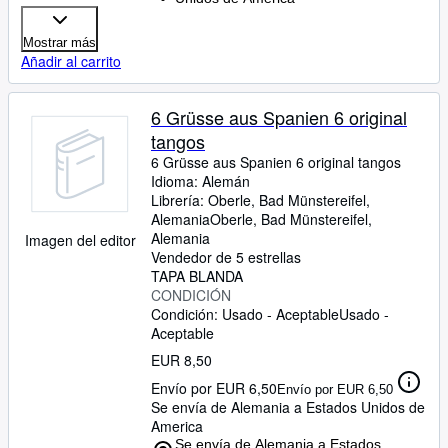
Mostrar más
Añadir al carrito
6 Grüsse aus Spanien 6 original
tangos
6 Grüsse aus Spanien 6 original tangos
Idioma: Alemán
Librería:
Oberle, Bad Münstereifel,
Alemania
Oberle
,
Bad Münstereifel,
Alemania
Imagen del editor
Vendedor de 5 estrellas
TAPA BLANDA
CONDICIÓN
Condición: Usado - Aceptable
Usado -
Aceptable
EUR 8,50
Envío por EUR 6,50
Envío por EUR 6,50
Se envía de Alemania a Estados Unidos de
America
Se envía de Alemania a Estados