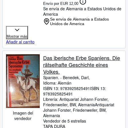
Envío por EUR 12,00
Se envía de Alemania a Estados Unidos de
America
Se envía de Alemania a Estados
Unidos de America
Mostrar más
Añadir al carrito
Das iberische Erbe Spaniens. Die
rätselhafte Geschichte eines
Volkes.
Spanien.
-
Benedek, Darl,
Idioma: Alemán
ISBN 13:
9783925825491
ISBN 13:
9783925825491
Librería:
Antiquariat Johann Forster,
Friedenweiler, BW, Alemania
Antiquariat
Johann Forster
,
Friedenweiler, BW,
Imagen del
Alemania
vendedor
Vendedor de 5 estrellas
TAPA DURA