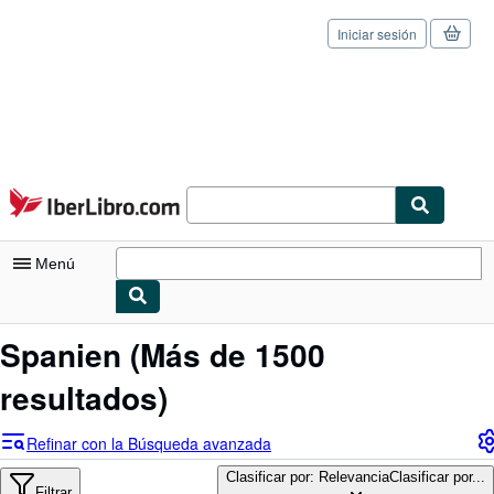
Iniciar sesión
Pasar al contenido principal
IberLibro.com
Menú
Mi cuenta
Spanien
(Más de 1500
Consultar mis pedidos
resultados)
Cerrar sesión
Refinar con la Búsqueda avanzada
Búsqueda avanzada
Clasificar por: Relevancia
Clasificar por...
Filtrar