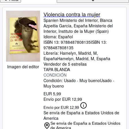
Colecciones
Libros antiguos
Violencia contra la mujer
Spanien Ministerio del Interior, Blanca
Arte y coleccionismo
Azpeitia García, España Ministerio del
Vendedores
Interior, Instituto de la Mujer (Spain)
Idioma: Español
Comenzar a vender
ISBN 13:
9788487808135
ISBN 13:
9788487808135
Ayuda
Librería:
Hamelyn, Madrid, M,
España
Hamelyn
,
Madrid, M, España
CERRAR
Vendedor de 5 estrellas
Imagen del editor
TAPA BLANDA
CONDICIÓN
Condición: Usado - Muy bueno
Usado -
Muy bueno
EUR 5,99
Envío por EUR 12,99
Envío por EUR 12,99
Se envía de España a Estados Unidos de
America
Se envía de España a Estados Unidos
de America