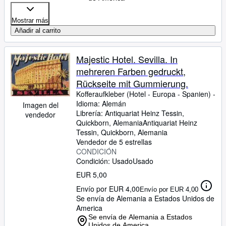
Mostrar más
Añadir al carrito
Majestic Hotel. Sevilla. In
mehreren Farben gedruckt,
Rückseite mit Gummierung.
Kofferaufkleber (Hotel
-
Europa
-
Spanien) -
Idioma: Alemán
Imagen del
Librería:
Antiquariat Heinz Tessin,
vendedor
Quickborn, Alemania
Antiquariat Heinz
Tessin
,
Quickborn, Alemania
Vendedor de 5 estrellas
CONDICIÓN
Condición: Usado
Usado
EUR 5,00
Envío por EUR 4,00
Envío por EUR 4,00
Se envía de Alemania a Estados Unidos de
America
Se envía de Alemania a Estados
Unidos de America