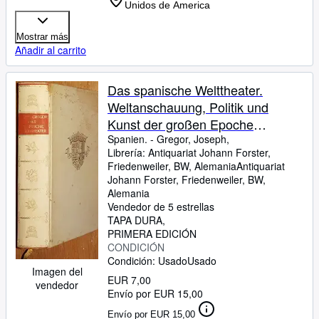
Unidos de America
Mostrar más
Añadir al carrito
Das spanische Welttheater.
Weltanschauung, Politik und
Kunst der großen Epoche
Spaniens.
Spanien.
-
Gregor, Joseph,
Librería:
Antiquariat Johann Forster,
Friedenweiler, BW, Alemania
Antiquariat
Johann Forster
,
Friedenweiler, BW,
Alemania
Vendedor de 5 estrellas
TAPA DURA
PRIMERA EDICIÓN
CONDICIÓN
Condición: Usado
Usado
Imagen del
EUR 7,00
vendedor
Envío por EUR 15,00
Envío por EUR 15,00