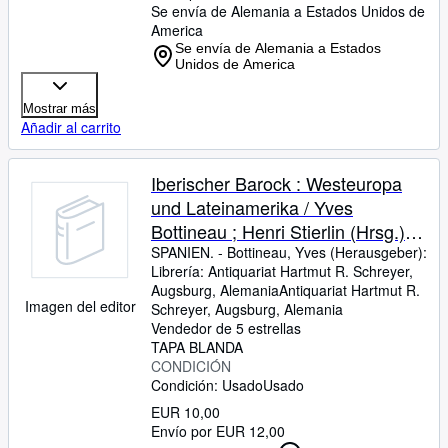
Se envía de Alemania a Estados Unidos de
America
Se envía de Alemania a Estados
Unidos de America
Mostrar más
Añadir al carrito
Iberischer Barock : Westeuropa
und Lateinamerika / Yves
Bottineau ; Henri Stierlin (Hrsg.).
Fotos: Yvan Butler. [Übers. aus
SPANIEN.
-
Bottineau, Yves (Herausgeber):
Librería:
Antiquariat Hartmut R. Schreyer,
dem Franz.: Alfred P. Zeller] .
Augsburg, Alemania
Antiquariat Hartmut R.
Imagen del editor
Schreyer
,
Augsburg, Alemania
Vendedor de 5 estrellas
TAPA BLANDA
CONDICIÓN
Condición: Usado
Usado
EUR 10,00
Envío por EUR 12,00