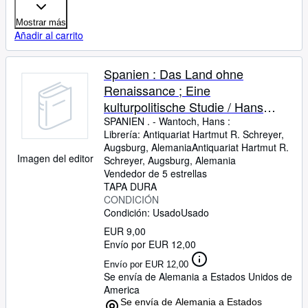
Mostrar más
Añadir al carrito
Spanien : Das Land ohne
Renaissance ; Eine
kulturpolitische Studie / Hans
Wantoch
SPANIEN .
-
Wantoch, Hans :
Librería:
Antiquariat Hartmut R. Schreyer,
Augsburg, Alemania
Antiquariat Hartmut R.
Imagen del editor
Schreyer
,
Augsburg, Alemania
Vendedor de 5 estrellas
TAPA DURA
CONDICIÓN
Condición: Usado
Usado
EUR 9,00
Envío por EUR 12,00
Envío por EUR 12,00
Se envía de Alemania a Estados Unidos de
America
Se envía de Alemania a Estados