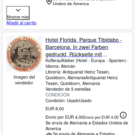
Unidos de America
Mostrar más
Añadir al carrito
Hotel Florida, Parque Tibidabo -
Barcelona. In zwei Farben
gedruckt, Rückseite mit
Gummierung. Unbenutzt.
Kofferaufkleber (Hotel
-
Europa
-
Spanien) -
Idioma: Alemán
Librería:
Antiquariat Heinz Tessin,
Imagen del
Quickborn, Alemania
Antiquariat Heinz
vendedor
Tessin
,
Quickborn, Alemania
Vendedor de 5 estrellas
CONDICIÓN
Condición: Usado
Usado
EUR 8,00
Envío por EUR 4,00
Envío por EUR 4,00
Se envía de Alemania a Estados Unidos de
America
Se envía de Alemania a Estados