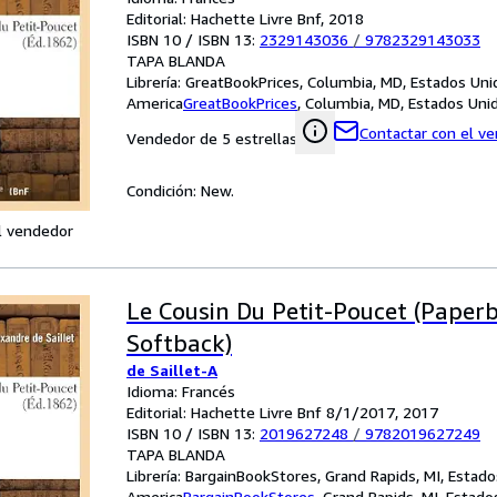
Editorial: Hachette Livre Bnf, 2018
ISBN 10 / ISBN 13:
2329143036
/
9782329143033
TAPA BLANDA
Librería:
GreatBookPrices, Columbia, MD, Estados Uni
America
GreatBookPrices
,
Columbia, MD, Estados Uni
Contactar con el v
Vendedor de 5 estrellas
Condición: New.
l vendedor
Le Cousin Du Petit-Poucet (Paper
Softback)
de Saillet-A
Idioma: Francés
Editorial: Hachette Livre Bnf 8/1/2017, 2017
ISBN 10 / ISBN 13:
2019627248
/
9782019627249
TAPA BLANDA
Librería:
BargainBookStores, Grand Rapids, MI, Estad
America
BargainBookStores
,
Grand Rapids, MI, Estad