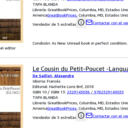
TAPA BLANDA
Librería:
GreatBookPrices, Columbia, MD, Estados Uni
America
GreatBookPrices
,
Columbia, MD, Estados Uni
Contactar con el v
Vendedor de 5 estrellas
Condición: As New. Unread book in perfect condition.
el editor
Le Cousin du Petit-Poucet -Langu
De Saillet, Alexandre
Idioma: Francés
Editorial: Hachette Livre Bnf, 2018
ISBN 10 / ISBN 13:
2329143036
/
9782329143033
TAPA BLANDA
Librería:
GreatBookPrices, Columbia, MD, Estados Uni
America
GreatBookPrices
,
Columbia, MD, Estados Uni
Contactar con el v
Vendedor de 5 estrellas