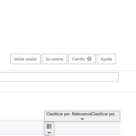
Iniciar sesión
Su cuenta
Carrito
Ayuda
Clasificar por: Relevancia
Clasificar por...