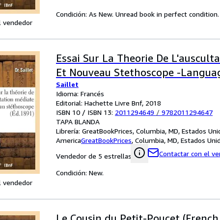
Condición: As New. Unread book in perfect condition.
l vendedor
Essai Sur La Theorie De L'auscult
Et Nouveau Stethoscope -Languag
Saillet
Idioma: Francés
Editorial: Hachette Livre Bnf, 2018
ISBN 10 / ISBN 13:
2011294649
/
9782011294647
TAPA BLANDA
Librería:
GreatBookPrices, Columbia, MD, Estados Uni
America
GreatBookPrices
,
Columbia, MD, Estados Uni
Contactar con el v
Vendedor de 5 estrellas
Condición: New.
l vendedor
Le Cousin du Petit-Poucet (French 