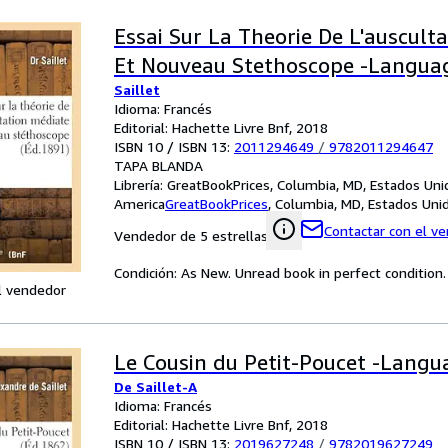
Essai Sur La Theorie De L'auscult
Et Nouveau Stethoscope -Languag
Saillet
Idioma: Francés
Editorial: Hachette Livre Bnf, 2018
ISBN 10 / ISBN 13:
2011294649
/
9782011294647
TAPA BLANDA
Librería:
GreatBookPrices, Columbia, MD, Estados Uni
America
GreatBookPrices
,
Columbia, MD, Estados Uni
Contactar con el v
Vendedor de 5 estrellas
Condición: As New. Unread book in perfect condition.
l vendedor
Le Cousin du Petit-Poucet -Langu
De Saillet-A
Idioma: Francés
Editorial: Hachette Livre Bnf, 2018
ISBN 10 / ISBN 13:
2019627248
/
9782019627249