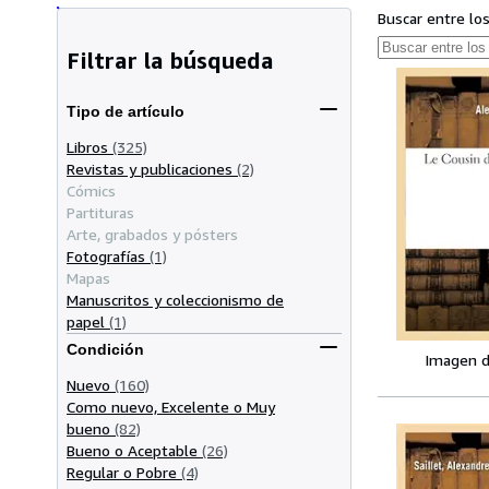
Buscar entre lo
Filtrar la búsqueda
Tipo de artículo
Libros
(325)
Revistas y publicaciones
(2)
Cómics
Partituras
Arte, grabados y pósters
Fotografías
(1)
Mapas
Manuscritos y coleccionismo de
papel
(1)
Condición
Imagen d
Nuevo
(160)
Como nuevo, Excelente o Muy
bueno
(82)
Bueno o Aceptable
(26)
Regular o Pobre
(4)