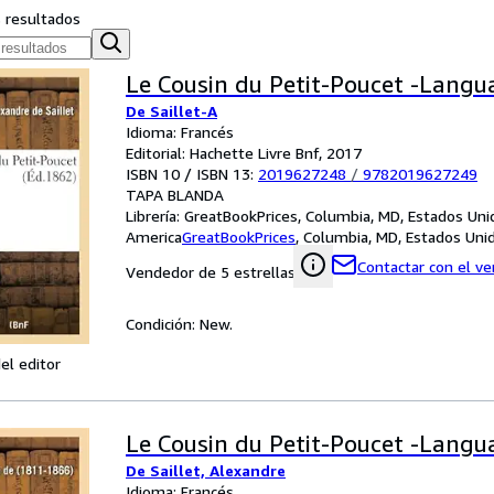
s resultados
Le Cousin du Petit-Poucet -Langu
De Saillet-A
Idioma: Francés
Editorial: Hachette Livre Bnf, 2017
ISBN 10 / ISBN 13:
2019627248
/
9782019627249
TAPA BLANDA
Librería:
GreatBookPrices, Columbia, MD, Estados Uni
America
GreatBookPrices
,
Columbia, MD, Estados Uni
Contactar con el v
Vendedor de 5 estrellas
Condición: New.
el editor
Le Cousin du Petit-Poucet -Langu
De Saillet, Alexandre
Idioma: Francés