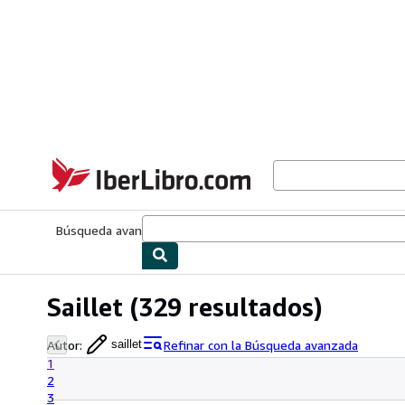
Pasar al contenido principal
IberLibro.com
Búsqueda avanzada
Colecciones
Libros antiguos
Arte y colecc
Saillet
(329 resultados)
Autor
:
Refinar con la Búsqueda avanzada
saillet
1
2
3