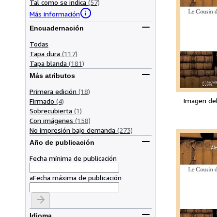
Tal como se indica
(57)
Más información
Encuadernación
Todas
Tapa dura
(117)
Tapa blanda
(181)
Más atributos
Primera edición
(18)
Imagen de
Firmado
(4)
Sobrecubierta
(1)
Con imágenes
(158)
No impresión bajo demanda
(273)
Año de publicación
Fecha mínima de publicación
a
Fecha máxima de publicación
Idioma