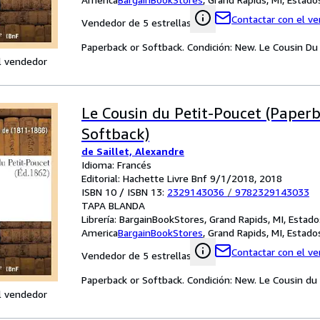
Contactar con el v
Vendedor de 5 estrellas
Paperback or Softback. Condición: New. Le Cousin Du
l vendedor
Le Cousin du Petit-Poucet (Paper
Softback)
de Saillet, Alexandre
Idioma: Francés
Editorial: Hachette Livre Bnf 9/1/2018, 2018
ISBN 10 / ISBN 13:
2329143036
/
9782329143033
TAPA BLANDA
Librería:
BargainBookStores, Grand Rapids, MI, Estad
America
BargainBookStores
,
Grand Rapids, MI, Estad
Contactar con el v
Vendedor de 5 estrellas
Paperback or Softback. Condición: New. Le Cousin du 
l vendedor