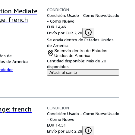
CONDICIÓN
ation Mediate
Condición: Usado - Como Nuevo
Usado
e: french
- Como Nuevo
EUR 14,46
Envío por EUR 2,28
Se envía dentro de Estados Unidos
de America
Se envía dentro de Estados
dos de
Unidos de America
Cantidad disponible:
Más de 20
dos de America
disponibles
endedor
Añadir al carrito
CONDICIÓN
age: french
Condición: Usado - Como Nuevo
Usado
- Como Nuevo
EUR 14,51
Envío por EUR 2,28