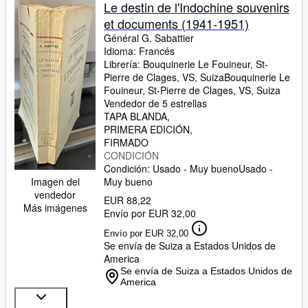
Colecciones
Le destin de l'Indochine souvenirs
et documents (1941-1951)
Libros antiguos
Général G. Sabattier
Arte y coleccionismo
Idioma: Francés
Librería:
Bouquinerie Le Fouineur, St-
Vendedores
Pierre de Clages, VS, Suiza
Bouquinerie Le
Fouineur
,
St-Pierre de Clages, VS, Suiza
Comenzar a vender
Vendedor de 5 estrellas
TAPA BLANDA
Ayuda
PRIMERA EDICIÓN
FIRMADO
CERRAR
CONDICIÓN
Condición: Usado - Muy bueno
Usado -
Muy bueno
Imagen del
vendedor
EUR 88,22
Más imágenes
Envío por EUR 32,00
Envío por EUR 32,00
Se envía de Suiza a Estados Unidos de
America
Se envía de Suiza a Estados Unidos de
America