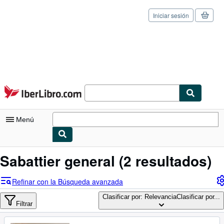
Iniciar sesión
Pasar al contenido principal
IberLibro.com
Menú
Mi cuenta
Sabattier general
(2 resultados)
Consultar mis pedidos
Refinar con la Búsqueda avanzada
Cerrar sesión
Clasificar por: Relevancia
Clasificar por...
Filtrar
Búsqueda avanzada