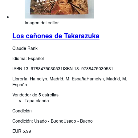
Imagen del editor
Los cañones de Takarazuka
Claude Rank
Idioma: Español
ISBN 13:
9788475030531
ISBN 13: 9788475030531
Librería:
Hamelyn, Madrid, M, España
Hamelyn
,
Madrid, M,
España
Vendedor de 5 estrellas
Tapa blanda
Condición
Condición: Usado - Bueno
Usado - Bueno
EUR 5,99