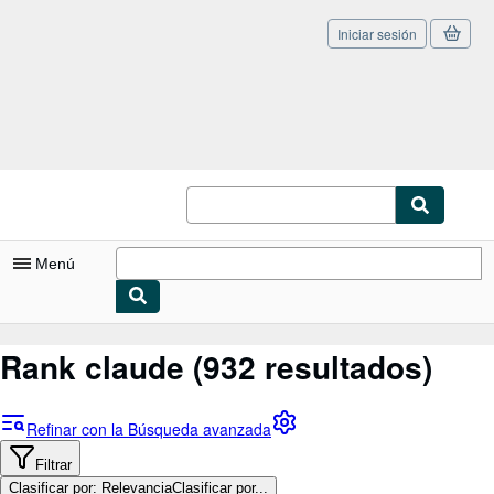
Iniciar sesión
Pasar al contenido principal
IberLibro.com
Menú
Mi cuenta
Rank claude
(932 resultados)
Consultar mis pedidos
Cerrar sesión
Refinar con la Búsqueda avanzada
Búsqueda avanzada
Filtrar
Clasificar por: Relevancia
Clasificar por...