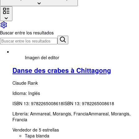
Colecciones
Libros antiguos
Arte y coleccionismo
Buscar entre los resultados
Vendedores
Comenzar a vender
Ayuda
Imagen del editor
CERRAR
Danse des crabes à Chittagong
Claude Rank
Idioma: Inglés
ISBN 13:
9782265008618
ISBN 13: 9782265008618
Librería:
Ammareal, Morangis, Francia
Ammareal
,
Morangis,
Francia
Vendedor de 5 estrellas
Tapa blanda