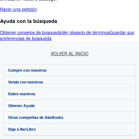
Hacer una petición
Ayuda con la búsqueda
Obtener consejos de búsqueda
Ver glosario de términos
Guardar sus
preferencias de búsqueda
VOLVER AL INICIO
Compre con nosotros
Venda con nosotros
Búsqueda avanzada
Sobre nosotros
Colecciones
Comenzar a vender
Obtener Ayuda
Mi cuenta
Únase a nuestro programa de afiliados
Sobre IberLibro
Otras compañías de AbeBooks
Mis pedidos
Recomiende un vendedor
Medios
Preguntas frecuentes y guías
Siga a IberLibro
Ver carrito
Empleo
Atención al Cliente
AbeBooks.com