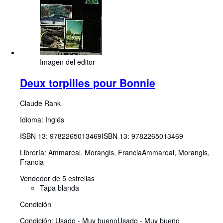
Imagen del editor
Deux torpilles pour Bonnie
Claude Rank
Idioma: Inglés
ISBN 13:
9782265013469
ISBN 13: 9782265013469
Librería:
Ammareal, Morangis, Francia
Ammareal
,
Morangis,
Francia
Vendedor de 5 estrellas
Tapa blanda
Condición
Condición: Usado - Muy bueno
Usado - Muy bueno