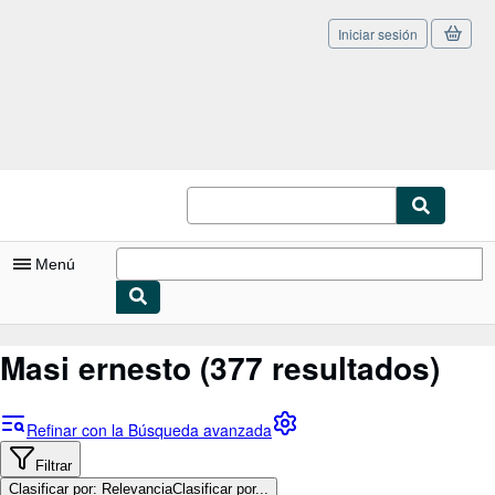
Iniciar sesión
Pasar al contenido principal
IberLibro.com
Menú
Mi cuenta
Masi ernesto
(377 resultados)
Consultar mis pedidos
Cerrar sesión
Refinar con la Búsqueda avanzada
Búsqueda avanzada
Filtrar
Clasificar por: Relevancia
Clasificar por...