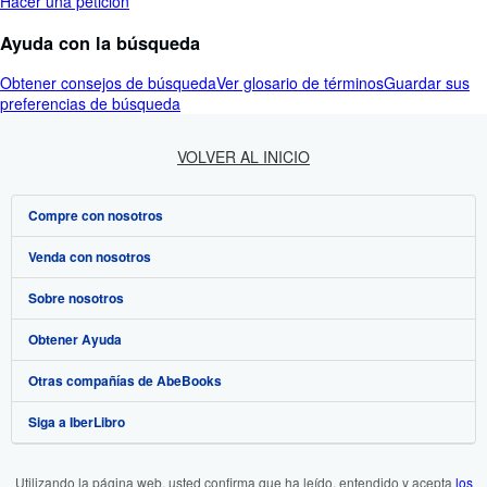
Hacer una petición
Ayuda con la búsqueda
Obtener consejos de búsqueda
Ver glosario de términos
Guardar sus
preferencias de búsqueda
VOLVER AL INICIO
Compre con nosotros
Venda con nosotros
Búsqueda avanzada
Sobre nosotros
Colecciones
Comenzar a vender
Obtener Ayuda
Mi cuenta
Únase a nuestro programa de afiliados
Sobre IberLibro
Otras compañías de AbeBooks
Mis pedidos
Recomiende un vendedor
Medios
Preguntas frecuentes y guías
Siga a IberLibro
Ver carrito
Empleo
Atención al Cliente
AbeBooks.com
Política de Privacidad
AbeBooks.co.uk
Utilizando la página web, usted confirma que ha leído, entendido y acepta
los