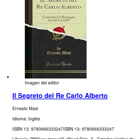
Imagen del editor
Il Segreto del Re Carlo Alberto
Ernesto Masi
Idioma: Inglés
ISBN 13:
9780666333247
ISBN 13: 9780666333247
Librería:
PBShop.store US, Wood Dale, IL, Estados Unidos de