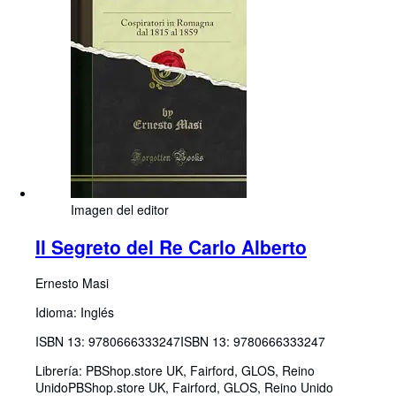
Imagen del editor
Il Segreto del Re Carlo Alberto
Ernesto Masi
Idioma: Inglés
ISBN 13:
9780666333247
ISBN 13: 9780666333247
Librería:
PBShop.store UK, Fairford, GLOS, Reino
Unido
PBShop.store UK
,
Fairford, GLOS, Reino Unido