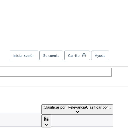
Iniciar sesión
Su cuenta
Carrito
Ayuda
Clasificar por: Relevancia
Clasificar por...