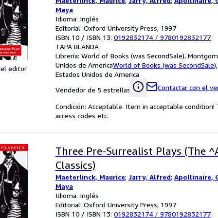
Maeterlinck, Maurice
;
Jarry, Alfred
;
Apollinaire, 
Maya
Idioma: Inglés
Editorial: Oxford University Press, 1997
ISBN 10 / ISBN 13:
0192832174
/
9780192832177
TAPA BLANDA
Librería:
World of Books (was SecondSale), Montgome
Unidos de America
World of Books (was SecondSale)
el editor
Estados Unidos de America
Contactar con el v
Vendedor de 5 estrellas
Condición: Acceptable. Item in acceptable condition
access codes etc.
Three Pre-Surrealist Plays (The ^
Classics)
Maeterlinck, Maurice
;
Jarry, Alfred
;
Apollinaire, 
Maya
Idioma: Inglés
Editorial: Oxford University Press, 1997
ISBN 10 / ISBN 13:
0192832174
/
9780192832177