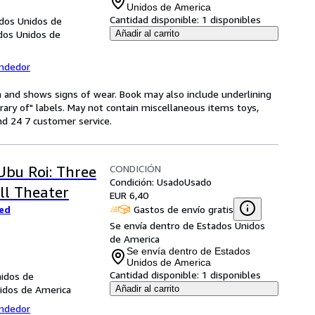
Unidos de America
Cantidad disponible:
1 disponibles
ados Unidos de
ados Unidos de
Añadir al carrito
endedor
on and shows signs of wear. Book may also include underlining
brary of" labels. May not contain miscellaneous items toys,
d 24 7 customer service.
CONDICIÓN
Ubu Roi: Three
Condición: Usado
Usado
ll Theater
EUR 6,40
Gastos de envío gratis
red
Se envía dentro de Estados Unidos
de America
Se envía dentro de Estados
Unidos de America
Cantidad disponible:
1 disponibles
nidos de
nidos de America
Añadir al carrito
endedor