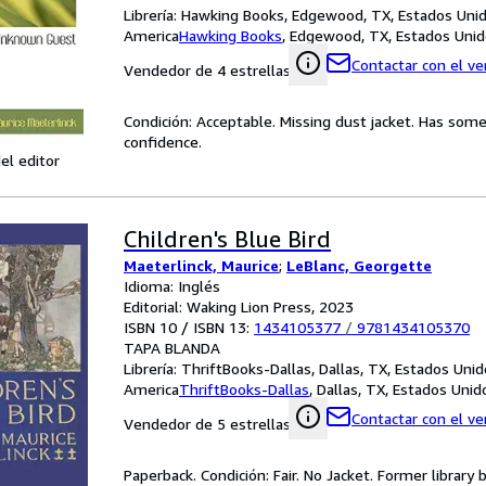
Librería:
Hawking Books, Edgewood, TX, Estados Uni
America
Hawking Books
,
Edgewood, TX, Estados Unid
Contactar con el v
Vendedor de 4 estrellas
Condición: Acceptable. Missing dust jacket. Has some 
confidence.
el editor
Children's Blue Bird
Maeterlinck, Maurice
;
LeBlanc, Georgette
Idioma: Inglés
Editorial: Waking Lion Press, 2023
ISBN 10 / ISBN 13:
1434105377
/
9781434105370
TAPA BLANDA
Librería:
ThriftBooks-Dallas, Dallas, TX, Estados Uni
America
ThriftBooks-Dallas
,
Dallas, TX, Estados Uni
Contactar con el v
Vendedor de 5 estrellas
Paperback. Condición: Fair. No Jacket. Former library