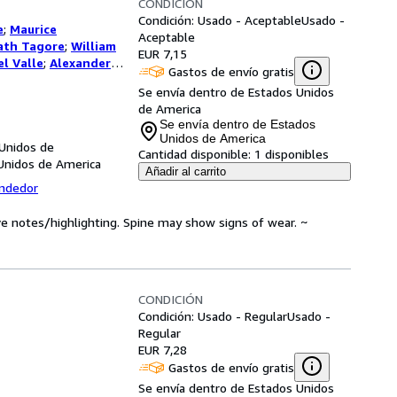
CONDICIÓN
Condición: Usado - Aceptable
Usado -
e
;
Maurice
Aceptable
ath Tagore
;
William
EUR 7,15
l Valle
;
Alexander
Gastos de envío gratis
Se envía dentro de Estados Unidos
de America
Se envía dentro de Estados
Unidos de America
 Unidos de
Cantidad disponible:
1 disponibles
Unidos de America
Añadir al carrito
endedor
ve notes/highlighting. Spine may show signs of wear. ~
CONDICIÓN
Condición: Usado - Regular
Usado -
Regular
EUR 7,28
Gastos de envío gratis
Se envía dentro de Estados Unidos