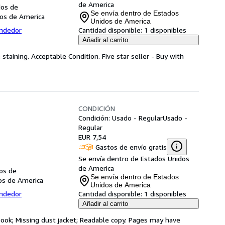
de America
dos de
Se envía dentro de Estados
os de America
Unidos de America
endedor
Cantidad disponible:
1 disponibles
Añadir al carrito
staining. Acceptable Condition. Five star seller - Buy with
CONDICIÓN
Condición: Usado - Regular
Usado -
Regular
EUR 7,54
Gastos de envío gratis
Se envía dentro de Estados Unidos
de America
dos de
Se envía dentro de Estados
dos de America
Unidos de America
endedor
Cantidad disponible:
1 disponibles
Añadir al carrito
 book; Missing dust jacket; Readable copy. Pages may have