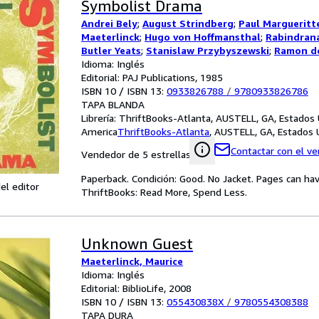
Symbolist Drama
Andrei Bely
;
August Strindberg
;
Paul Margueritt
Maeterlinck
;
Hugo von Hoffmansthal
;
Rabindran
Butler Yeats
;
Stanislaw Przybyszewski
;
Ramon de
Blok
Idioma: Inglés
Editorial: PAJ Publications, 1985
ISBN 10 / ISBN 13:
0933826788
/
9780933826786
TAPA BLANDA
Librería:
ThriftBooks-Atlanta, AUSTELL, GA, Estados
America
ThriftBooks-Atlanta
,
AUSTELL, GA, Estados 
Contactar con el v
Vendedor de 5 estrellas
Paperback. Condición: Good. No Jacket. Pages can ha
el editor
ThriftBooks: Read More, Spend Less.
Unknown Guest
Maeterlinck, Maurice
Idioma: Inglés
Editorial: BiblioLife, 2008
ISBN 10 / ISBN 13:
055430838X
/
9780554308388
TAPA DURA