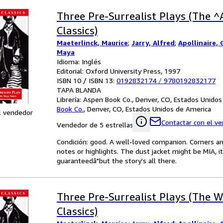
Three Pre-Surrealist Plays (The ^
Classics)
Maeterlinck, Maurice
;
Jarry, Alfred
;
Apollinaire, 
Maya
Idioma: Inglés
Editorial: Oxford University Press, 1997
ISBN 10 / ISBN 13:
0192832174
/
9780192832177
TAPA BLANDA
Librería:
Aspen Book Co., Denver, CO, Estados Unidos
Book Co.
,
Denver, CO, Estados Unidos de America
l vendedor
Contactar con el v
Vendedor de 5 estrellas
Condición: good. A well-loved companion. Corners an
notes or highlights. The dust jacket might be MIA, i
guaranteedâ"but the story's all there.
Three Pre-Surrealist Plays (The W
Classics)