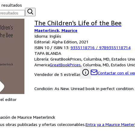
s resultados
The Children's Life of the Bee
Maeterlinck, Maurice
Idioma: Inglés
Editorial: Alpha Edition, 2021
ISBN 10 / ISBN 13:
9355118716
/
9789355118714
TAPA BLANDA
Librería:
GreatBookPrices, Columbia, MD, Estados Uni
America
GreatBookPrices
,
Columbia, MD, Estados Uni
Contactar con el v
Vendedor de 5 estrellas
Condición: As New. Unread book in perfect condition.
el editor
ación de Maurice Maeterlinck
us obras publicadas y ofertas coleccionables.
Entra ya a Maurice Maeter