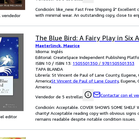
Condición: like_new. Fast Free Shipping â" Excellent
with minimal wear. An outstanding copy, close to enj
l vendedor
The Blue Bird: A Fairy Play in Six 
Maeterlinck, Maurice
Idioma: Inglés
Editorial: CreateSpace Independent Publishing Platf
ISBN 10 / ISBN 13:
1505501350
/
9781505501353
TAPA BLANDA
Librería:
St Vincent de Paul of Lane County, Eugene,
America
St Vincent de Paul of Lane County
,
Eugene, 
America
Contactar con el v
Vendedor de 5 estrellas
Condición: Acceptable. COVER SHOWS SOME SHELF 
charity! Acceptable reading copy with obvious signs 
el editor
remains readable despite notable condition issues.