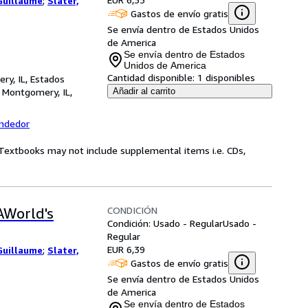
Guillaume
;
Slater,
Gastos de envío gratis
Se envía dentro de Estados Unidos
de America
Se envía dentro de Estados
Unidos de America
Cantidad disponible:
1 disponibles
ry, IL, Estados
,
Montgomery, IL,
Añadir al carrito
endedor
! Textbooks may not include supplemental items i.e. CDs,
CONDICIÓN
AWorld's
Condición: Usado - Regular
Usado -
Regular
EUR 6,39
Guillaume
;
Slater,
Gastos de envío gratis
Se envía dentro de Estados Unidos
de America
Se envía dentro de Estados