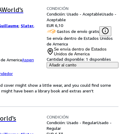
CONDICIÓN
AWorld's
Condición: Usado - Aceptable
Usado -
Aceptable
EUR 6,10
Guillaume
;
Slater,
Gastos de envío gratis
Se envía dentro de Estados Unidos
de America
Se envía dentro de Estados
Unidos de America
Cantidad disponible:
1 disponibles
 de America
Aspen
Añadir al carrito
endedor
d cover might show a little wear, and you could find some
t might have been a library book and extras aren't
CONDICIÓN
orld's
Condición: Usado - Regular
Usado -
Regular
EUR 6,33