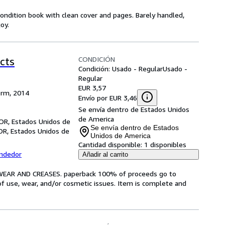
 condition book with clean cover and pages. Barely handled,
oy.
CONDICIÓN
Acts
Condición: Usado - Regular
Usado -
Regular
EUR 3,57
orm, 2014
Envío por EUR 3,46
Se envía dentro de Estados Unidos
de America
 OR, Estados Unidos de
Se envía dentro de Estados
OR, Estados Unidos de
Unidos de America
Cantidad disponible:
1 disponibles
endedor
Añadir al carrito
WEAR AND CREASES. paperback 100% of proceeds go to
of use, wear, and/or cosmetic issues. Item is complete and