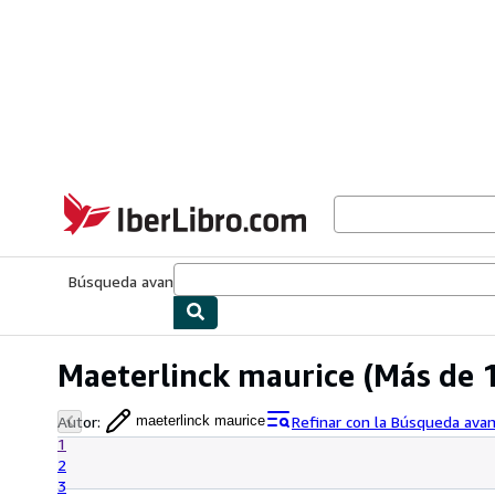
Pasar al contenido principal
IberLibro.com
Búsqueda avanzada
Colecciones
Libros antiguos
Arte y colecc
Maeterlinck maurice
(Más de 1
Autor
:
Refinar con la Búsqueda ava
maeterlinck maurice
1
2
3