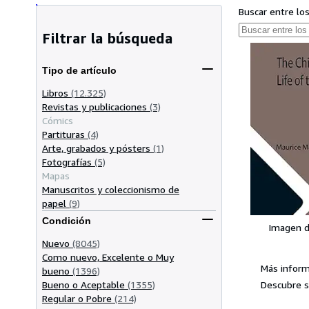
Buscar entre lo
Filtrar la búsqueda
Tipo de artículo
Libros
(12.325)
Revistas y publicaciones
(3)
Cómics
Partituras
(4)
Arte, grabados y pósters
(1)
Fotografías
(5)
Mapas
Manuscritos y coleccionismo de
papel
(9)
Condición
Imagen d
Nuevo
(8045)
Como nuevo, Excelente o Muy
Más inform
bueno
(1396)
Descubre s
Bueno o Aceptable
(1355)
Regular o Pobre
(214)