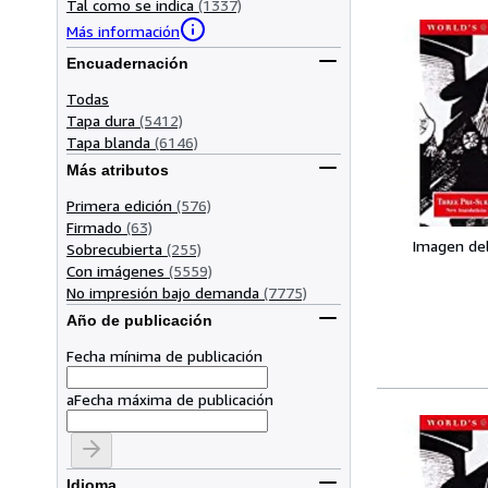
Tal como se indica
(1337)
Más información
Encuadernación
Todas
Tapa dura
(5412)
Tapa blanda
(6146)
Más atributos
Primera edición
(576)
Firmado
(63)
Imagen de
Sobrecubierta
(255)
Con imágenes
(5559)
No impresión bajo demanda
(7775)
Año de publicación
Fecha mínima de publicación
a
Fecha máxima de publicación
Idioma