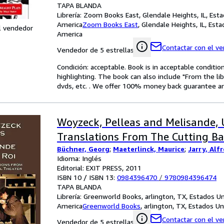
TAPA BLANDA
Librería:
Zoom Books East, Glendale Heights, IL, Est
America
Zoom Books East
,
Glendale Heights, IL, Est
l vendedor
America
Contactar con el v
Vendedor de 5 estrellas
Condición: acceptable. Book is in acceptable conditi
highlighting. The book can also include "From the li
dvds, etc. . We offer 100% money back guarantee an
Woyzeck, Pelleas and Melisande, 
Translations From The Cutting Ba
Büchner, Georg
;
Maeterlinck, Maurice
;
Jarry, Alf
Idioma: Inglés
Editorial: EXIT PRESS, 2011
ISBN 10 / ISBN 13:
0984396470
/
9780984396474
TAPA BLANDA
Librería:
Greenworld Books, arlington, TX, Estados U
America
Greenworld Books
,
arlington, TX, Estados U
Contactar con el v
Vendedor de 5 estrellas