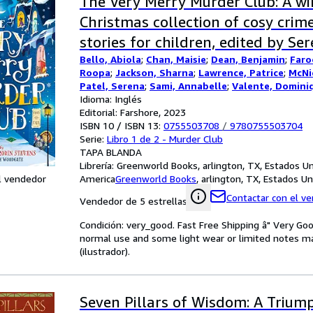
The Very Merry Murder Club: A wi
Christmas collection of cosy cri
stories for children, edited by Se
Bello, Abiola
;
Chan, Maisie
;
Dean, Benjamin
;
Faro
Murder Most Unladylike author, R
Roopa
;
Jackson, Sharna
;
Lawrence, Patrice
;
McNic
Patel, Serena
;
Sami, Annabelle
;
Valente, Domini
Idioma: Inglés
Editorial: Farshore, 2023
ISBN 10 / ISBN 13:
0755503708
/
9780755503704
Serie:
Libro 1 de 2 - Murder Club
TAPA BLANDA
Librería:
Greenworld Books, arlington, TX, Estados U
l vendedor
America
Greenworld Books
,
arlington, TX, Estados U
Contactar con el v
Vendedor de 5 estrellas
Condición: very_good. Fast Free Shipping â" Very Go
normal use and some light wear or limited notes mar
(ilustrador).
Seven Pillars of Wisdom: A Trium