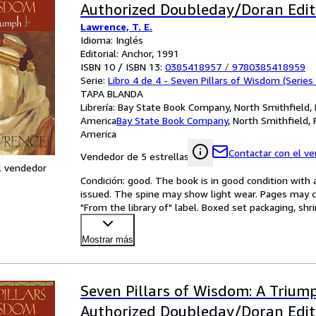
Authorized Doubleday/Doran Edit
Lawrence, T. E.
Idioma: Inglés
Editorial: Anchor, 1991
ISBN 10 / ISBN 13:
0385418957
/
9780385418959
Serie:
Libro 4 de 4 - Seven Pillars of Wisdom (Series
TAPA BLANDA
Librería:
Bay State Book Company, North Smithfield, 
America
Bay State Book Company
,
North Smithfield, 
America
Contactar con el v
Vendedor de 5 estrellas
l vendedor
Condición: good. The book is in good condition with al
issued. The spine may show light wear. Pages may co
"From the library of" label. Boxed set packaging, sh
Mostrar más
Seven Pillars of Wisdom: A Trium
Authorized Doubleday/Doran Edit