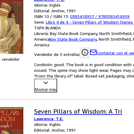
Idioma: Inglés
Editorial: Anchor, 1991
ISBN 10 / ISBN 13:
0385418957
/
9780385418959
Serie:
Libro 4 de 4 - Seven Pillars of Wisdom (Series
TAPA BLANDA
Librería:
Bay State Book Company, North Smithfield, 
America
Bay State Book Company
,
North Smithfield, 
America
Contactar con el v
Vendedor de 5 estrellas
l vendedor
Condición: good. The book is in good condition with al
issued. The spine may show light wear. Pages may co
"From the library of" label. Boxed set packaging, sh
Mostrar más
Seven Pillars of Wisdom: A Tri
Lawrence, T.E.
Idioma: Inglés
Editorial: Anchor, 1991