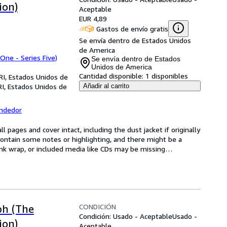
ion)
Aceptable
EUR 4,89
Gastos de envío gratis
Se envía dentro de Estados Unidos
de America
 One - Series Five)
Se envía dentro de Estados
Unidos de America
Cantidad disponible:
1 disponibles
RI, Estados Unidos de
RI, Estados Unidos de
Añadir al carrito
endedor
l pages and cover intact, including the dust jacket if originally 
ntain some notes or highlighting, and there might be a 
rink wrap, or included media like CDs may be missing
…
CONDICIÓN
ph (The
Condición: Usado - Aceptable
Usado -
ion)
Aceptable