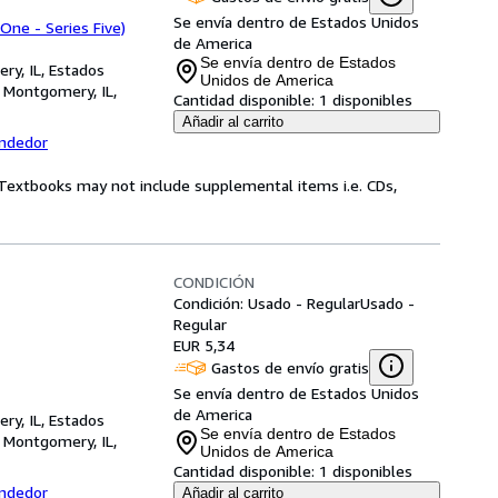
Se envía dentro de Estados Unidos
 One - Series Five)
de America
Se envía dentro de Estados
ry, IL, Estados
Unidos de America
,
Montgomery, IL,
Cantidad disponible:
1 disponibles
Añadir al carrito
endedor
! Textbooks may not include supplemental items i.e. CDs,
CONDICIÓN
Condición: Usado - Regular
Usado -
Regular
EUR 5,34
Gastos de envío gratis
Se envía dentro de Estados Unidos
de America
ry, IL, Estados
Se envía dentro de Estados
,
Montgomery, IL,
Unidos de America
Cantidad disponible:
1 disponibles
endedor
Añadir al carrito