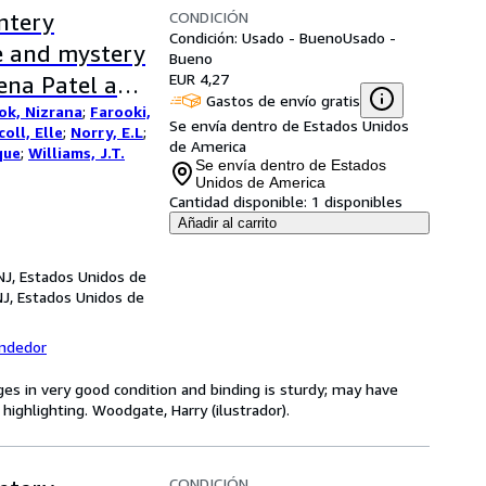
CONDICIÓN
ntery
Condición: Usado - Bueno
Usado -
me and mystery
Bueno
EUR 4,27
rena Patel and
Gastos de envío gratis
ok, Nizrana
;
Farooki,
obin Stevens.
Se envía dentro de Estados Unidos
oll, Elle
;
Norry, E.L
;
de America
que
;
Williams, J.T.
Se envía dentro de Estados
Unidos de America
Cantidad disponible:
1 disponibles
Añadir al carrito
NJ, Estados Unidos de
NJ, Estados Unidos de
endedor
ges in very good condition and binding is sturdy; may have
highlighting. Woodgate, Harry (ilustrador).
CONDICIÓN