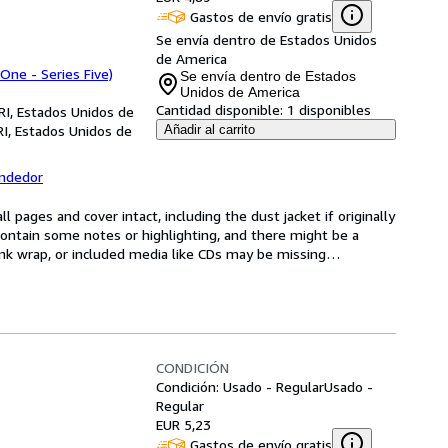
Gastos de envío gratis
Se envía dentro de Estados Unidos
de America
 One - Series Five)
Se envía dentro de Estados
Unidos de America
Cantidad disponible:
1 disponibles
RI, Estados Unidos de
RI, Estados Unidos de
Añadir al carrito
endedor
l pages and cover intact, including the dust jacket if originally 
ntain some notes or highlighting, and there might be a 
rink wrap, or included media like CDs may be missing
…
CONDICIÓN
Condición: Usado - Regular
Usado -
Regular
EUR 5,23
Gastos de envío gratis