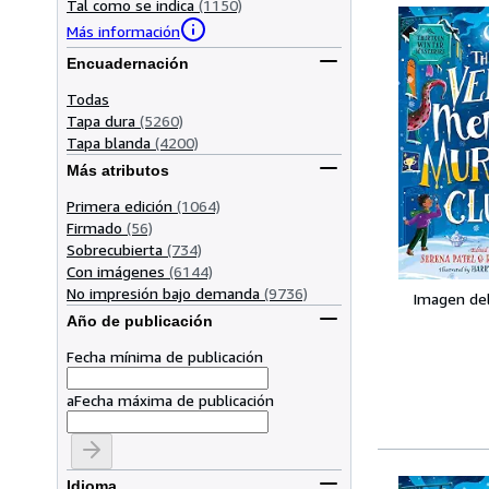
Tal como se indica
(1150)
Más información
Encuadernación
Todas
Tapa dura
(5260)
Tapa blanda
(4200)
Más atributos
Primera edición
(1064)
Firmado
(56)
Sobrecubierta
(734)
Con imágenes
(6144)
No impresión bajo demanda
(9736)
Imagen de
Año de publicación
Fecha mínima de publicación
a
Fecha máxima de publicación
Idioma