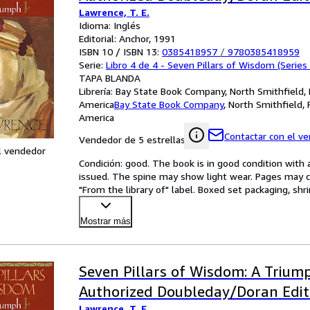
Lawrence, T. E.
Idioma: Inglés
Editorial: Anchor, 1991
ISBN 10 / ISBN 13:
0385418957
/
9780385418959
Serie:
Libro 4 de 4 - Seven Pillars of Wisdom (Series
TAPA BLANDA
Librería:
Bay State Book Company, North Smithfield, 
America
Bay State Book Company
,
North Smithfield, 
America
Contactar con el v
Vendedor de 5 estrellas
l vendedor
Condición: good. The book is in good condition with al
issued. The spine may show light wear. Pages may co
"From the library of" label. Boxed set packaging, sh
Mostrar más
Seven Pillars of Wisdom: A Trium
Authorized Doubleday/Doran Edit
Lawrence, T. E.