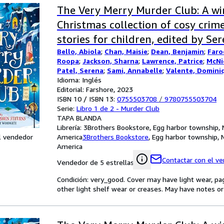
The Very Merry Murder Club: A wi
Christmas collection of cosy cri
stories for children, edited by Se
Bello, Abiola
;
Chan, Maisie
;
Dean, Benjamin
;
Faro
Murder Most Unladylike author, R
Roopa
;
Jackson, Sharna
;
Lawrence, Patrice
;
McNic
Patel, Serena
;
Sami, Annabelle
;
Valente, Domini
Idioma: Inglés
Editorial: Farshore, 2023
ISBN 10 / ISBN 13:
0755503708
/
9780755503704
Serie:
Libro 1 de 2 - Murder Club
TAPA BLANDA
Librería:
3Brothers Bookstore, Egg harbor township, 
l vendedor
America
3Brothers Bookstore
,
Egg harbor township, 
America
Contactar con el v
Vendedor de 5 estrellas
Condición: very_good. Cover may have light wear, pa
other light shelf wear or creases. May have notes or 