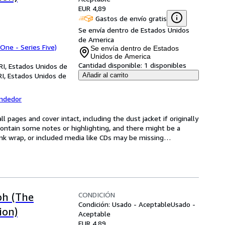
EUR 4,89
Gastos de envío gratis
Se envía dentro de Estados Unidos
de America
 One - Series Five)
Se envía dentro de Estados
Unidos de America
Cantidad disponible:
1 disponibles
RI, Estados Unidos de
RI, Estados Unidos de
Añadir al carrito
endedor
l pages and cover intact, including the dust jacket if originally 
ntain some notes or highlighting, and there might be a 
rink wrap, or included media like CDs may be missing
…
CONDICIÓN
ph (The
Condición: Usado - Aceptable
Usado -
ion)
Aceptable
EUR 4,89