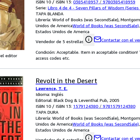
ISBN 10 / ISBN 13:
0385418957
/
9780385418959
Serie:
Libro 4 de 4 - Seven Pillars of Wisdom (Series
TAPA BLANDA
Librería:
World of Books (was SecondSale), Montgome
Unidos de America
World of Books (was SecondSale)
Estados Unidos de America
Contactar con el v
Vendedor de 5 estrellas
Condición: Acceptable. Item in acceptable condition
el editor
access codes etc.
Revolt in the Desert
Lawrence, T. E.
Idioma: Inglés
Editorial: Black Dog & Leventhal Pub, 2005
ISBN 10 / ISBN 13:
1579124380
/
9781579124380
TAPA DURA
Librería:
World of Books (was SecondSale), Montgome
Unidos de America
World of Books (was SecondSale)
Estados Unidos de America
Contactar con el v
Vendedor de 5 estrellas