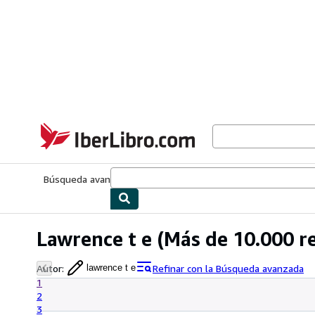
Pasar al contenido principal
IberLibro.com
Búsqueda avanzada
Colecciones
Libros antiguos
Arte y colecc
Lawrence t e
(Más de 10.000 r
Autor
:
Refinar con la Búsqueda avanzada
lawrence t e
1
2
3