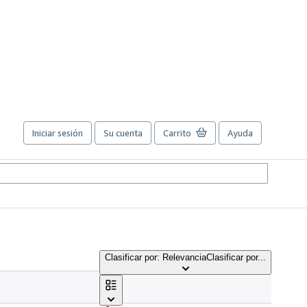
Iniciar sesión
Su cuenta
Carrito
Ayuda
Clasificar por: Relevancia
Clasificar por...