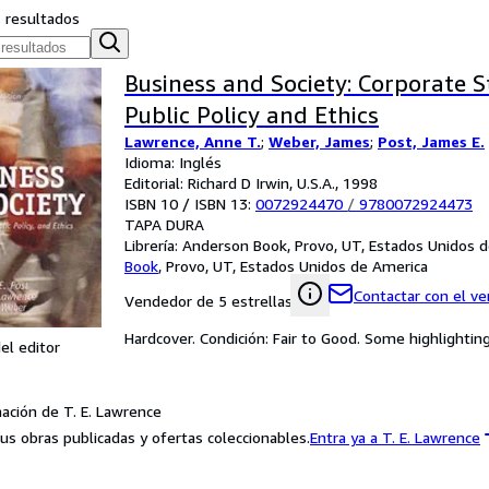
s resultados
Business and Society: Corporate S
Public Policy and Ethics
Lawrence, Anne T.
;
Weber, James
;
Post, James E.
Idioma: Inglés
Editorial: Richard D Irwin, U.S.A., 1998
ISBN 10 / ISBN 13:
0072924470
/
9780072924473
TAPA DURA
Librería:
Anderson Book, Provo, UT, Estados Unidos 
Book
,
Provo, UT, Estados Unidos de America
Contactar con el v
Vendedor de 5 estrellas
Hardcover. Condición: Fair to Good. Some highlighting
el editor
ación de T. E. Lawrence
us obras publicadas y ofertas coleccionables.
Entra ya a T. E. Lawrence