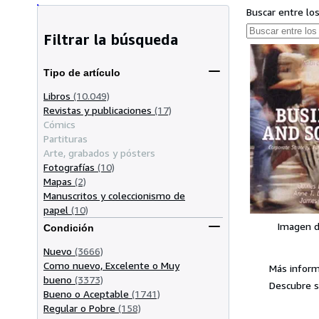
Buscar entre lo
Filtrar la búsqueda
Tipo de artículo
Libros
(10.049)
Revistas y publicaciones
(17)
Cómics
Partituras
Arte, grabados y pósters
Fotografías
(10)
Mapas
(2)
Manuscritos y coleccionismo de
papel
(10)
Imagen d
Condición
Nuevo
(3666)
Como nuevo, Excelente o Muy
Más inform
bueno
(3373)
Descubre s
Bueno o Aceptable
(1741)
Regular o Pobre
(158)