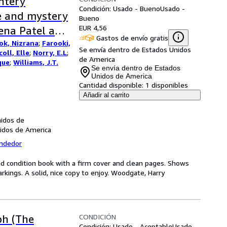
ntery
Condición: Usado - Bueno
Usado -
me and mystery
Bueno
EUR 4,56
rena Patel and
Gastos de envío gratis
ok, Nizrana
;
Farooki,
obin Stevens.
Se envía dentro de Estados Unidos
oll, Elle
;
Norry, E.L
;
de America
que
;
Williams, J.T.
Se envía dentro de Estados
Unidos de America
Cantidad disponible:
1 disponibles
Añadir al carrito
nidos de
nidos de America
endedor
od condition book with a firm cover and clean pages. Shows
kings. A solid, nice copy to enjoy. Woodgate, Harry
CONDICIÓN
ph (The
Condición: Usado - Aceptable
Usado -