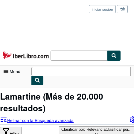
Iniciar sesión
Pasar al contenido principal
IberLibro.com
Menú
Mi cuenta
Lamartine
(Más de 20.000
Consultar mis pedidos
resultados)
Cerrar sesión
Refinar con la Búsqueda avanzada
Búsqueda avanzada
Clasificar por: Relevancia
Clasificar por...
Filtrar