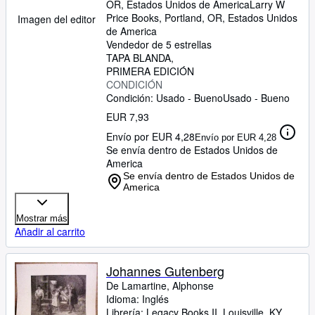
OR, Estados Unidos de America
Larry W
Price Books
,
Portland, OR, Estados Unidos
Imagen del editor
de America
Vendedor de 5 estrellas
TAPA BLANDA
PRIMERA EDICIÓN
CONDICIÓN
Condición: Usado - Bueno
Usado - Bueno
EUR 7,93
Envío por EUR 4,28
Envío por EUR 4,28
Se envía dentro de Estados Unidos de
America
Se envía dentro de Estados Unidos de
America
Mostrar más
Añadir al carrito
Johannes Gutenberg
De Lamartine, Alphonse
Idioma: Inglés
Librería:
Legacy Books II, Louisville, KY,