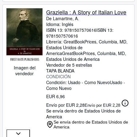
Graziella : A Story of Italian Love
De Lamartine, A.
Idioma: Inglés
ISBN 13:
9781507570616
ISBN 13:
9781507570616
Librería:
GreatBookPrices, Columbia, MD,
Estados Unidos de
America
GreatBookPrices
,
Columbia, MD,
Estados Unidos de America
Vendedor de 5 estrellas
Imagen del
TAPA BLANDA
vendedor
CONDICIÓN
Condición: Usado - Como Nuevo
Usado -
Como Nuevo
EUR 6,96
Envío por EUR 2,28
Envío por EUR 2,28
Se envía dentro de Estados Unidos de
America
Se envía dentro de Estados Unidos de
America