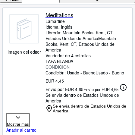
Colecciones
Libros antiguos
Meditations
Lamartine
Arte y coleccionismo
Idioma: Inglés
Vendedores
Librería:
Mountain Books, Kent, CT,
Estados Unidos de America
Mountain
Comenzar a vender
Books
,
Kent, CT, Estados Unidos de
America
Imagen del editor
Ayuda
Vendedor de 4 estrellas
TAPA BLANDA
CERRAR
CONDICIÓN
Condición: Usado - Bueno
Usado - Bueno
EUR 4,45
Envío por EUR 4,65
Envío por EUR 4,65
Se envía dentro de Estados Unidos de
America
Se envía dentro de Estados Unidos de
America
Mostrar más
Añadir al carrito