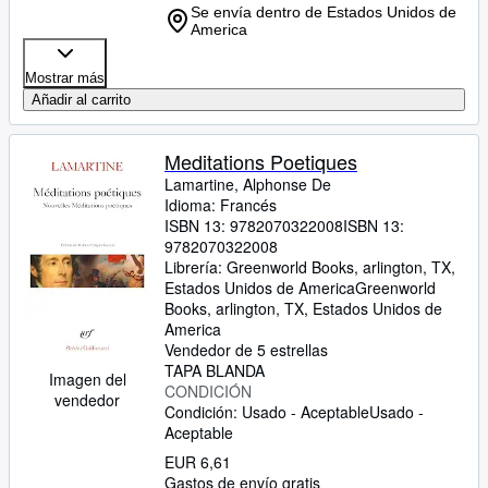
Se envía dentro de Estados Unidos de
America
Mostrar más
Añadir al carrito
Meditations Poetiques
Lamartine, Alphonse De
Idioma: Francés
ISBN 13:
9782070322008
ISBN 13:
9782070322008
Librería:
Greenworld Books, arlington, TX,
Estados Unidos de America
Greenworld
Books
,
arlington, TX, Estados Unidos de
America
Vendedor de 5 estrellas
TAPA BLANDA
Imagen del
CONDICIÓN
vendedor
Condición: Usado - Aceptable
Usado -
Aceptable
EUR 6,61
Gastos de envío gratis