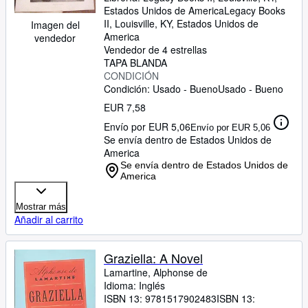
Estados Unidos de America
Legacy Books
II
,
Louisville, KY, Estados Unidos de
Imagen del
America
vendedor
Vendedor de 4 estrellas
TAPA BLANDA
CONDICIÓN
Condición: Usado - Bueno
Usado - Bueno
EUR 7,58
Envío por EUR 5,06
Envío por EUR 5,06
Se envía dentro de Estados Unidos de
America
Se envía dentro de Estados Unidos de
America
Mostrar más
Añadir al carrito
Graziella: A Novel
Lamartine, Alphonse de
Idioma: Inglés
ISBN 13:
9781517902483
ISBN 13: