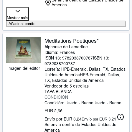
Se envía dentro de Estados Unidos de
America
Mostrar más
Añadir al carrito
Meditations Poetiques*
Alphonse de Lamartine
Idioma: Francés
ISBN 13:
9782038700787
ISBN 13:
9782038700787
Imagen del editor
Librería:
HPB-Emerald, Dallas, TX, Estados
Unidos de America
HPB-Emerald
,
Dallas,
TX, Estados Unidos de America
Vendedor de 5 estrellas
TAPA BLANDA
CONDICIÓN
Condición: Usado - Bueno
Usado - Bueno
EUR 2,66
Envío por EUR 3,24
Envío por EUR 3,24
Se envía dentro de Estados Unidos de
America