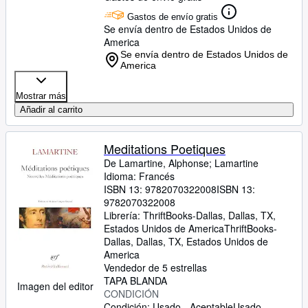
Gastos de envío gratis
Se envía dentro de Estados Unidos de
America
Se envía dentro de Estados Unidos de
America
Mostrar más
Añadir al carrito
Meditations Poetiques
De Lamartine, Alphonse
;
Lamartine
Idioma: Francés
ISBN 13:
9782070322008
ISBN 13:
9782070322008
Librería:
ThriftBooks-Dallas, Dallas, TX,
Estados Unidos de America
ThriftBooks-
Dallas
,
Dallas, TX, Estados Unidos de
America
Vendedor de 5 estrellas
TAPA BLANDA
Imagen del editor
CONDICIÓN
Condición: Usado - Aceptable
Usado -