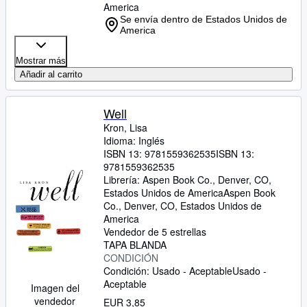
America
Se envía dentro de Estados Unidos de
America
Mostrar más
Añadir al carrito
Well
Kron, Lisa
Idioma: Inglés
ISBN 13:
9781559362535
ISBN 13:
9781559362535
Librería:
Aspen Book Co., Denver, CO,
Estados Unidos de America
Aspen Book
Co.
,
Denver, CO, Estados Unidos de
America
Vendedor de 5 estrellas
TAPA BLANDA
CONDICIÓN
Condición: Usado - Aceptable
Usado -
Aceptable
Imagen del
vendedor
EUR 3,85