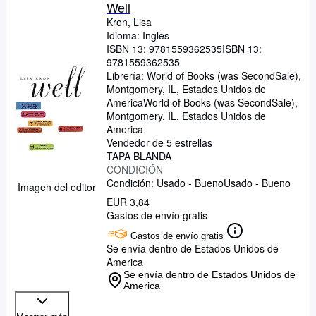
Colecciones
Well
Kron, Lisa
Libros antiguos
Idioma: Inglés
ISBN 13:
9781559362535
ISBN 13:
Arte y coleccionismo
9781559362535
Vendedores
Librería:
World of Books (was SecondSale),
Montgomery, IL, Estados Unidos de
Comenzar a vender
America
World of Books (was SecondSale)
,
Montgomery, IL, Estados Unidos de
Ayuda
America
Vendedor de 5 estrellas
CERRAR
TAPA BLANDA
CONDICIÓN
Condición: Usado - Bueno
Usado - Bueno
Imagen del editor
EUR 3,84
Gastos de envío gratis
Gastos de envío gratis
Se envía dentro de Estados Unidos de
America
Se envía dentro de Estados Unidos de
America