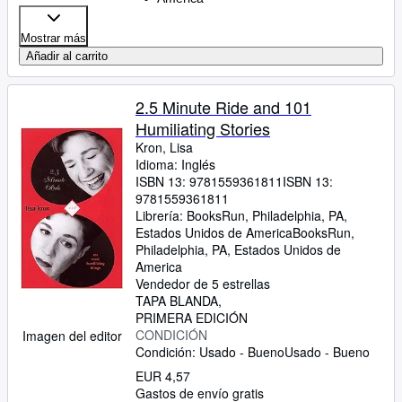
Mostrar más
Añadir al carrito
2.5 Minute Ride and 101
Humiliating Stories
Kron, Lisa
Idioma: Inglés
ISBN 13:
9781559361811
ISBN 13:
9781559361811
Librería:
BooksRun, Philadelphia, PA,
Estados Unidos de America
BooksRun
,
Philadelphia, PA, Estados Unidos de
America
Vendedor de 5 estrellas
TAPA BLANDA
PRIMERA EDICIÓN
CONDICIÓN
Imagen del editor
Condición: Usado - Bueno
Usado - Bueno
EUR 4,57
Gastos de envío gratis