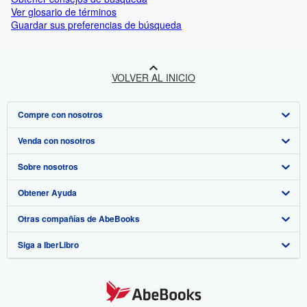
Ver glosario de términos
Guardar sus preferencias de búsqueda
VOLVER AL INICIO
Compre con nosotros
Venda con nosotros
Búsqueda avanzada
Sobre nosotros
Colecciones
Comenzar a vender
Obtener Ayuda
Mi cuenta
Únase a nuestro programa de afiliados
Sobre IberLibro
Otras compañías de AbeBooks
Mis pedidos
Recomiende un vendedor
Medios
Preguntas frecuentes y guías
Siga a IberLibro
Ver carrito
Empleo
Atención al Cliente
AbeBooks.com
Política de Privacidad
AbeBooks.co.uk
Preferencias de cookies
AbeBooks.de