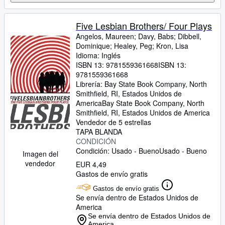
Five Lesbian Brothers/ Four Plays
Angelos, Maureen
;
Davy, Babs
;
Dibbell,
Dominique
;
Healey, Peg
;
Kron, Lisa
Idioma: Inglés
ISBN 13:
9781559361668
ISBN 13:
9781559361668
Librería:
Bay State Book Company, North
Smithfield, RI, Estados Unidos de
America
Bay State Book Company
,
North
Smithfield, RI, Estados Unidos de America
Vendedor de 5 estrellas
TAPA BLANDA
CONDICIÓN
Condición: Usado - Bueno
Usado - Bueno
Imagen del
vendedor
EUR 4,49
Gastos de envío gratis
Gastos de envío gratis
Se envía dentro de Estados Unidos de
America
Se envía dentro de Estados Unidos de
America