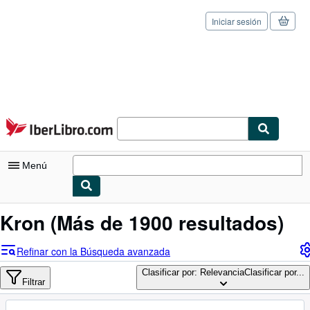
Iniciar sesión
Pasar al contenido principal
IberLibro.com
Menú
Mi cuenta
Kron
(Más de 1900 resultados)
Consultar mis pedidos
Refinar con la Búsqueda avanzada
Cerrar sesión
Clasificar por: Relevancia
Clasificar por...
Filtrar
Búsqueda avanzada