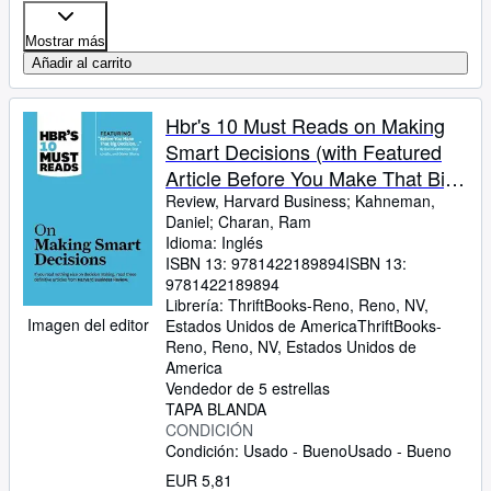
Mostrar más
Añadir al carrito
Hbr's 10 Must Reads on Making
Smart Decisions (with Featured
Article Before You Make That Big
Decision. by Daniel Kahneman,
Review, Harvard Business
;
Kahneman,
Daniel
;
Charan, Ram
Dan Lovallo, and Olivier
Idioma: Inglés
ISBN 13:
9781422189894
ISBN 13:
9781422189894
Librería:
ThriftBooks-Reno, Reno, NV,
Imagen del editor
Estados Unidos de America
ThriftBooks-
Reno
,
Reno, NV, Estados Unidos de
America
Vendedor de 5 estrellas
TAPA BLANDA
CONDICIÓN
Condición: Usado - Bueno
Usado - Bueno
EUR 5,81