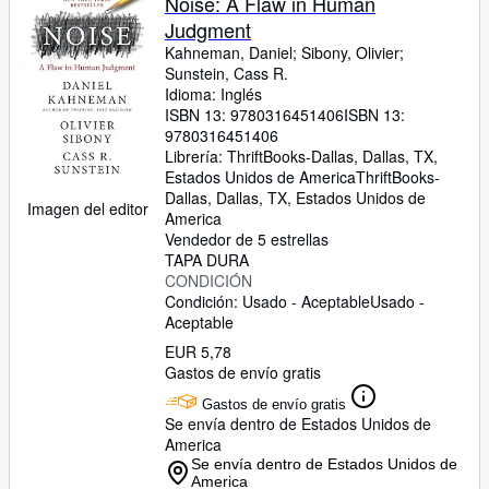
Noise: A Flaw in Human
Judgment
Kahneman, Daniel
;
Sibony, Olivier
;
Sunstein, Cass R.
Idioma: Inglés
ISBN 13:
9780316451406
ISBN 13:
9780316451406
Librería:
ThriftBooks-Dallas, Dallas, TX,
Estados Unidos de America
ThriftBooks-
Dallas
,
Dallas, TX, Estados Unidos de
Imagen del editor
America
Vendedor de 5 estrellas
TAPA DURA
CONDICIÓN
Condición: Usado - Aceptable
Usado -
Aceptable
EUR 5,78
Gastos de envío gratis
Gastos de envío gratis
Se envía dentro de Estados Unidos de
America
Se envía dentro de Estados Unidos de
America