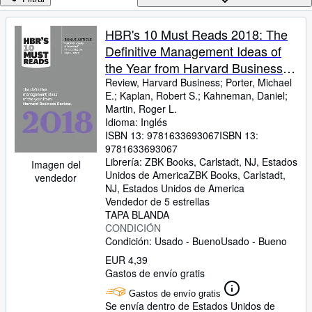
Colecciones
Libros antiguos
HBR's 10 Must Reads 2018: The
Definitive Management Ideas of
Arte y coleccionismo
the Year from Harvard Business
Vendedores
Review
Review, Harvard Business
;
Porter, Michael
E.
;
Kaplan, Robert S.
;
Kahneman, Daniel
;
Comenzar a vender
Martin, Roger L.
Idioma: Inglés
Ayuda
ISBN 13:
9781633693067
ISBN 13:
CERRAR
9781633693067
Librería:
ZBK Books, Carlstadt, NJ, Estados
Imagen del
Unidos de America
ZBK Books
,
Carlstadt,
vendedor
NJ, Estados Unidos de America
Vendedor de 5 estrellas
TAPA BLANDA
CONDICIÓN
Condición: Usado - Bueno
Usado - Bueno
EUR 4,39
Gastos de envío gratis
Gastos de envío gratis
Se envía dentro de Estados Unidos de