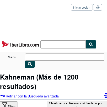
Iniciar sesión
Pasar al contenido principal
IberLibro.com
Menú
Mi cuenta
Kahneman
(Más de 1200
Consultar mis pedidos
resultados)
Cerrar sesión
Refinar con la Búsqueda avanzada
Búsqueda avanzada
Clasificar por: Relevancia
Clasificar por...
Filtrar