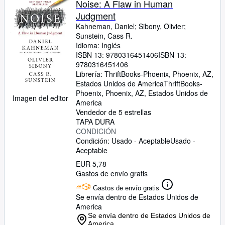
Noise: A Flaw in Human
Judgment
Kahneman, Daniel
;
Sibony, Olivier
;
Sunstein, Cass R.
Idioma: Inglés
ISBN 13:
9780316451406
ISBN 13:
9780316451406
Librería:
ThriftBooks-Phoenix, Phoenix, AZ,
Estados Unidos de America
ThriftBooks-
Phoenix
,
Phoenix, AZ, Estados Unidos de
Imagen del editor
America
Vendedor de 5 estrellas
TAPA DURA
CONDICIÓN
Condición: Usado - Aceptable
Usado -
Aceptable
EUR 5,78
Gastos de envío gratis
Gastos de envío gratis
Se envía dentro de Estados Unidos de
America
Se envía dentro de Estados Unidos de
America