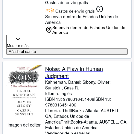
Gastos de envío gratis
Gastos de envío gratis
Se envía dentro de Estados Unidos de
America
Se envía dentro de Estados Unidos de
America
Mostrar más
Añadir al carrito
Noise: A Flaw in Human
Judgment
Kahneman, Daniel
;
Sibony, Olivier
;
Sunstein, Cass R.
Idioma: Inglés
ISBN 13:
9780316451406
ISBN 13:
9780316451406
Librería:
ThriftBooks-Atlanta, AUSTELL,
GA, Estados Unidos de
America
ThriftBooks-Atlanta
,
AUSTELL, GA,
Imagen del editor
Estados Unidos de America
Vendedor de 5 estrellas