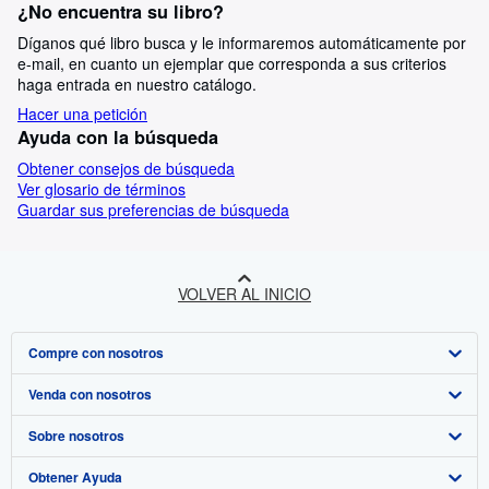
¿No encuentra su libro?
Díganos qué libro busca y le informaremos automáticamente por
e-mail, en cuanto un ejemplar que corresponda a sus criterios
haga entrada en nuestro catálogo.
Hacer una petición
Ayuda con la búsqueda
Obtener consejos de búsqueda
Ver glosario de términos
Guardar sus preferencias de búsqueda
VOLVER AL INICIO
Compre con nosotros
Venda con nosotros
Búsqueda avanzada
Sobre nosotros
Colecciones
Comenzar a vender
Obtener Ayuda
Mi cuenta
Únase a nuestro programa de afiliados
Sobre IberLibro