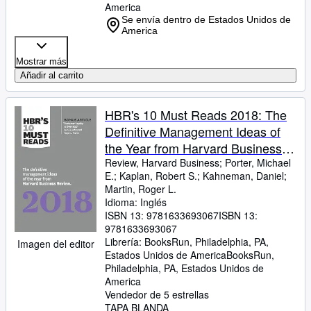
America
Se envía dentro de Estados Unidos de
America
Mostrar más
Añadir al carrito
HBR's 10 Must Reads 2018: The
Definitive Management Ideas of
the Year from Harvard Business
Review (with bonus article
Review, Harvard Business
;
Porter, Michael
E.
;
Kaplan, Robert S.
;
Kahneman, Daniel
;
âCustomer Loyalty Is Overratedâ)
Martin, Roger L.
(HBRâs 10 Must Reads)
Idioma: Inglés
ISBN 13:
9781633693067
ISBN 13:
9781633693067
Librería:
BooksRun, Philadelphia, PA,
Imagen del editor
Estados Unidos de America
BooksRun
,
Philadelphia, PA, Estados Unidos de
America
Vendedor de 5 estrellas
TAPA BLANDA