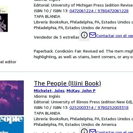
Editorial: University of Michigan Press (edition Revis
ISBN 10 / ISBN 13:
0472061224
/
9780472061228
TAPA BLANDA
Librería:
BooksRun, Philadelphia, PA, Estados Unidos
Philadelphia, PA, Estados Unidos de America
Contactar con el v
Vendedor de 5 estrellas
Paperback. Condición: Fair. Revised ed. The item mi
highlighting, as well as stains, bent corners, or any
el editor
The People (Illini Book)
Michelet, Jules
;
McKay, John P
Idioma: Inglés
Editorial: University of Illinois Press (edition New Ed)
ISBN 10 / ISBN 13:
0252003314
/
9780252003318
TAPA BLANDA
Librería:
BooksRun, Philadelphia, PA, Estados Unidos
Philadelphia, PA, Estados Unidos de America
Contactar con el v