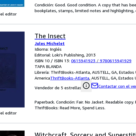
Condición: Good. Good condition. A copy that has be
bookplates, stamps, limited notes and highlighting, o
el editor
The Insect
Jules Michelet
Idioma: Inglés
Editorial: Loki's Publishing, 2013
ISBN 10 / ISBN 13:
0615941923
/
9780615941929
TAPA BLANDA
Librería:
ThriftBooks-Atlanta, AUSTELL, GA, Estados
America
ThriftBooks-Atlanta
,
AUSTELL, GA, Estados 
Contactar con el v
Vendedor de 5 estrellas
Paperback. Condición: Fair. No Jacket. Readable copy
ThriftBooks: Read More, Spend Less.
el editor
Witchcraft, Sorcery and Superstit