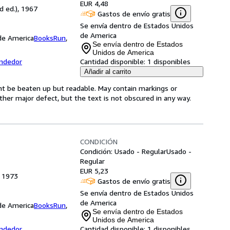
EUR 4,48
ed ed.), 1967
Gastos de envío gratis
Se envía dentro de Estados Unidos
de America
 de America
BooksRun
,
Se envía dentro de Estados
Unidos de America
endedor
Cantidad disponible:
1 disponibles
Añadir al carrito
ght be beaten up but readable. May contain markings or
 other major defect, but the text is not obscured in any way.
CONDICIÓN
Condición: Usado - Regular
Usado -
Regular
EUR 5,23
, 1973
Gastos de envío gratis
Se envía dentro de Estados Unidos
de America
 de America
BooksRun
,
Se envía dentro de Estados
Unidos de America
endedor
Cantidad disponible:
1 disponibles