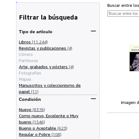
Buscar entre lo
Filtrar la búsqueda
Tipo de artículo
Libros
(11.244)
Revistas y publicaciones
(4)
Cómics
Partituras
Arte, grabados y pósters
(4)
Fotografías
Mapas
Manuscritos y coleccionismo de
papel
(11)
Condición
Imagen d
Nuevo
(8376)
Como nuevo, Excelente o Muy
bueno
(1546)
Bueno o Aceptable
(623)
Regular o Pobre
(108)