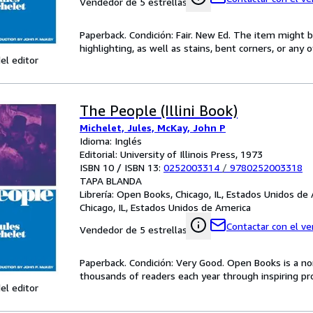
Vendedor de 5 estrellas
Paperback. Condición: Fair. New Ed. The item might 
highlighting, as well as stains, bent corners, or any
el editor
The People (Illini Book)
Michelet, Jules, McKay, John P
Idioma: Inglés
Editorial: University of Illinois Press, 1973
ISBN 10 / ISBN 13:
0252003314
/
9780252003318
TAPA BLANDA
Librería:
Open Books, Chicago, IL, Estados Unidos de
Chicago, IL, Estados Unidos de America
Contactar con el v
Vendedor de 5 estrellas
Paperback. Condición: Very Good. Open Books is a non
thousands of readers each year through inspiring pro
el editor