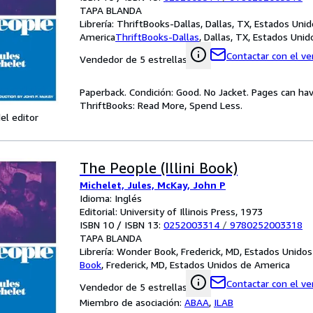
TAPA BLANDA
Librería:
ThriftBooks-Dallas, Dallas, TX, Estados Uni
America
ThriftBooks-Dallas
,
Dallas, TX, Estados Uni
Contactar con el v
Vendedor de 5 estrellas
Paperback. Condición: Good. No Jacket. Pages can ha
ThriftBooks: Read More, Spend Less.
el editor
The People (Illini Book)
Michelet, Jules, McKay, John P
Idioma: Inglés
Editorial: University of Illinois Press, 1973
ISBN 10 / ISBN 13:
0252003314
/
9780252003318
TAPA BLANDA
Librería:
Wonder Book, Frederick, MD, Estados Unido
Book
,
Frederick, MD, Estados Unidos de America
Contactar con el v
Vendedor de 5 estrellas
Miembro de asociación:
ABAA
,
ILAB