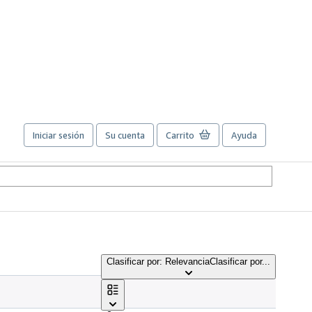
Iniciar sesión
Su cuenta
Carrito
Ayuda
Clasificar por: Relevancia
Clasificar por...