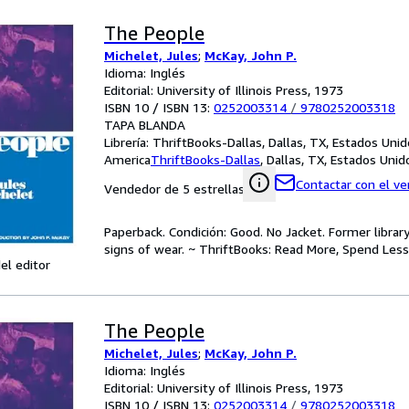
The People
Michelet, Jules
;
McKay, John P.
Idioma: Inglés
Editorial: University of Illinois Press, 1973
ISBN 10 / ISBN 13:
0252003314
/
9780252003318
TAPA BLANDA
Librería:
ThriftBooks-Dallas, Dallas, TX, Estados Uni
America
ThriftBooks-Dallas
,
Dallas, TX, Estados Uni
Contactar con el v
Vendedor de 5 estrellas
Paperback. Condición: Good. No Jacket. Former libra
signs of wear. ~ ThriftBooks: Read More, Spend Less
el editor
The People
Michelet, Jules
;
McKay, John P.
Idioma: Inglés
Editorial: University of Illinois Press, 1973
ISBN 10 / ISBN 13:
0252003314
/
9780252003318