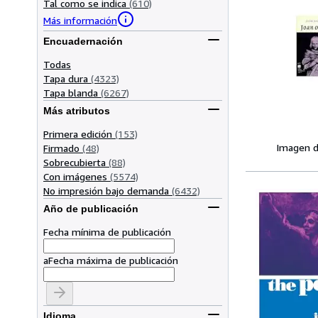
Tal como se indica
(610)
Más información
Encuadernación
Todas
Tapa dura
(4323)
Tapa blanda
(6267)
Más atributos
Primera edición
(153)
Imagen d
Firmado
(48)
Sobrecubierta
(88)
Con imágenes
(5574)
No impresión bajo demanda
(6432)
Año de publicación
Fecha mínima de publicación
a
Fecha máxima de publicación
Idioma