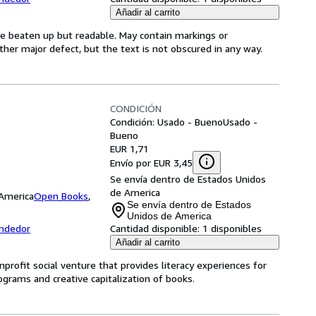
Añadir al carrito
be beaten up but readable. May contain markings or
 other major defect, but the text is not obscured in any way.
CONDICIÓN
Condición: Usado - Bueno
Usado -
Bueno
EUR 1,71
Envío por EUR 3,45
Se envía dentro de Estados Unidos
de America
 America
Open Books
,
Se envía dentro de Estados
Unidos de America
endedor
Cantidad disponible:
1 disponibles
Añadir al carrito
profit social venture that provides literacy experiences for
grams and creative capitalization of books.