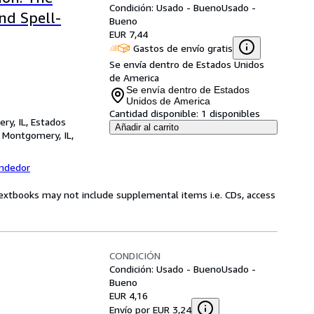
Condición: Usado - Bueno
Usado -
nd Spell-
Bueno
EUR 7,44
Gastos de envío gratis
Se envía dentro de Estados Unidos
de America
Se envía dentro de Estados
Unidos de America
Cantidad disponible:
1 disponibles
ry, IL, Estados
Añadir al carrito
,
Montgomery, IL,
endedor
Textbooks may not include supplemental items i.e. CDs, access
CONDICIÓN
Condición: Usado - Bueno
Usado -
Bueno
EUR 4,16
Envío por EUR 3,24