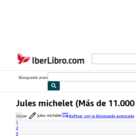
Pasar al contenido principal
IberLibro.com
Búsqueda avanzada
Colecciones
Libros antiguos
Arte y colecc
Jules michelet
(Más de 11.000 
Autor
:
Refinar con la Búsqueda avanzada
jules michelet
1
2
3