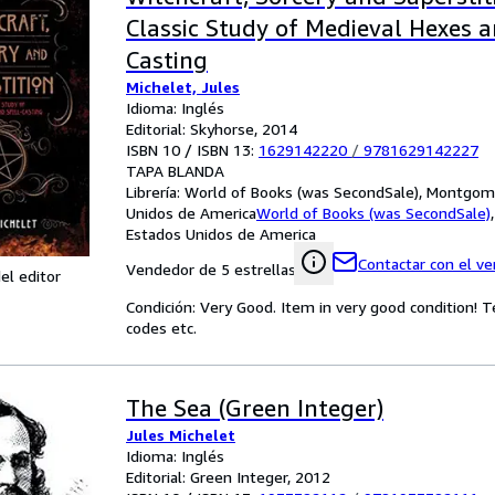
Classic Study of Medieval Hexes a
Casting
Michelet, Jules
Idioma: Inglés
Editorial: Skyhorse, 2014
ISBN 10 / ISBN 13:
1629142220
/
9781629142227
TAPA BLANDA
Librería:
World of Books (was SecondSale), Montgome
Unidos de America
World of Books (was SecondSale)
Estados Unidos de America
Contactar con el v
Vendedor de 5 estrellas
el editor
Condición: Very Good. Item in very good condition! 
codes etc.
The Sea (Green Integer)
Jules Michelet
Idioma: Inglés
Editorial: Green Integer, 2012