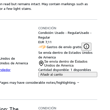
en read but remains intact. May contain markings such as
r a few light stains.
CONDICIÓN
Condición: Usado - Regular
Usado -
Regular
EUR 7,11
Gastos de envío gratis
Se envía dentro de Estados Unidos
de America
 Unidos de
Se envía dentro de Estados
Unidos de America
Unidos de America
endedor
Cantidad disponible:
1 disponibles
Añadir al carrito
. Pages may have considerable notes/highlighting. ~
CONDICIÓN
ion: The