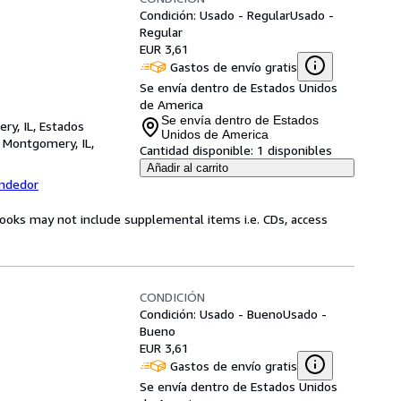
Condición: Usado - Regular
Usado -
Regular
EUR 3,61
Gastos de envío gratis
Se envía dentro de Estados Unidos
de America
Se envía dentro de Estados
ry, IL, Estados
Unidos de America
,
Montgomery, IL,
Cantidad disponible:
1 disponibles
Añadir al carrito
endedor
books may not include supplemental items i.e. CDs, access
CONDICIÓN
Condición: Usado - Bueno
Usado -
Bueno
EUR 3,61
Gastos de envío gratis
Se envía dentro de Estados Unidos