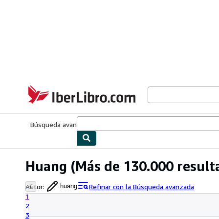
Pasar al contenido principal
IberLibro.com
Búsqueda avanzada
Colecciones
Libros antiguos
Arte y colecc
Huang
(Más de 130.000 result
Autor
:
Refinar con la Búsqueda avanzada
huang
1
2
3