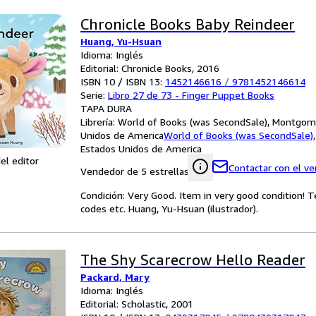
Chronicle Books Baby Reindeer
Huang, Yu-Hsuan
Idioma: Inglés
Editorial: Chronicle Books, 2016
ISBN 10 / ISBN 13:
1452146616
/
9781452146614
Serie:
Libro 27 de 73 - Finger Puppet Books
TAPA DURA
Librería:
World of Books (was SecondSale), Montgome
Unidos de America
World of Books (was SecondSale)
Estados Unidos de America
el editor
Contactar con el v
Vendedor de 5 estrellas
Condición: Very Good. Item in very good condition! 
codes etc. Huang, Yu-Hsuan (ilustrador).
The Shy Scarecrow Hello Reader
Packard, Mary
Idioma: Inglés
Editorial: Scholastic, 2001