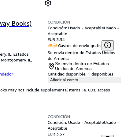
CONDICIÓN
way Books)
Condición: Usado - Aceptable
Usado -
Aceptable
EUR 3,34
Gastos de envío gratis
Se envía dentro de Estados Unidos
ry, IL, Estados
de America
,
Montgomery, IL,
Se envía dentro de Estados
Unidos de America
endedor
Cantidad disponible:
1 disponibles
Añadir al carrito
ooks may not include supplemental items i.e. CDs, access
CONDICIÓN
Condición: Usado - Aceptable
Usado -
Aceptable
EUR 3,37