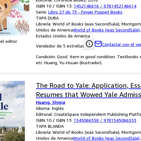
ISBN 10 / ISBN 13:
1452146616
/
9781452146614
Serie:
Libro 27 de 73 - Finger Puppet Books
TAPA DURA
Librería:
World of Books (was SecondSale), Montgome
Unidos de America
World of Books (was SecondSale)
Estados Unidos de America
el editor
Contactar con el v
Vendedor de 5 estrellas
Condición: Good. Item in good condition. Textbooks 
etc. Huang, Yu-Hsuan (ilustrador).
The Road to Yale: Application, Es
Resumes that Wowed Yale Admissi
Huang, Shixia
Idioma: Inglés
Editorial: CreateSpace Independent Publishing Platf
ISBN 10 / ISBN 13:
1545066558
/
9781545066553
TAPA BLANDA
Librería:
World of Books (was SecondSale), Montgome
Unidos de America
World of Books (was SecondSale)