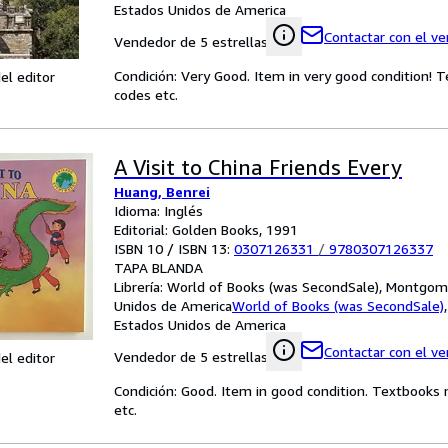
Estados Unidos de America
Contactar con el v
Vendedor de 5 estrellas
Condición: Very Good. Item in very good condition! 
el editor
codes etc.
A Visit to China Friends Every
Huang, Benrei
Idioma: Inglés
Editorial: Golden Books, 1991
ISBN 10 / ISBN 13:
0307126331
/
9780307126337
TAPA BLANDA
Librería:
World of Books (was SecondSale), Montgome
Unidos de America
World of Books (was SecondSale)
Estados Unidos de America
Contactar con el v
Vendedor de 5 estrellas
el editor
Condición: Good. Item in good condition. Textbooks 
etc.