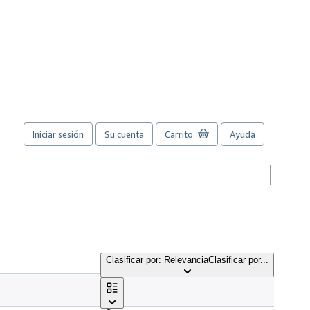
Iniciar sesión
Su cuenta
Carrito
Ayuda
Clasificar por: Relevancia
Clasificar por...