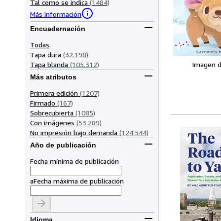
Tal como se indica
(1484)
Más información
Encuadernación
Todas
Tapa dura
(32.198)
Tapa blanda
(105.312)
Imagen d
Más atributos
Primera edición
(1207)
Firmado
(167)
Sobrecubierta
(1085)
Con imágenes
(53.289)
No impresión bajo demanda
(124.544)
Año de publicación
Fecha mínima de publicación
a
Fecha máxima de publicación
Idioma