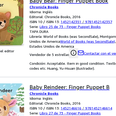
Baby Bear: Finger Puppet Book
Chronicle Books
Idioma: Inglés
Editorial: Chronicle Books, 2016
ISBN 10 / ISBN 13:
1452142351
/
9781452142357
Serie:
Libro 25 de 73 - Finger Puppet Books
TAPA DURA
Librería:
World of Books (was SecondSale), Montgome
Unidos de America
World of Books (was SecondSale)
Estados Unidos de America
el editor
Contactar con el v
Vendedor de 5 estrellas
Condición: Acceptable. Item in good condition. Text
codes etc. Huang, Yu-Hsuan (ilustrador).
Baby Reindeer: Finger Puppet B
Chronicle Books
Idioma: Inglés
Editorial: Chronicle Books, 2016
ISBN 10 / ISBN 13:
1452146616
/
9781452146614
Serie:
Libro 27 de 73 - Finger Puppet Books