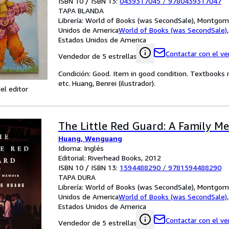
ISBN 10 / ISBN 13:
0439317045
/
9780439317047
TAPA BLANDA
Librería:
World of Books (was SecondSale), Montgome
Unidos de America
World of Books (was SecondSale)
Estados Unidos de America
Contactar con el v
Vendedor de 5 estrellas
Condición: Good. Item in good condition. Textbooks 
etc. Huang, Benrei (ilustrador).
el editor
The Little Red Guard: A Family M
Huang, Wenguang
Idioma: Inglés
Editorial: Riverhead Books, 2012
ISBN 10 / ISBN 13:
1594488290
/
9781594488290
TAPA DURA
Librería:
World of Books (was SecondSale), Montgome
Unidos de America
World of Books (was SecondSale)
Estados Unidos de America
Contactar con el v
Vendedor de 5 estrellas