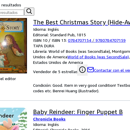
s resultados
The Best Christmas Story (Hide-A
Idioma: Inglés
Editorial: Standard Pub, 1815
ISBN 10 / ISBN 13:
0784707154
/
9780784707159
TAPA DURA
Librería:
World of Books (was SecondSale), Montgome
Unidos de America
World of Books (was SecondSale)
Estados Unidos de America
Contactar con el v
Vendedor de 5 estrellas
el editor
Condición: Good. Item in very good condition! Textb
codes etc. Benrei Huang (ilustrador).
Baby Reindeer: Finger Puppet B
Chronicle Books
Idioma: Inglés
Editorial: Chronicle Books, 2016