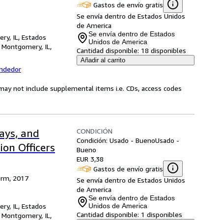
Gastos de envío gratis
Se envía dentro de Estados Unidos
de America
Se envía dentro de Estados
ry, IL, Estados
Unidos de America
,
Montgomery, IL,
Cantidad disponible:
18 disponibles
Añadir al carrito
endedor
may not include supplemental items i.e. CDs, access codes
CONDICIÓN
says, and
Condición: Usado - Bueno
Usado -
on Officers
Bueno
EUR 3,38
Gastos de envío gratis
orm, 2017
Se envía dentro de Estados Unidos
de America
Se envía dentro de Estados
ry, IL, Estados
Unidos de America
Cantidad disponible:
1 disponibles
,
Montgomery, IL,