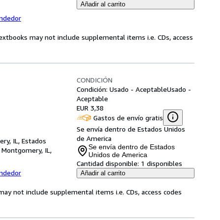
Añadir al carrito
endedor
Textbooks may not include supplemental items i.e. CDs, access
CONDICIÓN
Condición: Usado - Aceptable
Usado -
Aceptable
EUR 3,38
Gastos de envío gratis
Se envía dentro de Estados Unidos
de America
ry, IL, Estados
Se envía dentro de Estados
,
Montgomery, IL,
Unidos de America
Cantidad disponible:
1 disponibles
endedor
Añadir al carrito
may not include supplemental items i.e. CDs, access codes