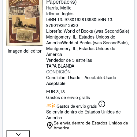
Paperbacks)
Harris, Mollie
Idioma: Inglés
ISBN 13:
9780192813930
ISBN 13:
9780192813930
Librería:
World of Books (was SecondSale),
Montgomery, IL, Estados Unidos de
America
World of Books (was SecondSale)
,
Montgomery, IL, Estados Unidos de
Imagen del editor
America
Vendedor de 5 estrellas
TAPA BLANDA
CONDICIÓN
Condición: Usado - Aceptable
Usado -
Aceptable
EUR 3,13
Gastos de envío gratis
Gastos de envío gratis
Se envía dentro de Estados Unidos de
America
Se envía dentro de Estados Unidos de
America