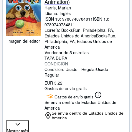
Animation)
Harris, Marian
Idioma: Inglés
ISBN 13:
9780740784811
ISBN 13:
9780740784811
Librería:
BooksRun, Philadelphia, PA,
Estados Unidos de America
BooksRun
,
Imagen del editor
Philadelphia, PA, Estados Unidos de
America
Vendedor de 5 estrellas
TAPA DURA
CONDICIÓN
Condición: Usado - Regular
Usado -
Regular
EUR 3,22
Gastos de envío gratis
Gastos de envío gratis
Se envía dentro de Estados Unidos de
America
Se envía dentro de Estados Unidos de
America
Mostrar más