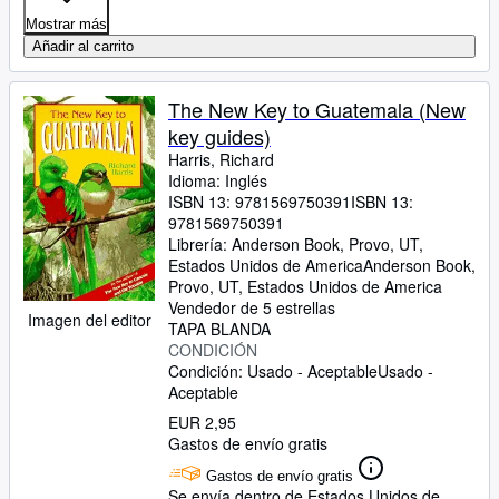
Mostrar más
Añadir al carrito
The New Key to Guatemala (New
key guides)
Harris, Richard
Idioma: Inglés
ISBN 13:
9781569750391
ISBN 13:
9781569750391
Librería:
Anderson Book, Provo, UT,
Estados Unidos de America
Anderson Book
,
Provo, UT, Estados Unidos de America
Vendedor de 5 estrellas
Imagen del editor
TAPA BLANDA
CONDICIÓN
Condición: Usado - Aceptable
Usado -
Aceptable
EUR 2,95
Gastos de envío gratis
Gastos de envío gratis
Se envía dentro de Estados Unidos de