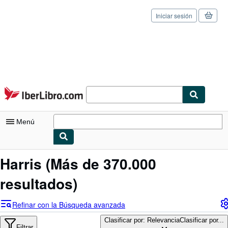
Iniciar sesión
Pasar al contenido principal
IberLibro.com
Menú
Mi cuenta
Harris
(Más de 370.000
Consultar mis pedidos
resultados)
Cerrar sesión
Refinar con la Búsqueda avanzada
Búsqueda avanzada
Clasificar por: Relevancia
Clasificar por...
Filtrar