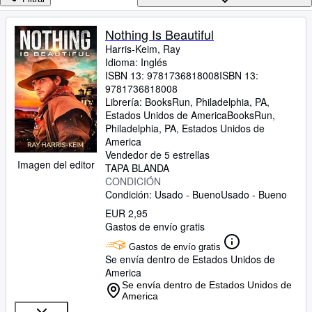
Colecciones
Libros antiguos
Nothing Is Beautiful
Harris-Keim, Ray
Arte y coleccionismo
Idioma: Inglés
Vendedores
ISBN 13:
9781736818008
ISBN 13:
9781736818008
Comenzar a vender
Librería:
BooksRun, Philadelphia, PA,
Estados Unidos de America
BooksRun
,
Ayuda
Philadelphia, PA, Estados Unidos de
America
CERRAR
Vendedor de 5 estrellas
Imagen del editor
TAPA BLANDA
CONDICIÓN
Condición: Usado - Bueno
Usado - Bueno
EUR 2,95
Gastos de envío gratis
Gastos de envío gratis
Se envía dentro de Estados Unidos de
America
Se envía dentro de Estados Unidos de
America