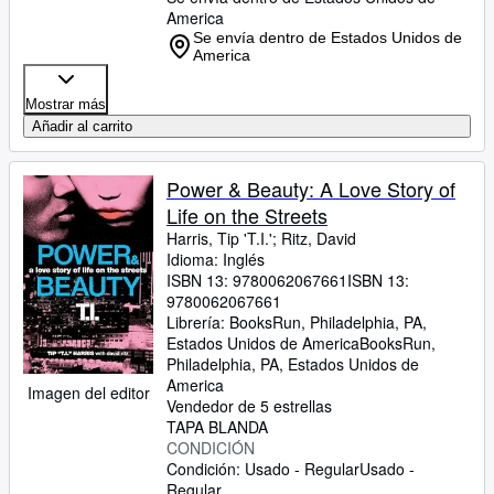
America
Se envía dentro de Estados Unidos de
America
Mostrar más
Añadir al carrito
Power & Beauty: A Love Story of
Life on the Streets
Harris, Tip 'T.I.'
;
Ritz, David
Idioma: Inglés
ISBN 13:
9780062067661
ISBN 13:
9780062067661
Librería:
BooksRun, Philadelphia, PA,
Estados Unidos de America
BooksRun
,
Philadelphia, PA, Estados Unidos de
America
Imagen del editor
Vendedor de 5 estrellas
TAPA BLANDA
CONDICIÓN
Condición: Usado - Regular
Usado -
Regular