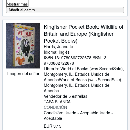
Mostrar más
Añadir al carrito
Kingfisher Pocket Book: Wildlife of
Britain and Europe (Kingfisher
Pocket Books)
Harris, Jeanette
Idioma: Inglés
ISBN 13:
9780862722678
ISBN 13:
9780862722678
Librería:
World of Books (was SecondSale),
Imagen del editor
Montgomery, IL, Estados Unidos de
America
World of Books (was SecondSale)
,
Montgomery, IL, Estados Unidos de
America
Vendedor de 5 estrellas
TAPA BLANDA
CONDICIÓN
Condición: Usado - Aceptable
Usado -
Aceptable
EUR 3,13