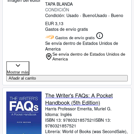
Imagen del editor
TAPA BLANDA
CONDICIÓN
Condición: Usado - Bueno
Usado - Bueno
EUR 3,13
Gastos de envío gratis
Gastos de envío gratis
Se envía dentro de Estados Unidos de
America
Se envía dentro de Estados Unidos de
America
Mostrar más
Añadir al carrito
The Writer's FAQs: A Pocket
Handbook (5th Edition)
Harris Professor Emerita, Muriel G.
Idioma: Inglés
ISBN 13:
9780321857521
ISBN 13:
9780321857521
Librería:
World of Books (was SecondSale),