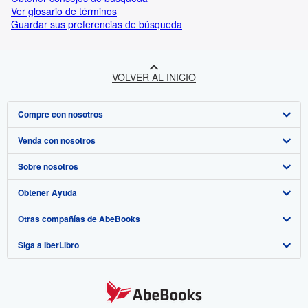
Ver glosario de términos
Guardar sus preferencias de búsqueda
VOLVER AL INICIO
Compre con nosotros
Venda con nosotros
Búsqueda avanzada
Sobre nosotros
Colecciones
Comenzar a vender
Obtener Ayuda
Mi cuenta
Únase a nuestro programa de afiliados
Sobre IberLibro
Otras compañías de AbeBooks
Mis pedidos
Recomiende un vendedor
Medios
Preguntas frecuentes y guías
Siga a IberLibro
Ver carrito
Empleo
Atención al Cliente
AbeBooks.com
Política de Privacidad
AbeBooks.co.uk
Preferencias de cookies
AbeBooks.de