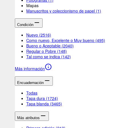
Mapas
Manuscritos y coleccionismo de papel
(1)
Condición
Nuevo
(2516)
Como nuevo, Excelente o Muy bueno
(495)
Bueno o Aceptable
(2040)
Regular o Pobre
(148)
Tal como se indica
(142)
Más información
Encuadernación
Todas
Tapa dura
(1724)
Tapa blanda
(3465)
Más atributos
Primera edición
(212)