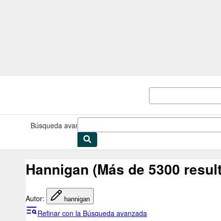
Pasar al contenido principal
IberLibro.com
Búsqueda avanzada
Colecciones
Libros antiguos
Arte y colec
Hannigan
(Más de 5300 resul
Autor
:
hannigan
Refinar con la Búsqueda avanzada