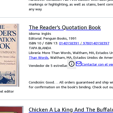
markings or highlighting, as well as stains, bent cor
any way.
The Reader's Quotation Book
Idioma: Inglés
Editorial: Penguin Books, 1991
ISBN 10 / ISBN 13:
0140158391
/
9780140158397
TAPA BLANDA
Librería:
More Than Words, Waltham, MA, Estados Un
Than Words
,
Waltham, MA, Estados Unidos de Amer
Contactar con el v
Vendedor de 5 estrellas
Condición: Good. . . All orders guaranteed and ship w
for confirmation on the book's binding. Check out ou
el editor
Chicken A La King And The Buffal