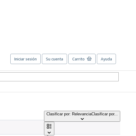
Iniciar sesión
Su cuenta
Carrito
Ayuda
Clasificar por: Relevancia
Clasificar por...