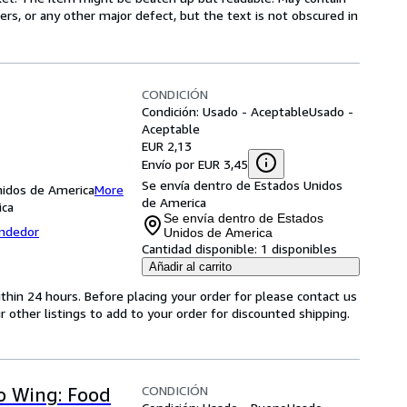
ners, or any other major defect, but the text is not obscured in
CONDICIÓN
Condición: Usado - Aceptable
Usado -
Aceptable
EUR 2,13
Envío por EUR 3,45
Se envía dentro de Estados Unidos
idos de America
More
de America
ica
Se envía dentro de Estados
endedor
Unidos de America
Cantidad disponible:
1 disponibles
Añadir al carrito
ithin 24 hours. Before placing your order for please contact us
r other listings to add to your order for discounted shipping.
CONDICIÓN
o Wing: Food