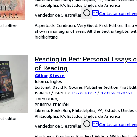
Philadelphia, PA, Estados Unidos de America
Contactar con el v
Vendedor de 5 estrellas
Paperback. Condición: Very Good. First Edition. It's
el editor
show minor signs of wear. All the text is legible, wi
highlighting.
Reading in Bed: Personal Essays o
of Reading
Gilbar, Steven
Idioma: Inglés
Editorial: David R. Godine, Publisher (edition First Edi
ISBN 10 / ISBN 13:
1567920357
/
9781567920352
TAPA DURA
PRIMERA EDICIÓN
Librería:
BooksRun, Philadelphia, PA, Estados Unidos
Philadelphia, PA, Estados Unidos de America
el editor
Contactar con el v
Vendedor de 5 estrellas
Hardcover. Condición: Fair. First Edition. With dust 