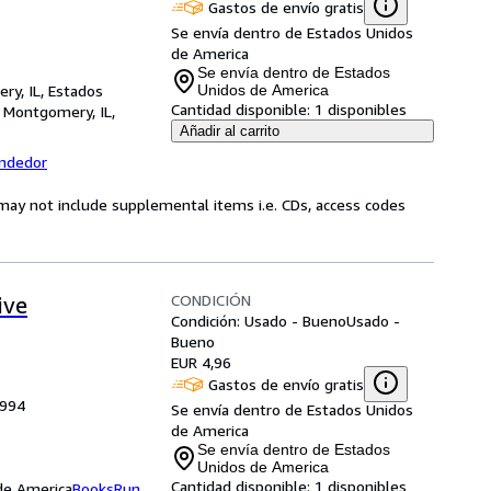
Gastos de envío gratis
Se envía dentro de Estados Unidos
de America
Se envía dentro de Estados
ry, IL, Estados
Unidos de America
Cantidad disponible:
1 disponibles
,
Montgomery, IL,
Añadir al carrito
endedor
may not include supplemental items i.e. CDs, access codes
CONDICIÓN
ive
Condición: Usado - Bueno
Usado -
Bueno
EUR 4,96
Gastos de envío gratis
1994
Se envía dentro de Estados Unidos
de America
Se envía dentro de Estados
Unidos de America
Cantidad disponible:
1 disponibles
 de America
BooksRun
,