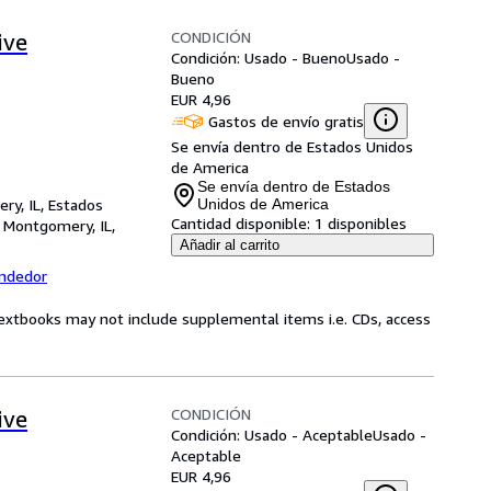
CONDICIÓN
ive
Condición: Usado - Bueno
Usado -
Bueno
EUR 4,96
Gastos de envío gratis
Se envía dentro de Estados Unidos
de America
Se envía dentro de Estados
ry, IL, Estados
Unidos de America
Cantidad disponible:
1 disponibles
,
Montgomery, IL,
Añadir al carrito
endedor
Textbooks may not include supplemental items i.e. CDs, access
CONDICIÓN
ive
Condición: Usado - Aceptable
Usado -
Aceptable
EUR 4,96