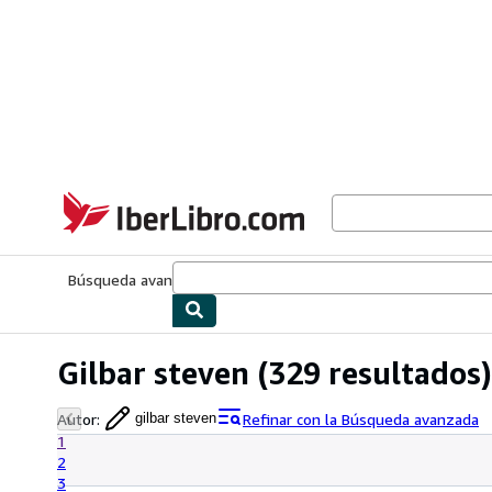
Pasar al contenido principal
IberLibro.com
Búsqueda avanzada
Colecciones
Libros antiguos
Arte y colecc
Gilbar steven
(329 resultados)
Autor
:
Refinar con la Búsqueda avanzada
gilbar steven
1
2
3