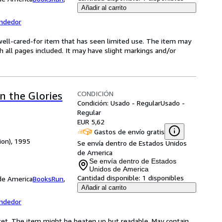
Añadir al carrito
endedor
 a well-cared-for item that has seen limited use. The item may
th all pages included. It may have slight markings and/or
CONDICIÓN
n the Glories
Condición: Usado - Regular
Usado -
Regular
EUR 5,62
Gastos de envío gratis
tion), 1995
Se envía dentro de Estados Unidos
de America
Se envía dentro de Estados
Unidos de America
Cantidad disponible:
1 disponibles
 de America
BooksRun
,
Añadir al carrito
endedor
jacket. The item might be beaten up but readable. May contain