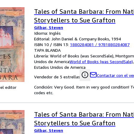
Tales of Santa Barbara: From Nat
Storytellers to Sue Grafton
Gilbar, Steven
Idioma: Inglés
Editorial: John Daniel & Company Books, 1994
ISBN 10 / ISBN 13:
1880284081
/
9781880284087
TAPA BLANDA
Librería:
World of Books (was SecondSale), Montgome
Unidos de America
World of Books (was SecondSale)
Estados Unidos de America
Contactar con el v
Vendedor de 5 estrellas
Condición: Very Good. Item in very good condition! 
el editor
codes etc.
Tales of Santa Barbara: From Nat
Storytellers to Sue Grafton
Gilbar, Steven