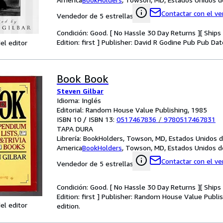
Contactar con el v
Vendedor de 5 estrellas
Condición: Good. [ No Hassle 30 Day Returns ][ Ships D
Edition: first ] Publisher: David R Godine Pub Pub Da
el editor
Book Book
Steven Gilbar
Idioma: Inglés
Editorial: Random House Value Publishing, 1985
ISBN 10 / ISBN 13:
0517467836
/
9780517467831
TAPA DURA
Librería:
BookHolders, Towson, MD, Estados Unidos 
America
BookHolders
,
Towson, MD, Estados Unidos d
Contactar con el v
Vendedor de 5 estrellas
Condición: Good. [ No Hassle 30 Day Returns ][ Ships D
Edition: first ] Publisher: Random House Value Publi
el editor
edition.