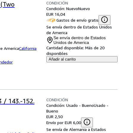
CONDICIÓN
 (Two
Condición: Nuevo
Nuevo
EUR 16,04
Gastos de envío gratis
Se envía dentro de Estados Unidos
de America
Se envía dentro de Estados
Unidos de America
Cantidad disponible:
Más de 20
 de America
California
disponibles
Añadir al carrito
endedor
CONDICIÓN
 / 143.-152.
Condición: Usado - Bueno
Usado -
Bueno
EUR 2,50
Envío por EUR 6,00
Se envía de Alemania a Estados