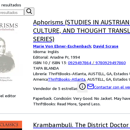
s resultados
Aphorisms (STUDIES IN AUSTRIAN
CULTURE, AND THOUGHT TRANS
SERIES)
Marie Von Ebner-Eschenbach
;
David Scrase
Idioma: Inglés
Editorial: Ariadne Pr, 1994
ISBN 10 / ISBN 13:
0929497864
/
9780929497860
TAPA BLANDA
Librería:
ThriftBooks-Atlanta, AUSTELL, GA, Estados
America
ThriftBooks-Atlanta
,
AUSTELL, GA, Estados 
Contactar con el v
Vendedor de 5 estrellas
el editor
Paperback. Condición: Very Good. No Jacket. May hav
ThriftBooks: Read More, Spend Less.
Krambambuli. The District Doctor