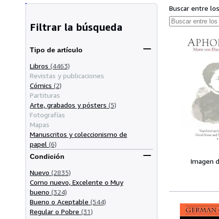
Buscar entre lo
Filtrar la búsqueda
Tipo de artículo
Libros
(4463)
Revistas y publicaciones
Cómics
(2)
Partituras
Arte, grabados y pósters
(5)
Fotografías
Mapas
Manuscritos y coleccionismo de
papel
(6)
Condición
Imagen d
Nuevo
(2835)
Como nuevo, Excelente o Muy
bueno
(324)
Bueno o Aceptable
(544)
Regular o Pobre
(31)