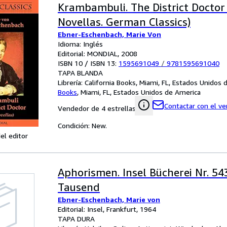
Krambambuli. The District Doctor
Novellas. German Classics)
Ebner-Eschenbach, Marie Von
Idioma: Inglés
Editorial: MONDIAL, 2008
ISBN 10 / ISBN 13:
1595691049
/
9781595691040
TAPA BLANDA
Librería:
California Books, Miami, FL, Estados Unidos
Books
,
Miami, FL, Estados Unidos de America
Contactar con el v
Vendedor de 4 estrellas
Condición: New.
el editor
Aphorismen. Insel Bücherei Nr. 543
Tausend
Ebner-Eschenbach, Marie von
Editorial: Insel, Frankfurt, 1964
TAPA DURA