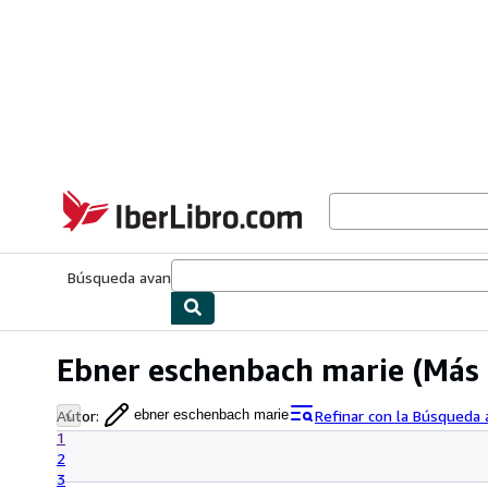
Pasar al contenido principal
IberLibro.com
Búsqueda avanzada
Colecciones
Libros antiguos
Arte y colecc
Ebner eschenbach marie
(Más 
Autor
:
Refinar con la Búsqueda
ebner eschenbach marie
1
2
3