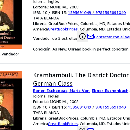
Idioma: Inglés
Editorial: MONDIAL, 2008
ISBN 10 / ISBN 13:
1595691049
/
9781595691040
TAPA BLANDA
Librería:
GreatBookPrices, Columbia, MD, Estados Uni
America
GreatBookPrices
,
Columbia, MD, Estados Uni
Contactar con el v
Vendedor de 5 estrellas
Condición: As New. Unread book in perfect condition.
l vendedor
Krambambuli. The District Doctor 
German Class
Ebner-Eschenbac, Marie Von
;
Ebner-Eschenbach,
Idioma: Inglés
Editorial: MONDIAL, 2008
ISBN 10 / ISBN 13:
1595691049
/
9781595691040
TAPA BLANDA
Librería:
GreatBookPrices, Columbia, MD, Estados Uni
America
GreatBookPrices
,
Columbia, MD, Estados Uni