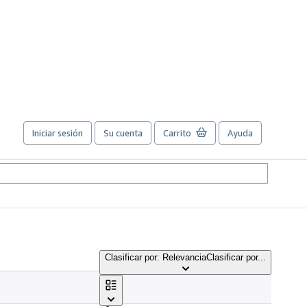
Iniciar sesión
Su cuenta
Carrito
Ayuda
Clasificar por: Relevancia
Clasificar por...