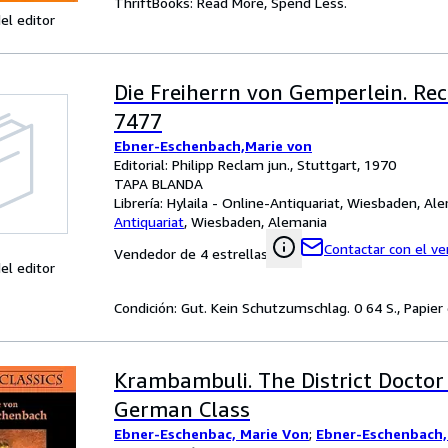
ThriftBooks: Read More, Spend Less.
el editor
Die Freiherrn von Gemperlein. R
7477
Ebner-Eschenbach,Marie von
Editorial: Philipp Reclam jun., Stuttgart, 1970
TAPA BLANDA
Librería:
Hylaila - Online-Antiquariat, Wiesbaden, Al
Antiquariat
,
Wiesbaden, Alemania
Contactar con el v
Vendedor de 4 estrellas
el editor
Condición: Gut. Kein Schutzumschlag. 0 64 S., Papier
Krambambuli. The District Doctor 
German Class
Ebner-Eschenbac, Marie Von
;
Ebner-Eschenbach,