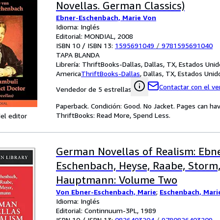
Novellas. German Classics)
Ebner-Eschenbach, Marie Von
Idioma: Inglés
Editorial: MONDIAL, 2008
ISBN 10 / ISBN 13:
1595691049
/
9781595691040
TAPA BLANDA
Librería:
ThriftBooks-Dallas, Dallas, TX, Estados Uni
America
ThriftBooks-Dallas
,
Dallas, TX, Estados Uni
Contactar con el v
Vendedor de 5 estrellas
Paperback. Condición: Good. No Jacket. Pages can ha
ThriftBooks: Read More, Spend Less.
el editor
German Novellas of Realism: Ebn
Eschenbach, Heyse, Raabe, Storm,
Hauptmann: Volume Two
Von Ebner-Eschenbach, Marie
;
Eschenbach, Marie
Idioma: Inglés
Editorial: Continnuum-3PL, 1989
ISBN 10 / ISBN 13:
0826403204
/
9780826403209