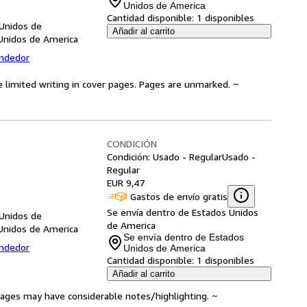
Unidos de America
Cantidad disponible:
1 disponibles
 Unidos de
Añadir al carrito
Unidos de America
endedor
e limited writing in cover pages. Pages are unmarked. ~
CONDICIÓN
Condición: Usado - Regular
Usado -
Regular
EUR 9,47
Gastos de envío gratis
Se envía dentro de Estados Unidos
 Unidos de
de America
Unidos de America
Se envía dentro de Estados
endedor
Unidos de America
Cantidad disponible:
1 disponibles
Añadir al carrito
 Pages may have considerable notes/highlighting. ~