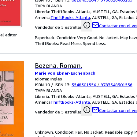
TAPA BLANDA
Librería:
ThriftBooks-Atlanta, AUSTELL, GA, Estados
America
ThriftBooks-Atlanta
,
AUSTELL, GA, Estados 
Contactar con el v
Vendedor de 5 estrellas
el editor
Paperback. Condición: Very Good. No Jacket. May hav
ThriftBooks: Read More, Spend Less.
Bozena. Roman.
Marie von Ebner-Eschenbach
Idioma: Inglés
ISBN 10 / ISBN 13:
354830155X
/
9783548301556
TAPA BLANDA
Librería:
ThriftBooks-Atlanta, AUSTELL, GA, Estados
America
ThriftBooks-Atlanta
,
AUSTELL, GA, Estados 
Contactar con el v
Vendedor de 5 estrellas
Unknown. Condición: Fair. No Jacket. Readable copy.