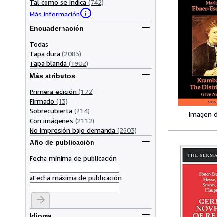
Tal como se indica
(742)
Más información
Encuadernación
Todas
Tapa dura
(2085)
Tapa blanda
(1902)
Más atributos
Primera edición
(172)
Firmado
(13)
Sobrecubierta
(214)
Imagen d
Con imágenes
(2112)
No impresión bajo demanda
(2603)
Año de publicación
Fecha mínima de publicación
a
Fecha máxima de publicación
Idioma