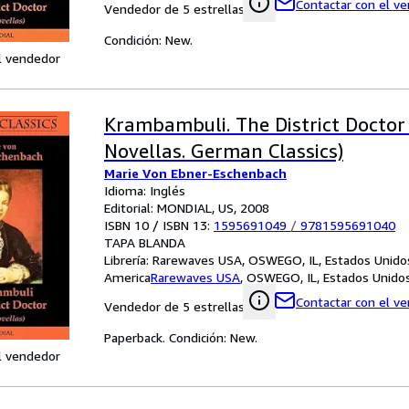
Contactar con el v
Vendedor de 5 estrellas
Condición: New.
l vendedor
Krambambuli. The District Doctor
Novellas. German Classics)
Marie Von Ebner-Eschenbach
Idioma: Inglés
Editorial: MONDIAL, US, 2008
ISBN 10 / ISBN 13:
1595691049
/
9781595691040
TAPA BLANDA
Librería:
Rarewaves USA, OSWEGO, IL, Estados Unido
America
Rarewaves USA
,
OSWEGO, IL, Estados Unido
Contactar con el v
Vendedor de 5 estrellas
Paperback. Condición: New.
l vendedor