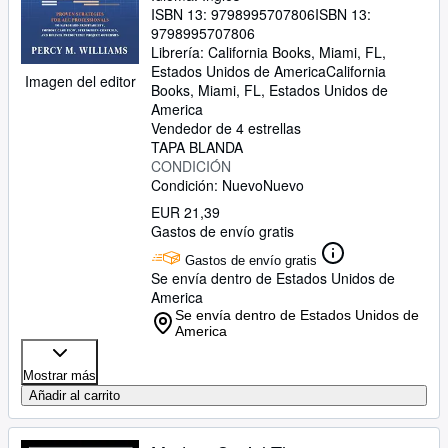
Strengthen Controls, and Deliver
ISBN 13:
9798995707806
ISBN 13:
Predictable Project Outcomes
9798995707806
Librería:
California Books, Miami, FL,
Estados Unidos de America
California
Imagen del editor
Books
,
Miami, FL, Estados Unidos de
America
Vendedor de 4 estrellas
TAPA BLANDA
CONDICIÓN
Condición: Nuevo
Nuevo
EUR 21,39
Gastos de envío gratis
Gastos de envío gratis
Se envía dentro de Estados Unidos de
America
Se envía dentro de Estados Unidos de
America
Mostrar más
Añadir al carrito