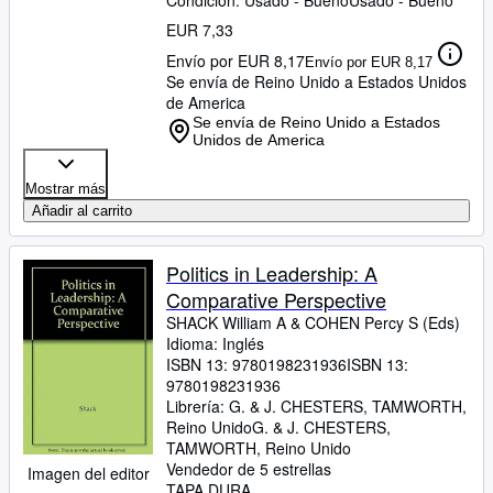
Condición: Usado - Bueno
Usado - Bueno
EUR 7,33
Envío por EUR 8,17
Envío por EUR 8,17
Se envía de Reino Unido a Estados Unidos
de America
Se envía de Reino Unido a Estados
Unidos de America
Mostrar más
Añadir al carrito
Politics in Leadership: A
Comparative Perspective
SHACK William A
&
COHEN Percy S (Eds)
Idioma: Inglés
ISBN 13:
9780198231936
ISBN 13:
9780198231936
Librería:
G. & J. CHESTERS, TAMWORTH,
Reino Unido
G. & J. CHESTERS
,
TAMWORTH, Reino Unido
Vendedor de 5 estrellas
Imagen del editor
TAPA DURA