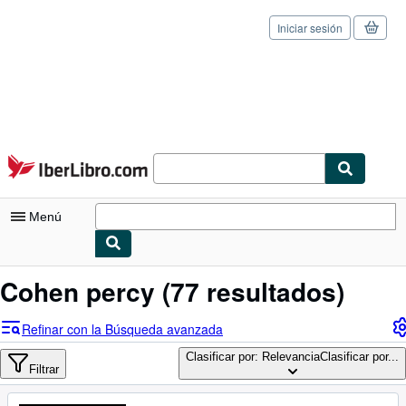
Iniciar sesión
Pasar al contenido principal
IberLibro.com
Menú
Mi cuenta
Cohen percy
(77 resultados)
Consultar mis pedidos
Refinar con la Búsqueda avanzada
Cerrar sesión
Clasificar por: Relevancia
Clasificar por...
Filtrar
Búsqueda avanzada