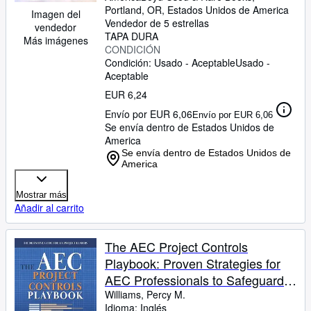
Portland, OR, Estados Unidos de America
Imagen del
Vendedor de 5 estrellas
vendedor
TAPA DURA
Más imágenes
CONDICIÓN
Condición: Usado - Aceptable
Usado -
Aceptable
EUR 6,24
Envío por EUR 6,06
Envío por EUR 6,06
Se envía dentro de Estados Unidos de
America
Se envía dentro de Estados Unidos de
America
Mostrar más
Añadir al carrito
The AEC Project Controls
Playbook: Proven Strategies for
AEC Professionals to Safeguard
Profitability, Improve Cash Flow,
Williams, Percy M.
Idioma: Inglés