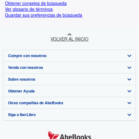
Obtener consejos de búsqueda
Ver glosario de términos
Guardar sus preferencias de búsqueda
VOLVER AL INICIO
Compre con nosotros
Venda con nosotros
Búsqueda avanzada
Sobre nosotros
Colecciones
Comenzar a vender
Obtener Ayuda
Mi cuenta
Únase a nuestro programa de afiliados
Sobre IberLibro
Otras compañías de AbeBooks
Mis pedidos
Recomiende un vendedor
Medios
Preguntas frecuentes y guías
Siga a IberLibro
Ver carrito
Empleo
Atención al Cliente
AbeBooks.com
Política de Privacidad
AbeBooks.co.uk
Preferencias de cookies
AbeBooks.de