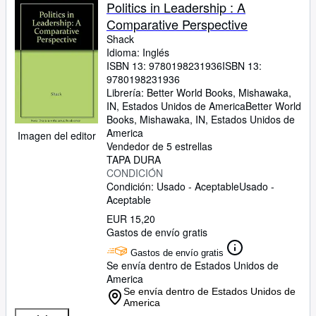
Colecciones
Politics in Leadership : A
Comparative Perspective
Libros antiguos
Shack
Arte y coleccionismo
Idioma: Inglés
ISBN 13:
9780198231936
ISBN 13:
Vendedores
9780198231936
Librería:
Better World Books, Mishawaka,
Comenzar a vender
IN, Estados Unidos de America
Better World
Books
,
Mishawaka, IN, Estados Unidos de
Ayuda
America
Imagen del editor
Vendedor de 5 estrellas
CERRAR
TAPA DURA
CONDICIÓN
Condición: Usado - Aceptable
Usado -
Aceptable
EUR 15,20
Gastos de envío gratis
Gastos de envío gratis
Se envía dentro de Estados Unidos de
America
Se envía dentro de Estados Unidos de
America