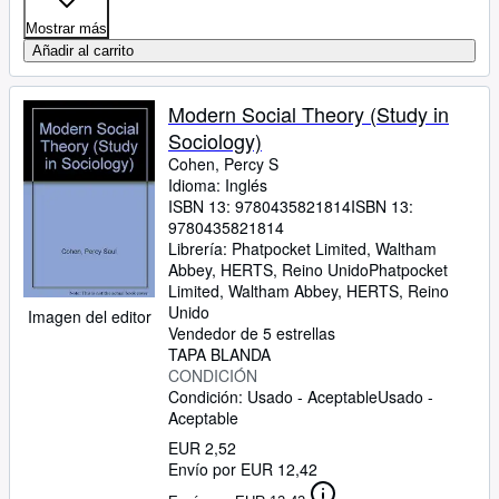
Mostrar más
Añadir al carrito
Modern Social Theory (Study in
Sociology)
Cohen, Percy S
Idioma: Inglés
ISBN 13:
9780435821814
ISBN 13:
9780435821814
Librería:
Phatpocket Limited, Waltham
Abbey, HERTS, Reino Unido
Phatpocket
Limited
,
Waltham Abbey, HERTS, Reino
Unido
Imagen del editor
Vendedor de 5 estrellas
TAPA BLANDA
CONDICIÓN
Condición: Usado - Aceptable
Usado -
Aceptable
EUR 2,52
Envío por EUR 12,42