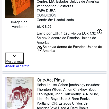
Centre, MA, Estados Unidos de America
Vendedor de 5 estrellas
TAPA DURA
CONDICIÓN
Condición: Usado
Usado
Imagen del
EUR 8,02
vendedor
Envío por EUR 4,32
Envío por EUR 4,32
Se envía dentro de Estados Unidos de
America
Se envía dentro de Estados Unidos de
America
Mostrar más
Añadir al carrito
One-Act Plays
Helen Louise Cohen [anthology includes:
Thornton Wilder, Anton Chekhov, Booth
Tarkington, John Galsworthy, A.A. Milne,
Eugene O'Neill, Lady Gregory, Lord
Librería:
Boyd Used & Rare Books,
Dunsany, Stark Young, Maurice
Portland, OR, Estados Unidos de
Maeterlinck, Percy MacKaye and others]
America
Boyd Used & Rare Books
,