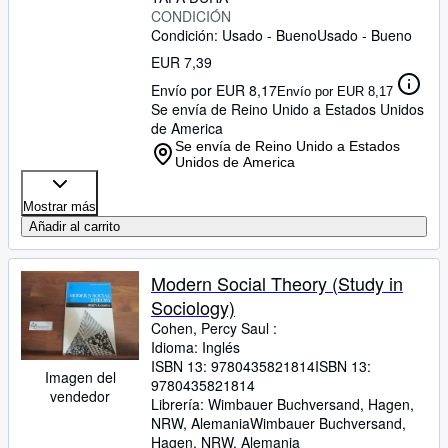
CONDICIÓN
Condición: Usado - Bueno
Usado - Bueno
EUR 7,39
Envío por EUR 8,17
Envío por EUR 8,17
Se envía de Reino Unido a Estados Unidos
de America
Se envía de Reino Unido a Estados
Unidos de America
Mostrar más
Añadir al carrito
Modern Social Theory (Study in
Sociology)
Cohen, Percy Saul :
Idioma: Inglés
ISBN 13:
9780435821814
ISBN 13:
Imagen del
9780435821814
vendedor
Librería:
Wimbauer Buchversand, Hagen,
NRW, Alemania
Wimbauer Buchversand
,
Hagen, NRW, Alemania