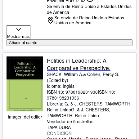
Envío por EUR 12,42
Se envía de Reino Unido a Estados Unidos
de America
Se envía de Reino Unido a Estados
Unidos de America
Mostrar más
Añadir al carrito
Politics in Leadership: A
Comparative Perspective.
SHACK, William A.& Cohen, Percy S.
(Edited by)
Idioma: Inglés
ISBN 13:
9780198231936
ISBN 13:
9780198231936
Librería:
G. & J. CHESTERS, TAMWORTH,
Reino Unido
G. & J. CHESTERS
,
TAMWORTH, Reino Unido
Imagen del editor
Vendedor de 5 estrellas
TAPA DURA
CONDICIÓN