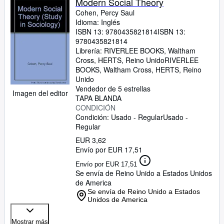
Modern Social Theory
Cohen, Percy Saul
Idioma: Inglés
ISBN 13:
9780435821814
ISBN 13:
9780435821814
Librería:
RIVERLEE BOOKS, Waltham
Cross, HERTS, Reino Unido
RIVERLEE
BOOKS
,
Waltham Cross, HERTS, Reino
Unido
Vendedor de 5 estrellas
Imagen del editor
TAPA BLANDA
CONDICIÓN
Condición: Usado - Regular
Usado -
Regular
EUR 3,62
Envío por EUR 17,51
Envío por EUR 17,51
Se envía de Reino Unido a Estados Unidos
de America
Se envía de Reino Unido a Estados
Unidos de America
Mostrar más