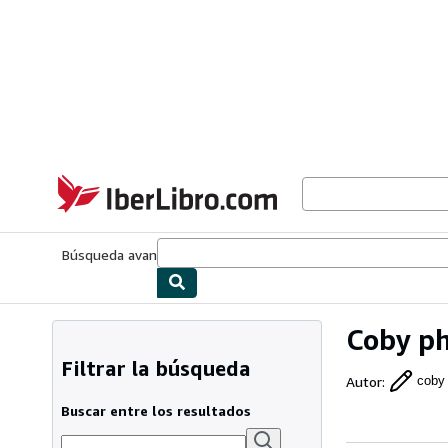
Pasar al contenido principal
IberLibro.com
Búsqueda avanzada
Colecciones
Libros antiguos
Arte y colecc
Coby p
Filtrar la búsqueda
Autor
:
coby
Buscar entre los resultados