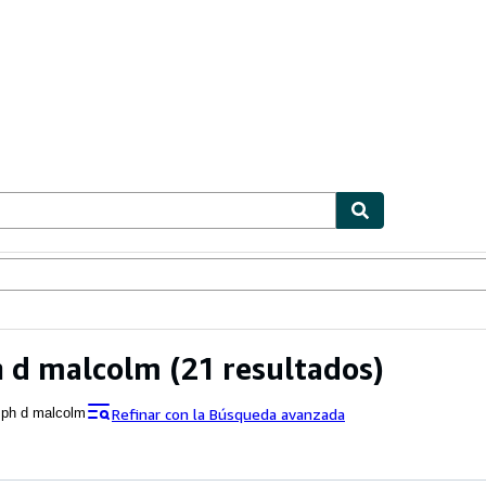
ionismo
Vendedores
Comenzar a vender
h d malcolm
(21 resultados)
Refinar con la Búsqueda avanzada
 ph d malcolm