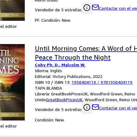
Contactar con el v
Vendedor de 5 estrellas
PF. Condición: New.
el editor
Until Morning Comes: A Word of 
Peace Through the Night
Coby Ph. D., Malcolm W.
Idioma: Inglés
Editorial: Victory Publications, 2022
ISBN 10 / ISBN 13:
195840411X
/
9781958404119
TAPA BLANDA
Librería:
GreatBookPricesUK, Woodford Green, Reino
Unido
GreatBookPricesUK
,
Woodford Green, Reino Un
Contactar con el v
Vendedor de 5 estrellas
Condición: New.
el editor