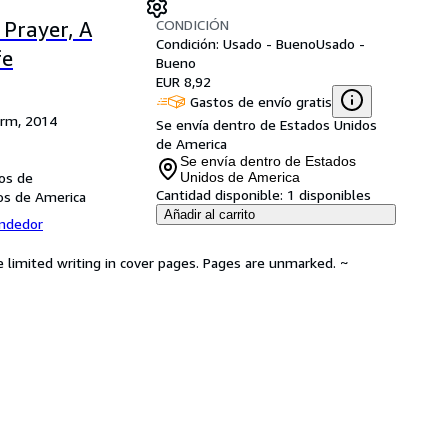
CONDICIÓN
 Prayer, A
Condición: Usado - Bueno
Usado -
fe
Bueno
EUR 8,92
Gastos de envío gratis
orm, 2014
Se envía dentro de Estados Unidos
de America
Se envía dentro de Estados
dos de
Unidos de America
Cantidad disponible:
1 disponibles
dos de America
Añadir al carrito
endedor
e limited writing in cover pages. Pages are unmarked. ~