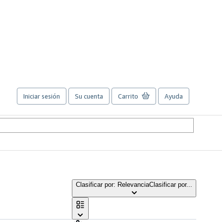
Iniciar sesión
Su cuenta
Carrito
Ayuda
Clasificar por: Relevancia
Clasificar por...