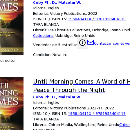
Coby Ph. D., Malcolm W.
Idioma: Inglés
Editorial: Victory Publications, 2022
ISBN 10 / ISBN 13:
195840411X
/
9781958404119
TAPA BLANDA
Librería:
Ria Christie Collections, Uxbridge, Reino Uni
Collections
,
Uxbridge, Reino Unido
Contactar con el v
Vendedor de 5 estrellas
Condición: New. In.
el editor
Until Morning Comes: A Word of 
Peace Through the Night
Coby Ph. D., Malcolm W.
Idioma: Inglés
Editorial: Victory Publications 2022-11, 2022
ISBN 10 / ISBN 13:
195840411X
/
9781958404119
TAPA BLANDA
Librería:
Chiron Media, Wallingford, Reino Unido
Chiro
Reino Unido