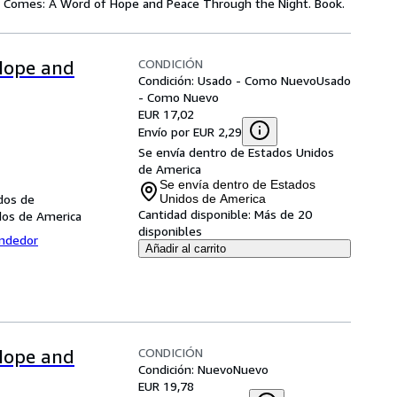
ng Comes: A Word of Hope and Peace Through the Night. Book.
CONDICIÓN
Hope and
Condición: Usado - Como Nuevo
Usado
- Como Nuevo
EUR 17,02
Envío por EUR 2,29
Se envía dentro de Estados Unidos
de America
Se envía dentro de Estados
dos de
Unidos de America
Cantidad disponible:
Más de 20
dos de America
disponibles
endedor
Añadir al carrito
CONDICIÓN
Hope and
Condición: Nuevo
Nuevo
EUR 19,78