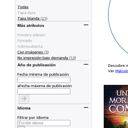
Todas
Tapa dura
Tapa blanda
(21)
Más atributos
Primera edición
Firmado
Sobrecubierta
Con imágenes
(3)
No impresión bajo demanda
(10)
Año de publicación
Descubre m
Ver
Malcol
Fecha mínima de publicación
a
Fecha máxima de publicación
Idioma
Filtrar por Idioma