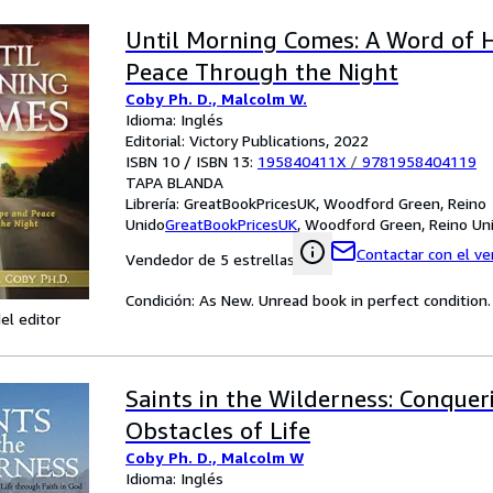
Until Morning Comes: A Word of 
Peace Through the Night
Coby Ph. D., Malcolm W.
Idioma: Inglés
Editorial: Victory Publications, 2022
ISBN 10 / ISBN 13:
195840411X
/
9781958404119
TAPA BLANDA
Librería:
GreatBookPricesUK, Woodford Green, Reino
Unido
GreatBookPricesUK
,
Woodford Green, Reino Un
Contactar con el v
Vendedor de 5 estrellas
Condición: As New. Unread book in perfect condition.
el editor
Saints in the Wilderness: Conquer
Obstacles of Life
Coby Ph. D., Malcolm W
Idioma: Inglés