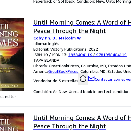
Paperback or Softback. Condición: New. Until Morni
Until Morning Comes: A Word of 
Peace Through the Night
Coby Ph. D., Malcolm W.
Idioma: Inglés
Editorial: Victory Publications, 2022
ISBN 10 / ISBN 13:
195840411X
/
9781958404119
TAPA BLANDA
Librería:
GreatBookPrices, Columbia, MD, Estados Uni
America
GreatBookPrices
,
Columbia, MD, Estados Uni
Contactar con el v
Vendedor de 5 estrellas
Condición: As New. Unread book in perfect condition.
el editor
Until Morning Comes: A Word of 
Peace Through the Night