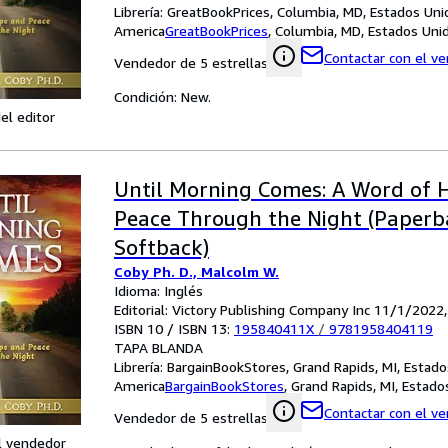
Librería:
GreatBookPrices, Columbia, MD, Estados Uni
America
GreatBookPrices
,
Columbia, MD, Estados Uni
Contactar con el v
Vendedor de 5 estrellas
Condición: New.
el editor
Until Morning Comes: A Word of 
Peace Through the Night (Paperb
Softback)
Coby Ph. D., Malcolm W.
Idioma: Inglés
Editorial: Victory Publishing Company Inc 11/1/2022
ISBN 10 / ISBN 13:
195840411X
/
9781958404119
TAPA BLANDA
Librería:
BargainBookStores, Grand Rapids, MI, Estad
America
BargainBookStores
,
Grand Rapids, MI, Estad
Contactar con el v
Vendedor de 5 estrellas
l vendedor