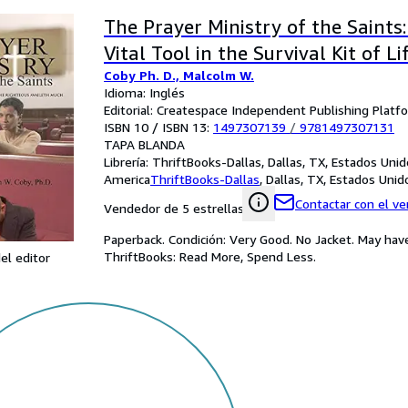
The Prayer Ministry of the Saints:
Vital Tool in the Survival Kit of Li
Coby Ph. D., Malcolm W.
Idioma: Inglés
Editorial: Createspace Independent Publishing Platf
ISBN 10 / ISBN 13:
1497307139
/
9781497307131
TAPA BLANDA
Librería:
ThriftBooks-Dallas, Dallas, TX, Estados Uni
America
ThriftBooks-Dallas
,
Dallas, TX, Estados Uni
Contactar con el v
Vendedor de 5 estrellas
Paperback. Condición: Very Good. No Jacket. May hav
ThriftBooks: Read More, Spend Less.
el editor