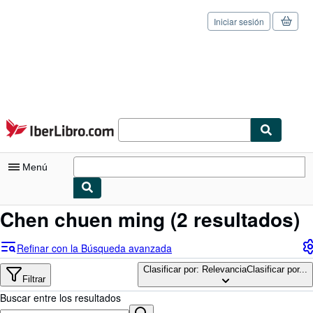
Iniciar sesión
Pasar al contenido principal
IberLibro.com
Menú
Chen chuen ming
(2 resultados)
Mi cuenta
Consultar mis pedidos
Refinar con la Búsqueda avanzada
Cerrar sesión
Clasificar por: Relevancia
Clasificar por...
Filtrar
Búsqueda avanzada
Buscar entre los resultados