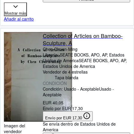
Mostrar más
Añadir al carrito
Collection of Articles on Bamboo-
Sculpture, A
Chen Chuen-Ming
Librería:
SEATE BOOKS, APO, AP, Estados
Unidos de America
SEATE BOOKS
,
APO, AP,
Estados Unidos de America
Vendedor de 4 estrellas
Tapa blanda
CONDICIÓN
Condición: Usado - Aceptable
Usado -
Aceptable
EUR 40,05
Envío por EUR 17,30
Envío por EUR 17,30
Se envía dentro de Estados Unidos de
Imagen del
America
vendedor