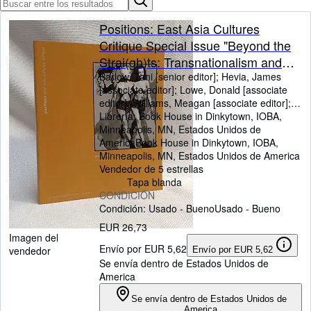
Colecciones
Libros antiguos
Positions: East Asia Cultures
Critique Special Issue "Beyond the
Arte y coleccionismo
Strai(gh)ts: Transnationalism and
Vendedores
Chinese Politics" (Vol 18, Number 2,
Barlow, Tani [senior editor]
;
Hevia, James
[associate editor]
;
Lowe, Donald [associate
fall 2010)
Comenzar a vender
editor]
;
Williams, Meagan [associate editor]
;
Liu, Petrus [guest editor
Librería:
Book House in Dinkytown, IOBA,
;
contributor]
;
Rofel,
Ayuda
Lisa [guest editor, contributor]
Minneapolis, MN, Estados Unidos de
;
Naifei, Ding
[contributor]
America
Book House in Dinkytown, IOBA
;
Parry, Amie [contributor]
;
Liu,
,
CERRAR
Jen-peng [contributor]
Minneapolis, MN, Estados Unidos de America
;
Huang, Hans Tao-
Ming [contributor]
Vendedor de 5 estrellas
;
Chen, Yu-Rong
[contributor]
Tapa blanda
;
Wang, Ping [contributor]
;
Zi'en,
Cui [contributor]
CONDICIÓN
;
Eng, David L. [contributor]
;
Kang, Wenqing [contributor]
Condición: Usado - Bueno
Usado - Bueno
;
He, Xiaopei
[contributor]
;
Ho, Josephine Chuen-juei
EUR 26,73
[contributor]
Imagen del
Envío por EUR 5,62
vendedor
Envío por EUR 5,62
Se envía dentro de Estados Unidos de
America
Se envía dentro de Estados Unidos de
America