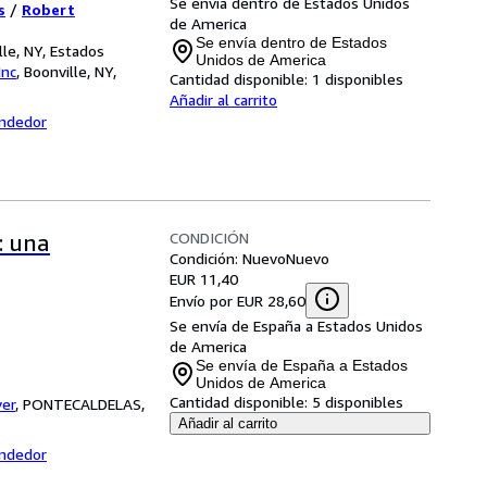
Se envía dentro de Estados Unidos
s
/
Robert
law student,
de America
writer,
Se envía dentro de Estados
lle, NY, Estados
Unidos de America
Inc
,
Boonville, NY,
Cantidad disponible:
1 disponibles
Añadir al carrito
endedor
CONDICIÓN
: una
Condición: Nuevo
Nuevo
EUR 11,40
Envío por EUR 28,60
Se envía de España a Estados Unidos
de America
Se envía de España a Estados
Unidos de America
Cantidad disponible:
5 disponibles
er
,
PONTECALDELAS,
Añadir al carrito
endedor