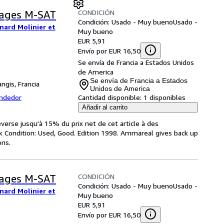
CONDICIÓN
mages M-SAT
Condición: Usado - Muy bueno
Usado -
nard Molinier et
Muy bueno
EUR 5,91
Envío por EUR 16,50
Se envía de Francia a Estados Unidos
de America
Se envía de Francia a Estados
ngis, Francia
Unidos de America
endedor
Cantidad disponible:
1 disponibles
Añadir al carrito
verse jusqu'à 15% du prix net de cet article à des
k Condition: Used, Good. Edition 1998. Ammareal gives back up
ons.
CONDICIÓN
mages M-SAT
Condición: Usado - Muy bueno
Usado -
nard Molinier et
Muy bueno
EUR 5,91
Envío por EUR 16,50