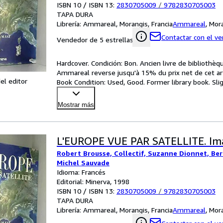
ISBN 10 / ISBN 13:
2830705009
/
9782830705003
TAPA DURA
Librería:
Ammareal, Morangis, Francia
Ammareal
,
Mora
Contactar con el v
Vendedor de 5 estrellas
Hardcover. Condición: Bon. Ancien livre de bibliothèqu
Ammareal reverse jusqu'à 15% du prix net de cet art
el editor
Book Condition: Used, Good. Former library book. Sli
Mostrar más
L'EUROPE VUE PAR SATELLITE. I
Robert Brousse, Collectif, Suzanne Dionnet, Ber
Michel Sauvade
Idioma: Francés
Editorial: Minerva, 1998
ISBN 10 / ISBN 13:
2830705009
/
9782830705003
TAPA DURA
Librería:
Ammareal, Morangis, Francia
Ammareal
,
Mora