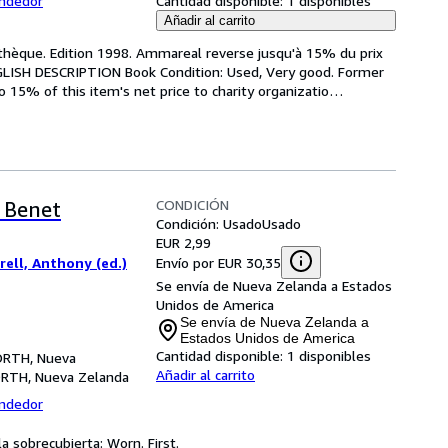
endedor
Cantidad disponible:
1 disponibles
Añadir al carrito
iothèque. Edition 1998. Ammareal reverse jusqu'à 15% du prix 
ENGLISH DESCRIPTION Book Condition: Used, Very good. Former 
o 15% of this item's net price to charity organizatio
…
CONDICIÓN
 Benet
Condición: Usado
Usado
EUR 2,99
Envío por EUR 30,35
rrell, Anthony (ed.)
Se envía de Nueva Zelanda a Estados
Unidos de America
Se envía de Nueva Zelanda a
Estados Unidos de America
Cantidad disponible:
1 disponibles
NORTH, Nueva
Añadir al carrito
ORTH, Nueva Zelanda
endedor
a sobrecubierta: Worn. First.