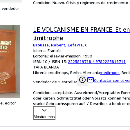
Condición: Nuevo. Crisis y regímenes de crecimiento :
l vendedor
LE VOLCANISME EN FRANCE. Et en
limitrophe
Brousse, Robert, Lefevre, C
Idioma: Francés
Editorial: elsevier-masson, 1990
ISBN 10 / ISBN 13:
2225819718
/
9782225819711
TAPA BLANDA
Librería:
medimops, Berlin, Alemania
medimops
,
Berl
Contactar con el v
Vendedor de 5 estrellas
Condición: acceptable. Ausreichend/Acceptable: Exe
oder Karten. Schmutztitel oder Vorsatz können feh
el editor
starke Gebrauchsspuren auf. / Describes a book or d
with ma
…
Mostrar más