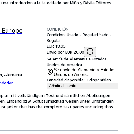
 una introducción a la te editado por Miño y Dávila Editores.
CONDICIÓN
 Europe
Condición: Usado - Regular
Usado -
Regular
EUR 18,95
Envío por EUR 20,00
Se envía de Alemania a Estados
Unidos de America
Se envía de Alemania a Estados
in, Alemania
Unidos de America
Cantidad disponible:
1 disponibles
endedor
Añadir al carrito
mplar mit vollständigem Text und sämtlichen Abbildungen 
len. Einband bzw. Schutzumschlag weisen unter Umständen 
ust jacket that has the complete text pages (including those 