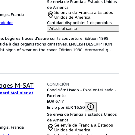
Se envía de Francia a Estados Unidos
de America
Se envía de Francia a Estados
ngis, Francia
Unidos de America
endedor
Cantidad disponible:
1 disponibles
Añadir al carrito
e. Légères traces d'usure sur la couverture. Edition 1998. 
icle à des organisations caritatives. ENGLISH DESCRIPTION 
ght signs of wear on the cover. Edition 1998. Ammareal g
…
CONDICIÓN
mages M-SAT
Condición: Usado - Excelente
Usado -
nard Molinier et
Excelente
EUR 6,17
Envío por EUR 16,50
Se envía de Francia a Estados Unidos
de America
Se envía de Francia a Estados
ngis, Francia
Unidos de America