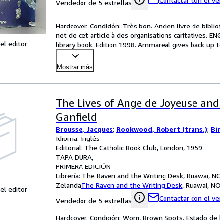
Contactar con el v
Vendedor de 5 estrellas
Hardcover. Condición: Très bon. Ancien livre de bibl
net de cet article à des organisations caritatives. 
el editor
library book. Edition 1998. Ammareal gives back up t
Mostrar más
The Lives of Ange de Joyeuse and
Ganfield
Brousse, Jacques
;
Rookwood, Robert (trans.)
;
Bi
Idioma: Inglés
Editorial: The Catholic Book Club, London, 1959
TAPA DURA
PRIMERA EDICIÓN
Librería:
The Raven and the Writing Desk, Ruawai, 
Zelanda
The Raven and the Writing Desk
,
Ruawai, N
el editor
Contactar con el v
Vendedor de 5 estrellas
Hardcover. Condición: Worn, Brown Spots. Estado de l