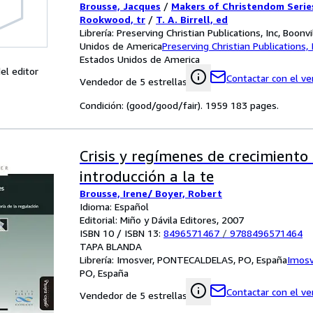
Brousse, Jacques
/
Makers of Christendom Serie
Canfield (William Fitch): English 
Rookwood, tr
/
T. A. Birrell, ed
convert from Calvinism, mystical 
Librería:
Preserving Christian Publications, Inc, Boonvi
Unidos de America
Preserving Christian Publications, 
Capuchin: 1562-1610]
Estados Unidos de America
el editor
Contactar con el v
Vendedor de 5 estrellas
Condición: (good/good/fair). 1959 183 pages.
Crisis y regímenes de crecimiento 
introducción a la te
Brousse, Irene/ Boyer, Robert
Idioma: Español
Editorial: Miño y Dávila Editores, 2007
ISBN 10 / ISBN 13:
8496571467
/
9788496571464
TAPA BLANDA
Librería:
Imosver, PONTECALDELAS, PO, España
Imosv
PO, España
Contactar con el v
Vendedor de 5 estrellas