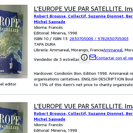
L'EUROPE VUE PAR SATELLITE. I
Robert Brousse, Collectif, Suzanne Dionnet, Ber
Michel Sauvade
Idioma: Francés
Editorial: Minerva, 1998
ISBN 10 / ISBN 13:
2830705009
/
9782830705003
TAPA DURA
Librería:
Ammareal, Morangis, Francia
Ammareal
,
Mora
Contactar con el v
Vendedor de 5 estrellas
Hardcover. Condición: Bon. Edition 1998. Ammareal re
organisations caritatives. ENGLISH DESCRIPTION Boo
el editor
to 15% of this item's net price to charity organizati
L'EUROPE VUE PAR SATELLITE. I
Robert Brousse, Collectif, Suzanne Dionnet, Ber
Michel Sauvade
Idioma: Francés
Editorial: Minerva, 1998