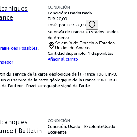
CONDICIÓN
lcaniques
Condición: Usado
Usado
rance
EUR 20,00
Envío por EUR 20,00
Se envía de Francia a Estados Unidos
de America
Se envía de Francia a Estados
brairie des Possibles
,
Unidos de America
Cantidad disponible:
1 disponibles
Añadir al carrito
endedor
in du service de la carte géologique de la France 1961. in-8. 
tin du service de la carte géologique de la France 1961. in-8. 
de l'auteur . Envoi autographe signé de l'aute
…
CONDICIÓN
lcaniques
Condición: Usado - Excelente
Usado -
ance ( Bulletin
Excelente