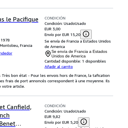
CONDICIÓN
s le Pacifique
Condición: Usado
Usado
EUR 3,00
Envío por EUR 15,20
, 1978
Se envía de Francia a Estados Unidos
Montolieu, Francia
de America
Se envía de Francia a Estados
endedor
Unidos de America
Cantidad disponible:
1 disponibles
Añadir al carrito
 Très bon état - Pour les envois hors de France, la tafication
.Les frais de port annoncés correspondent à une moyenne. Ils
 votre article.
CONDICIÓN
t Canfield,
Condición: Usado
Usado
ench
EUR 9,82
Envío por EUR 5,20
 Benet