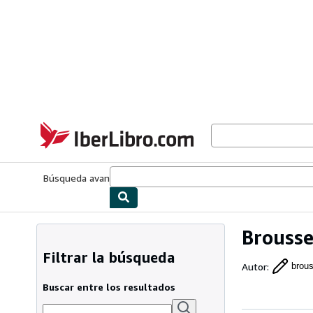
Pasar al contenido principal
IberLibro.com
Búsqueda avanzada
Colecciones
Libros antiguos
Arte y colecc
Brousse
Filtrar la búsqueda
Autor
:
brous
Buscar entre los resultados