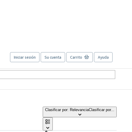
Iniciar sesión
Su cuenta
Carrito
Ayuda
Clasificar por: Relevancia
Clasificar por...