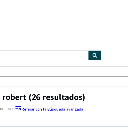
ionismo
Vendedores
Comenzar a vender
 robert
(26 resultados)
Refinar con la Búsqueda avanzada
se robert