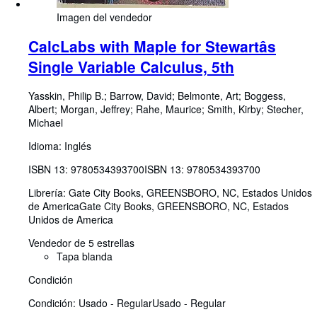
Imagen del vendedor
CalcLabs with Maple for Stewartâs
Single Variable Calculus, 5th
Yasskin, Philip B.
;
Barrow, David
;
Belmonte, Art
;
Boggess,
Albert
;
Morgan, Jeffrey
;
Rahe, Maurice
;
Smith, Kirby
;
Stecher,
Michael
Idioma: Inglés
ISBN 13:
9780534393700
ISBN 13: 9780534393700
Librería:
Gate City Books, GREENSBORO, NC, Estados Unidos
de America
Gate City Books
,
GREENSBORO, NC, Estados
Unidos de America
Vendedor de 5 estrellas
Tapa blanda
Condición
Condición: Usado - Regular
Usado - Regular