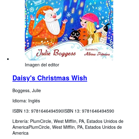
Imagen del editor
Daisy's Christmas Wish
Boggess, Julie
Idioma: Inglés
ISBN 13:
9781646494590
ISBN 13: 9781646494590
Librería:
PlumCircle, West Mifflin, PA, Estados Unidos de
America
PlumCircle
,
West Mifflin, PA, Estados Unidos de
America