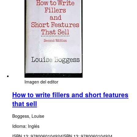
Imagen del editor
How to write fillers and short features
that sell
Boggess, Louise
Idioma: Inglés
ISBN 13:
9780060104924
ISBN 13: 9780060104924