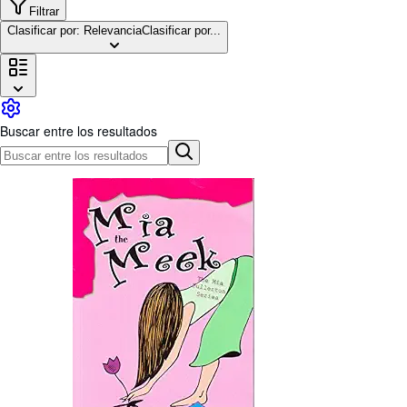
Colecciones
Filtrar
Clasificar por: Relevancia
Clasificar por...
Libros antiguos
Arte y coleccionismo
Vendedores
Comenzar a vender
Buscar entre los resultados
Ayuda
CERRAR