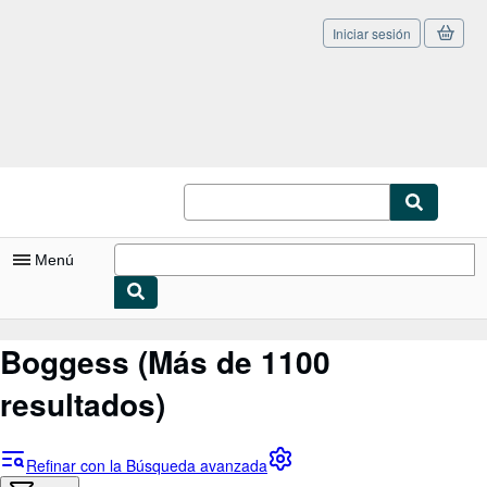
Iniciar sesión
Pasar al contenido principal
IberLibro.com
Menú
Mi cuenta
Boggess
(Más de 1100
Consultar mis pedidos
resultados)
Cerrar sesión
Búsqueda avanzada
Refinar con la Búsqueda avanzada