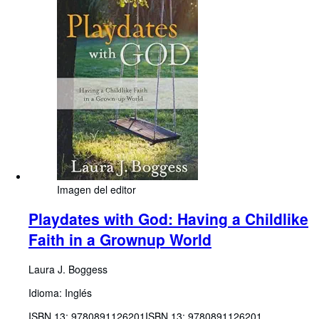
Imagen del editor
Playdates with God: Having a Childlike
Faith in a Grownup World
Laura J. Boggess
Idioma: Inglés
ISBN 13:
9780891126201
ISBN 13: 9780891126201