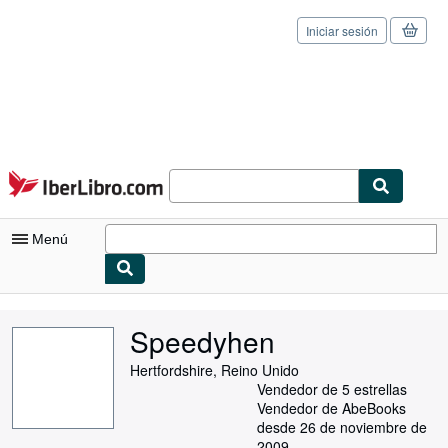
Iniciar sesión
Pasar al contenido principal
IberLibro.com
Menú
Mi cuenta
Speedyhen
Consultar mis pedidos
Hertfordshire, Reino Unido
Cerrar sesión
Vendedor de 5 estrellas
Vendedor de AbeBooks
Búsqueda avanzada
desde 26 de noviembre de
2009