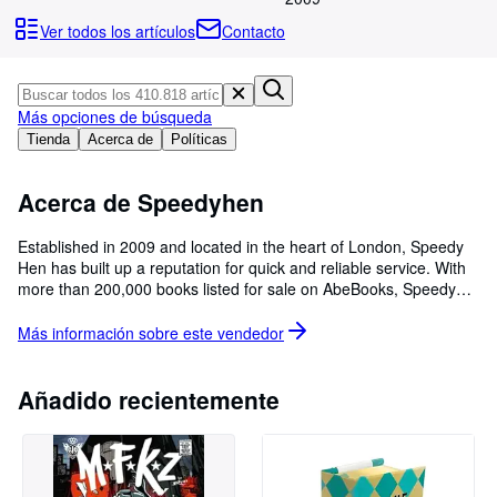
Colecciones
Ver todos los artículos
Contacto
Libros antiguos
Arte y coleccionismo
Más opciones de búsqueda
Vendedores
Tienda
Acerca de
Políticas
Comenzar a vender
Acerca de Speedyhen
Ayuda
CERRAR
Established in 2009 and located in the heart of London, Speedy
Hen has built up a reputation for quick and reliable service. With
more than 200,000 books listed for sale on AbeBooks, Speedy
Hen offers brand new textbooks, academic texts and reference
books.
Más información sobre este
vendedor
Añadido recientemente