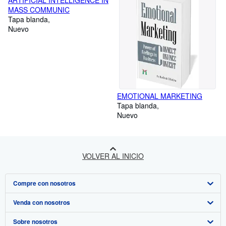
ARTIFICIAL INTELLIGENCE IN
MASS COMMUNIC
Tapa blanda
Nuevo
EMOTIONAL MARKETING
Tapa blanda
Nuevo
VOLVER AL INICIO
Compre con nosotros
Venda con nosotros
Búsqueda avanzada
Sobre nosotros
Colecciones
Comenzar a vender