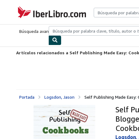
Pasar al contenido principal
IberLibro.com
Búsqueda avanzada
Colecciones
Libros antiguos
Arte y colecc
Artículos relacionados a Self Publishing Made Easy: Coo
Portada
Logsdon, Jason
Self Publishing Made Easy: 
Self P
Blogge
Cookb
Logsdon,