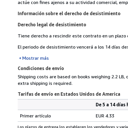
actúe con fines ajenos a su actividad comercial, empr
Información sobre el derecho de desistimiento
Derecho legal de desistimiento
Tiene derecho a rescindir este contrato en un plazo 
El periodo de desistimiento vencerá a los 14 días de
Mostrar más
Condiciones de envío
Shipping costs are based on books weighing 2.2 LB, o
extra shipping is required.
Tarifas de envío en Estados Unidos de America
De 5 a 14 días 
Cantidad
Tarifas
del
Primer artículo
EUR 4.33
pedido
de
envío
Los plazos de entrega los establecen los vendedores y varían