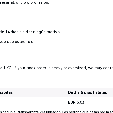
esarial, oficio o profesión.
de 14 días sin dar ningún motivo.
sde que usted, o un...
r 1 KG. If your book order is heavy or oversized, we may cont
hábiles
De 3 a 6 días hábiles
EUR 6.03
 según el transportista y la ubicación. Los pedidos que pasan por la 