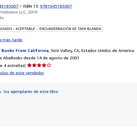
45185007
/
ISBN 13:
9781945185007
imolicious LLC, 2016
és
 USADO - ACEPTABLE
ENCUADERNACIÓN DE TAPA BLANDA
a más tarde
r
Books From California
,
Simi Valley, CA, Estados Unidos de America
e AbeBooks desde 14 de agosto de 2001
Calificación
e 4 estrellas)
del
ículos de este vendedor
vendedor:
4
de
os
los ejemplares de este libro
5
estrellas