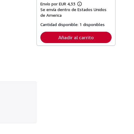
Envío por EUR 4,33
Más
Se envía dentro de Estados Unidos
información
sobre
de America
las
tarifas
Cantidad disponible:
1 disponibles
de
envío
Añadir al carrito