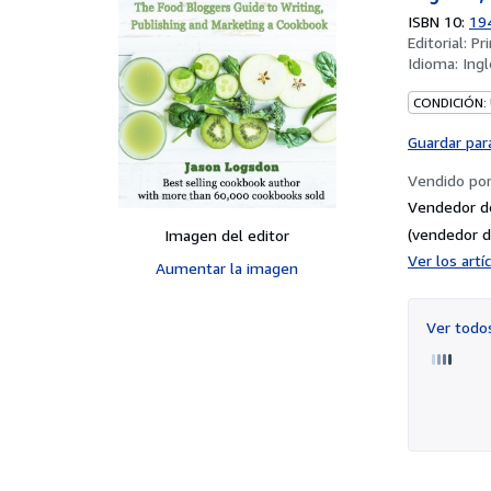
ISBN 10:
19
Editorial:
Pr
Idioma:
Ingl
CONDICIÓN:
Guardar par
Vendido po
Vendedor d
(vendedor d
Imagen del editor
Ver los art
Aumentar la imagen
Ver tod