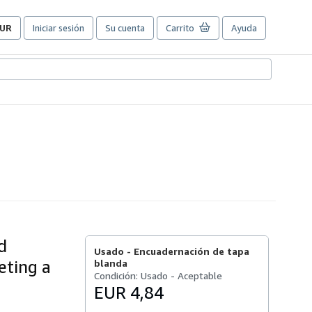
UR
Iniciar sesión
Su cuenta
Carrito
Ayuda
referencias
e
ompra
el
itio.
d
Usado -
Encuadernación de tapa
eting a
blanda
Condición: Usado - Aceptable
EUR 4,84