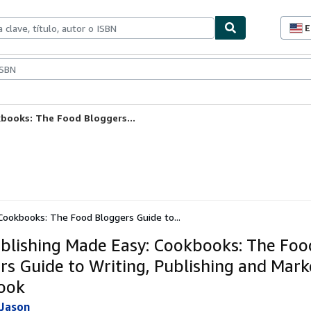
E
P
d
c
ionismo
Vendedores
Comenzar a vender
d
s
kbooks: The Food Bloggers...
Cookbooks: The Food Bloggers Guide to...
ublishing Made Easy: Cookbooks: The Foo
rs Guide to Writing, Publishing and Mark
ook
 Jason