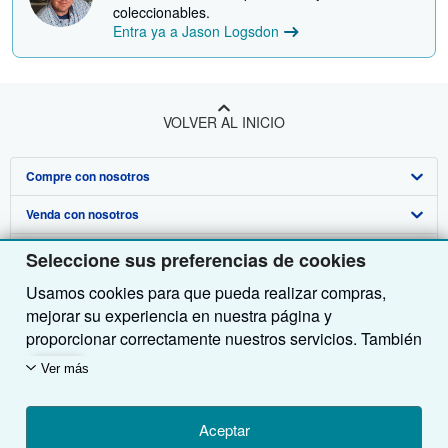
coleccionables.
Entra ya a Jason Logsdon
VOLVER AL INICIO
Compre con nosotros
Venda con nosotros
Búsqueda avanzada
Sobre nosotros
Colecciones
Comenzar a vender
Seleccione sus preferencias de cookies
Usamos cookies para que pueda realizar compras,
Obtener Ayuda
Mi cuenta
Únase a nuestro programa de afiliados
Sobre IberLibro
mejorar su experiencia en nuestra página y
Otras compañías de AbeBooks
Mis pedidos
Recomiende un vendedor
Medios
Preguntas frecuentes y guías
proporcionar correctamente nuestros servicios. También
utilizamos cookies para comprender el modo en que los
Siga a IberLibro
Ver carrito
Empleo
Atención al Cliente
AbeBooks.com
Ver más
clientes utilizan nuestros servicios (por ejemplo,
midiendo las visitas al sitio) y así poder realizar
Política de Privacidad
AbeBooks.co.uk
mejoras. Si está de acuerdo, también utilizaremos
Aceptar
Preferencias de cookies
AbeBooks.de