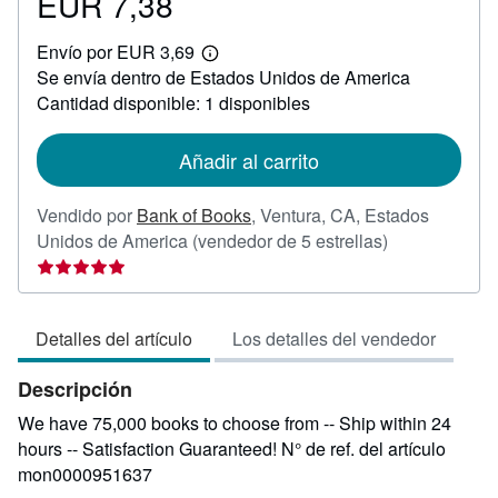
EUR 7,38
Precio
EUR
Envío por EUR 3,69
7,38
Más
Se envía dentro de Estados Unidos de America
información
sobre
Cantidad disponible: 1 disponibles
las
tarifas
de
Añadir al carrito
envío
Vendido por
Bank of Books
,
Ventura, CA, Estados
Calificación
Unidos de America
(vendedor de 5 estrellas)
del
vendedor:
5
Detalles del artículo
Los detalles del vendedor
de
5
Descripción
estrellas
We have 75,000 books to choose from -- Ship within 24
hours -- Satisfaction Guaranteed!
N° de ref. del artículo
mon0000951637