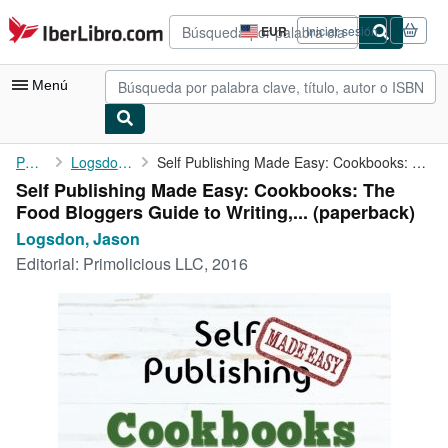
Pasar al contenido principal
IberLibro.com
EUR
Iniciar sesión
Preferencias
de
compra
Menú
del
sitio.
Mi cuenta
Portada
Logsdon, Jason
Self Publishing Made Easy: Cookbooks: The Food Bloggers Guide to...
Self Publishing Made Easy: Cookbooks: The
Consultar mis pedidos
Food Bloggers Guide to Writing,... (paperback)
Búsqueda avanzada
Logsdon, Jason
Editorial:
Primolicious LLC, 2016
Colecciones
Libros antiguos
Arte y coleccionismo
Vendedores
Comenzar a vender
Ayuda