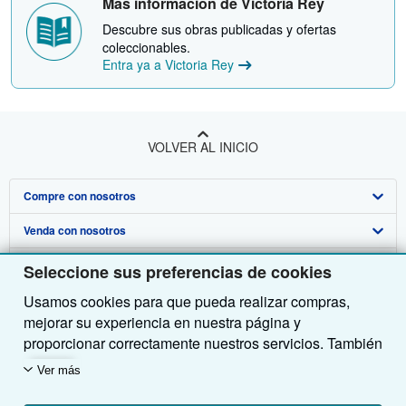
Más información de Victoria Rey
Descubre sus obras publicadas y ofertas
coleccionables.
Entra ya a Victoria Rey
VOLVER AL INICIO
Compre con nosotros
Venda con nosotros
Búsqueda avanzada
Sobre nosotros
Colecciones
Comenzar a vender
Seleccione sus preferencias de cookies
Usamos cookies para que pueda realizar compras,
Obtener Ayuda
Mi cuenta
Únase a nuestro programa de afiliados
Sobre IberLibro
mejorar su experiencia en nuestra página y
Otras compañías de AbeBooks
Mis pedidos
Recomiende un vendedor
Medios
Preguntas frecuentes y guías
proporcionar correctamente nuestros servicios. También
utilizamos cookies para comprender el modo en que los
Siga a IberLibro
Ver carrito
Empleo
Atención al Cliente
AbeBooks.com
Ver más
clientes utilizan nuestros servicios (por ejemplo,
midiendo las visitas al sitio) y así poder realizar
Política de Privacidad
AbeBooks.co.uk