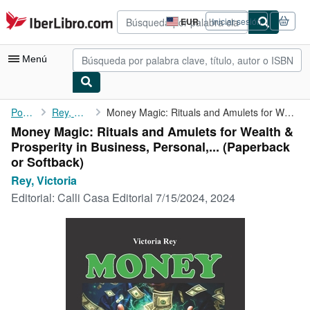
Pasar al contenido principal
IberLibro.com
EUR
Iniciar sesión
Preferencias
de
compra
Menú
del
sitio.
Mi cuenta
Portada
Rey, Victoria
Money Magic: Rituals and Amulets for Wealth & Prosperity in ...
Money Magic: Rituals and Amulets for Wealth &
Consultar mis pedidos
Prosperity in Business, Personal,... (Paperback
Búsqueda avanzada
or Softback)
Rey, Victoria
Colecciones
Editorial:
Calli Casa Editorial 7/15/2024, 2024
Libros antiguos
Arte y coleccionismo
Vendedores
Comenzar a vender
Ayuda