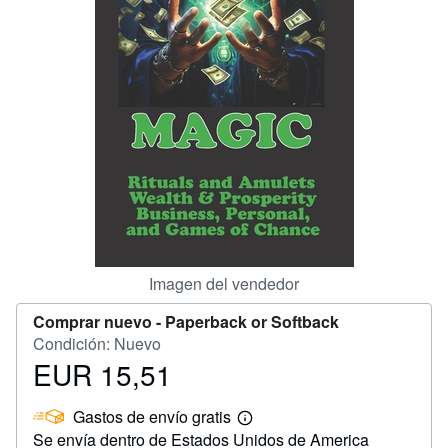
CERRAR
Imagen del vendedor
Comprar nuevo -
Paperback or Softback
Condición: Nuevo
EUR 15,51
Precio
EUR
Gastos de envío gratis
15,51
Más
Se envía dentro de Estados Unidos de America
información