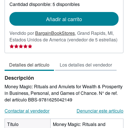
sobre
Cantidad disponible: 5 disponibles
las
tarifas
de
Añadir al carrito
envío
Vendido por
BargainBookStores
,
Grand Rapids, MI,
Calif
Estados Unidos de America
(vendedor de 5 estrellas)
del
vend
5
Detalles del artículo
Los detalles del vendedor
de
5
Descripción
estre
Money Magic: Rituals and Amulets for Wealth & Prosperity
in Business, Personal, and Games of Chance.
N° de ref.
del artículo BBS-9781625042149
Contactar al vendedor
Denunciar este artículo
Título
Money Magic: Rituals and