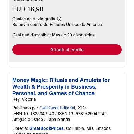
EUR 16,98
Gastos de envío gratis
Más
Se envía dentro de Estados Unidos de America
información
sobre
Cantidad disponible: Más de 20 disponibles
las
tarifas
de
envío
Añadir al carrito
Money Magic: Rituals and Amulets for
Wealth & Prosperity in Business,
Personal, and Games of Chance
Rey, Victoria
Publicado por
Calli Casa Editorial
, 2024
ISBN 10: 1625042140
/
ISBN 13: 9781625042149
Antiguo o usado
/
Tapa blanda
Librería:
GreatBookPrices
, Columbia, MD, Estados