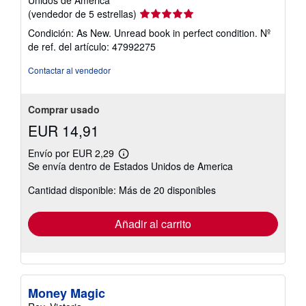
Unidos de America
Calificación
(vendedor de 5 estrellas)
del
Condición: As New. Unread book in perfect condition.
Nº
vendedor:
de ref. del artículo: 47992275
5
de
Contactar al vendedor
5
estrellas
Comprar usado
EUR 14,91
Envío por EUR 2,29
Más
Se envía dentro de Estados Unidos de America
información
sobre
Cantidad disponible: Más de 20 disponibles
las
tarifas
de
envío
Añadir al carrito
Money Magic