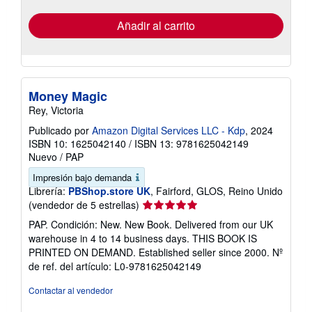
tarifas
de
envío
Añadir al carrito
Money Magic
Rey, Victoria
Publicado por
Amazon Digital Services LLC - Kdp
, 2024
ISBN 10: 1625042140
/
ISBN 13: 9781625042149
Nuevo
/
PAP
Impresión bajo demanda
Librería:
PBShop.store UK
, Fairford, GLOS, Reino Unido
Calificación
(vendedor de 5 estrellas)
del
PAP. Condición: New. New Book. Delivered from our UK
vendedor:
warehouse in 4 to 14 business days. THIS BOOK IS
5
PRINTED ON DEMAND. Established seller since 2000.
Nº
de
de ref. del artículo: L0-9781625042149
5
estrellas
Contactar al vendedor