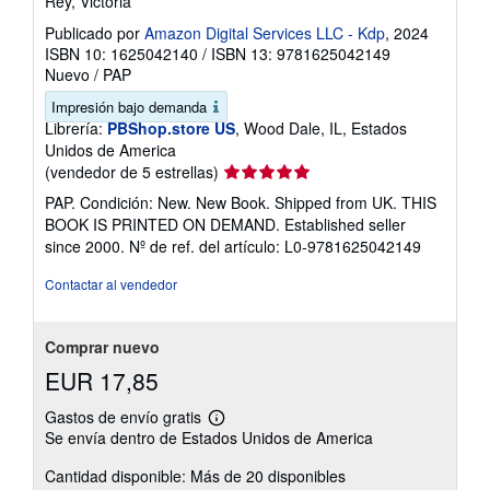
Rey, Victoria
Publicado por
Amazon Digital Services LLC - Kdp
, 2024
ISBN 10: 1625042140
/
ISBN 13: 9781625042149
Nuevo
/
PAP
Impresión bajo demanda
Librería:
PBShop.store US
, Wood Dale, IL, Estados
Unidos de America
Calificación
(vendedor de 5 estrellas)
del
PAP. Condición: New. New Book. Shipped from UK. THIS
vendedor:
BOOK IS PRINTED ON DEMAND. Established seller
5
since 2000.
Nº de ref. del artículo: L0-9781625042149
de
5
Contactar al vendedor
estrellas
Comprar nuevo
EUR 17,85
Gastos de envío gratis
Más
Se envía dentro de Estados Unidos de America
información
sobre
Cantidad disponible: Más de 20 disponibles
las