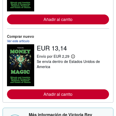
f
o
r
m
a
Añadir al carrito
c
i
ó
n
Comprar nuevo
s
Ver este artículo
o
EUR 13,14
b
r
e
Envío por EUR 2,29
l
M
Se envía dentro de Estados Unidos de
a
á
s
s
America
t
i
a
n
r
f
i
o
f
r
a
m
s
a
Añadir al carrito
d
c
e
i
e
ó
n
n
v
s
Más información de Victoria Rey
í