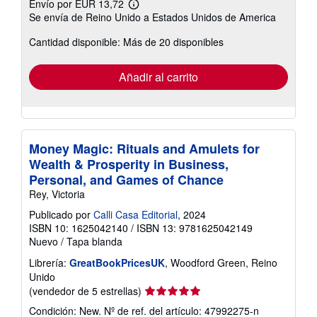
Envío por EUR 13,72
Más
Se envía de Reino Unido a Estados Unidos de America
información
sobre
Cantidad disponible: Más de 20 disponibles
las
tarifas
de
envío
Añadir al carrito
Money Magic: Rituals and Amulets for
Wealth & Prosperity in Business,
Personal, and Games of Chance
Rey, Victoria
Publicado por
Calli Casa Editorial
, 2024
ISBN 10: 1625042140
/
ISBN 13: 9781625042149
Nuevo
/
Tapa blanda
Librería:
GreatBookPricesUK
, Woodford Green, Reino
Unido
Calificación
(vendedor de 5 estrellas)
del
Condición: New.
Nº de ref. del artículo: 47992275-n