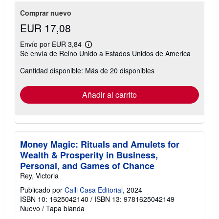
Comprar nuevo
EUR 17,08
Envío por EUR 3,84
Más
Se envía de Reino Unido a Estados Unidos de America
información
sobre
Cantidad disponible: Más de 20 disponibles
las
tarifas
de
envío
Añadir al carrito
Money Magic: Rituals and Amulets for
Wealth & Prosperity in Business,
Personal, and Games of Chance
Rey, Victoria
Publicado por
Calli Casa Editorial
, 2024
ISBN 10: 1625042140
/
ISBN 13: 9781625042149
Nuevo
/
Tapa blanda