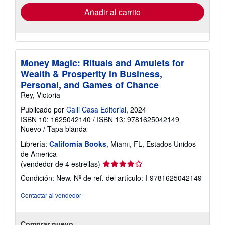
de
envío
Añadir al carrito
Money Magic: Rituals and Amulets for
Wealth & Prosperity in Business,
Personal, and Games of Chance
Rey, Victoria
Publicado por
Calli Casa Editorial
, 2024
ISBN 10: 1625042140
/
ISBN 13: 9781625042149
Nuevo
/
Tapa blanda
Librería:
California Books
, Miami, FL, Estados Unidos
de America
Calificación
(vendedor de 4 estrellas)
del
Condición: New.
Nº de ref. del artículo: I-9781625042149
vendedor:
4
Contactar al vendedor
de
5
estrellas
Comprar nuevo