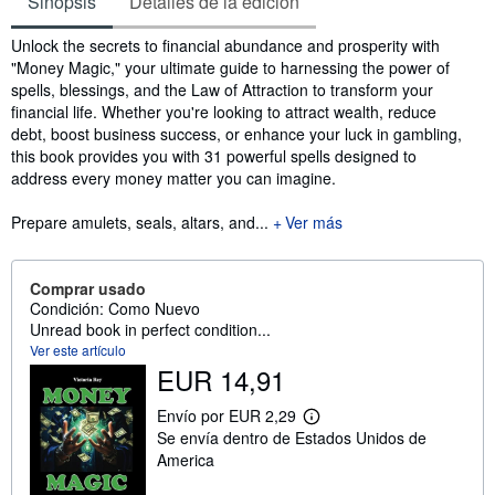
Sinopsis
Detalles de la edición
Sinopsis
Unlock the secrets to financial abundance and prosperity with
"Money Magic," your ultimate guide to harnessing the power of
spells, blessings, and the Law of Attraction to transform your
financial life. Whether you're looking to attract wealth, reduce
debt, boost business success, or enhance your luck in gambling,
this book provides you with 31 powerful spells designed to
address every money matter you can imagine.
Prepare amulets, seals, altars, and...
Ver más
Comprar usado
Condición: Como Nuevo
Unread book in perfect condition...
Ver este artículo
EUR 14,91
Envío por EUR 2,29
M
Se envía dentro de Estados Unidos de
á
s
America
i
n