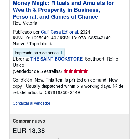
Money Magic: Rituals and Amulets for
Wealth & Prosperity in Business,
Personal, and Games of Chance
Rey, Victoria
Publicado por
Calli Casa Editorial
, 2024
ISBN 10: 1625042140
/
ISBN 13: 9781625042149
Nuevo
/
Tapa blanda
Impresión bajo demanda
Librería:
THE SAINT BOOKSTORE
, Southport, Reino
Unido
Calificación
(vendedor de 5 estrellas)
del
Condición: New. This item is printed on demand. New
vendedor:
copy - Usually dispatched within 5-9 working days.
Nº de
5
ref. del artículo: C9781625042149
de
5
Contactar al vendedor
estrellas
Comprar nuevo
EUR 18,38