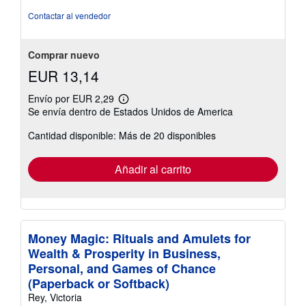
5
Contactar al vendedor
de
5
estrellas
Comprar nuevo
EUR 13,14
Envío por EUR 2,29
Más
Se envía dentro de Estados Unidos de America
información
sobre
Cantidad disponible: Más de 20 disponibles
las
tarifas
de
envío
Añadir al carrito
Money Magic: Rituals and Amulets for
Wealth & Prosperity in Business,
Personal, and Games of Chance
(Paperback or Softback)
Rey, Victoria