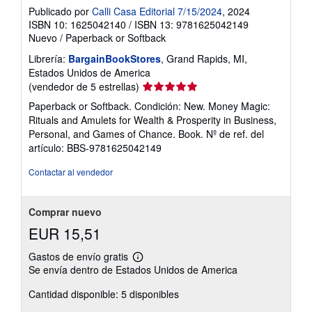
Publicado por
Calli Casa Editorial 7/15/2024
, 2024
ISBN 10: 1625042140
/
ISBN 13: 9781625042149
Nuevo
/
Paperback or Softback
Librería:
BargainBookStores
, Grand Rapids, MI,
Estados Unidos de America
Calificación
(vendedor de 5 estrellas)
del
Paperback or Softback. Condición: New. Money Magic:
vendedor:
Rituals and Amulets for Wealth & Prosperity in Business,
5
Personal, and Games of Chance. Book.
Nº de ref. del
de
artículo: BBS-9781625042149
5
estrellas
Contactar al vendedor
Comprar nuevo
EUR 15,51
Gastos de envío gratis
Más
Se envía dentro de Estados Unidos de America
información
sobre
Cantidad disponible: 5 disponibles
las
tarifas