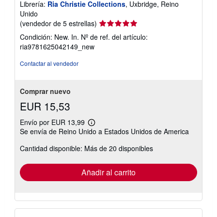
Librería:
Ria Christie Collections
, Uxbridge, Reino
Unido
Calificación
(vendedor de 5 estrellas)
del
Condición: New. In.
Nº de ref. del artículo:
vendedor:
ria9781625042149_new
5
de
Contactar al vendedor
5
estrellas
Comprar nuevo
EUR 15,53
Envío por EUR 13,99
Más
Se envía de Reino Unido a Estados Unidos de America
información
sobre
Cantidad disponible: Más de 20 disponibles
las
tarifas
de
envío
Añadir al carrito