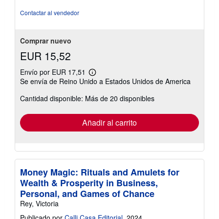
vendedor:
5
Contactar al vendedor
de
5
estrellas
Comprar nuevo
EUR 15,52
Envío por EUR 17,51
Más
Se envía de Reino Unido a Estados Unidos de America
información
sobre
Cantidad disponible: Más de 20 disponibles
las
tarifas
de
envío
Añadir al carrito
Money Magic: Rituals and Amulets for
Wealth & Prosperity in Business,
Personal, and Games of Chance
Rey, Victoria
Publicado por
Calli Casa Editorial
, 2024