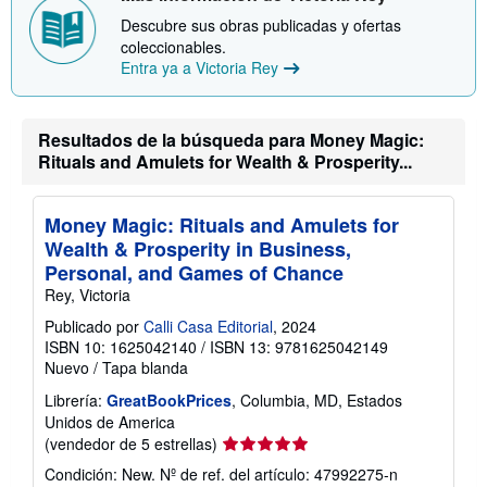
o
o
b
Descubre sus obras publicadas y ofertas
r
coleccionables.
e
Entra ya a Victoria Rey
l
a
s
t
a
Resultados de la búsqueda para Money Magic:
r
Rituals and Amulets for Wealth & Prosperity...
i
f
a
s
Money Magic: Rituals and Amulets for
d
Wealth & Prosperity in Business,
e
e
Personal, and Games of Chance
n
Rey, Victoria
v
í
Publicado por
Calli Casa Editorial
, 2024
o
ISBN 10: 1625042140
/
ISBN 13: 9781625042149
Nuevo
/
Tapa blanda
Librería:
GreatBookPrices
, Columbia, MD, Estados
Unidos de America
Calificación
(vendedor de 5 estrellas)
del
Condición: New.
Nº de ref. del artículo: 47992275-n
vendedor: