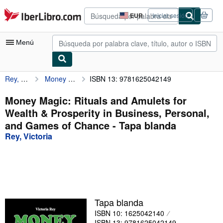
Pasar al contenido principal
IberLibro.com
EUR
Iniciar sesión
Preferencias
de
compra
Menú
del
sitio.
Rey, Victoria
Money Magic: Rituals and Amulets for Wealth & Prosperity in Business, Personal, and Games of Chance
ISBN 13: 9781625042149
Mi cuenta
Consultar mis pedidos
Money Magic: Rituals and Amulets for
Wealth & Prosperity in Business, Personal,
Búsqueda avanzada
and Games of Chance - Tapa blanda
Colecciones
Rey, Victoria
Libros antiguos
Arte y coleccionismo
Vendedores
Tapa blanda
Comenzar a vender
ISBN 10: 1625042140
Ayuda
ISBN 13: 9781625042149