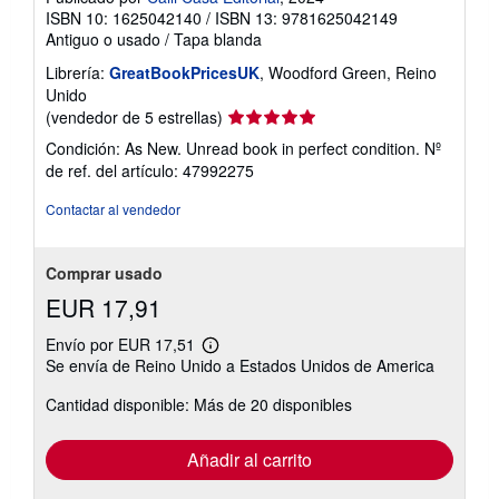
ISBN 10: 1625042140
/
ISBN 13: 9781625042149
Antiguo o usado
/
Tapa blanda
Librería:
GreatBookPricesUK
, Woodford Green, Reino
Unido
Calificación
(vendedor de 5 estrellas)
del
Condición: As New. Unread book in perfect condition.
Nº
vendedor:
de ref. del artículo: 47992275
5
de
Contactar al vendedor
5
estrellas
Comprar usado
EUR 17,91
Envío por EUR 17,51
Más
Se envía de Reino Unido a Estados Unidos de America
información
sobre
Cantidad disponible: Más de 20 disponibles
las
tarifas
de
envío
Añadir al carrito