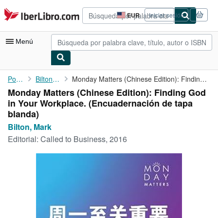
Pasar al contenido principal
IberLibro.com
EUR
Iniciar sesión
Preferencias
de
compra
Menú
del
sitio.
Mi cuenta
Portada
Bilton, Mark
Monday Matters (Chinese Edition): Finding God in Your Workplace.
Monday Matters (Chinese Edition): Finding God
Consultar mis pedidos
in Your Workplace. (Encuadernación de tapa
Búsqueda avanzada
blanda)
Bilton, Mark
Colecciones
Editorial:
Called to Business, 2016
Libros antiguos
Arte y coleccionismo
Vendedores
Comenzar a vender
Ayuda