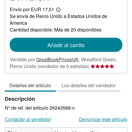
EUR
Envío por EUR 17,51
21,63
Más
Se envía de Reino Unido a Estados Unidos de
información
sobre
America
las
Cantidad disponible: Más de 20 disponibles
tarifas
de
envío
Añadir al carrito
Vendido por
GreatBookPricesUK
,
Woodford Green,
Calificación
Reino Unido
(vendedor de 5 estrellas)
del
vendedor:
Detalles del artículo
Los detalles del vendedor
5
de
Descripción
5
estrellas
N° de ref. del artículo 26243588-n
Contactar al vendedor
Denunciar este artículo