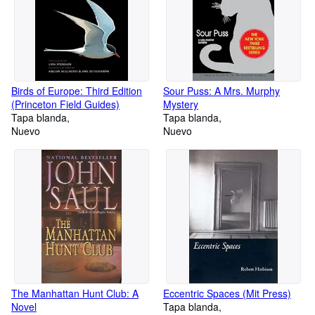
Birds of Europe: Third Edition
Sour Puss: A Mrs. Murphy
(Princeton Field Guides)
Mystery
Tapa blanda
Tapa blanda
Nuevo
Nuevo
The Manhattan Hunt Club: A
Eccentric Spaces (Mit Press)
Novel
Tapa blanda