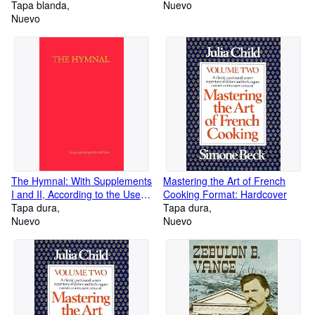
Tapa blanda
Nuevo
Nuevo
The Hymnal: With Supplements
Mastering the Art of French
I and II, According to the Use of
Cooking Format: Hardcover
the Episcopal Church, 1940
Tapa dura
Tapa dura
Nuevo
Nuevo