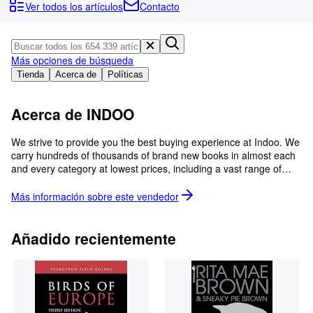
Colecciones
Ver todos los artículos
Contacto
Libros antiguos
Arte y coleccionismo
Más opciones de búsqueda
Vendedores
Tienda
Acerca de
Políticas
Comenzar a vender
Acerca de INDOO
Ayuda
We strive to provide you the best buying experience at Indoo. We
CERRAR
carry hundreds of thousands of brand new books in almost each
and every category at lowest prices, including a vast range of
textbooks, academic titles and reference books for college
students. Search for books from John Wiley, Pearson Education,
Más información sobre este
vendedor
Oxford University Press and McGraw-Hill.
Añadido recientemente