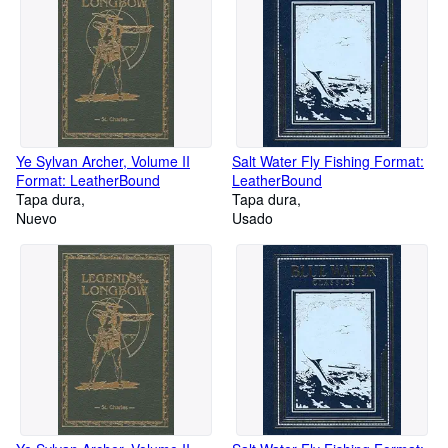
Ye Sylvan Archer, Volume II
Salt Water Fly Fishing Format:
Format: LeatherBound
LeatherBound
Tapa dura
Tapa dura
Nuevo
Usado