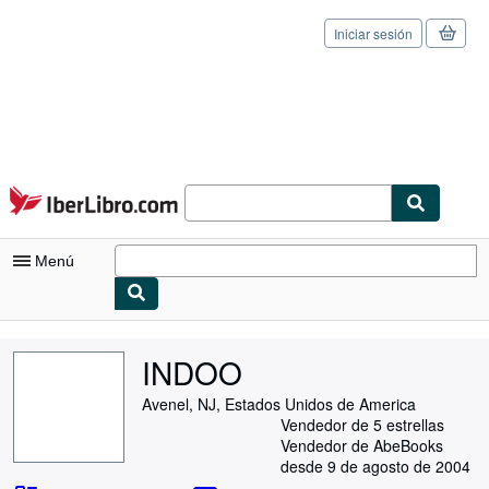
Iniciar sesión
Pasar al contenido principal
IberLibro.com
Menú
Mi cuenta
INDOO
Consultar mis pedidos
Avenel, NJ, Estados Unidos de America
Cerrar sesión
Vendedor de 5 estrellas
Vendedor de AbeBooks
Búsqueda avanzada
desde 9 de agosto de 2004