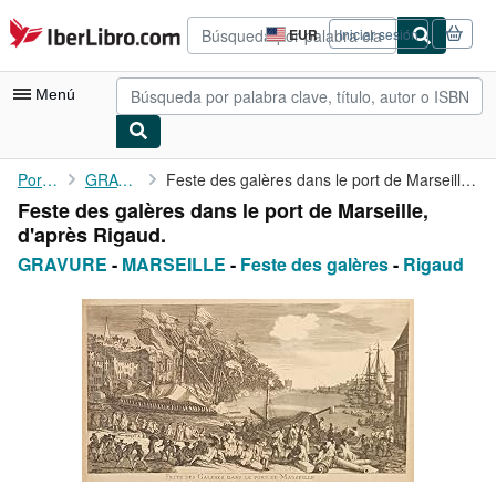
Pasar al contenido principal
IberLibro.com
EUR
Iniciar sesión
Preferencias
de
compra
Menú
del
sitio.
Mi cuenta
Portada
GRAVURE
Feste des galères dans le port de Marseille, d'après Rigaud.
Feste des galères dans le port de Marseille,
Consultar mis pedidos
d'après Rigaud.
Búsqueda avanzada
GRAVURE
-
MARSEILLE
-
Feste des galères
-
Rigaud
Colecciones
Libros antiguos
Arte y coleccionismo
Vendedores
Comenzar a vender
Ayuda