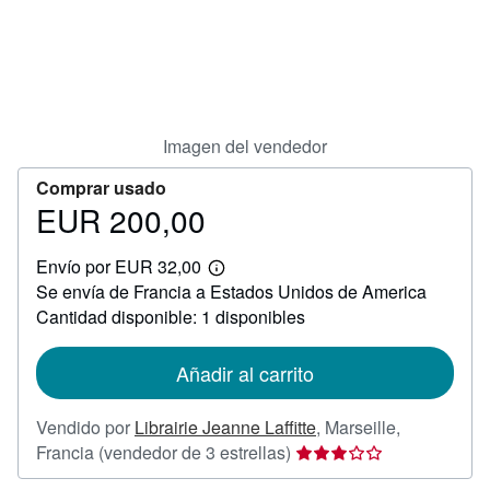
CERRAR
Imagen del vendedor
Comprar usado
EUR 200,00
Precio
EUR
Envío por EUR 32,00
200,00
Más
Se envía de Francia a Estados Unidos de America
información
sobre
Cantidad disponible: 1 disponibles
las
tarifas
de
Añadir al carrito
envío
Vendido por
Librairie Jeanne Laffitte
,
Marseille,
Calificación
Francia
(vendedor de 3 estrellas)
del