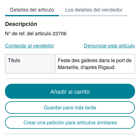
vendedor:
Detalles del artículo
Los detalles del vendedor
3
de
Descripción
5
estrellas
N° de ref. del artículo 23706
Contactar al vendedor
Denunciar este artículo
Título
Feste des galères dans le port de
Marseille, d'après Rigaud.
Añadir al carrito
Guardar para más tarde
Crear una petición para artículos similares