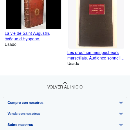
y a 12 ans à l'age de 122.
La vie de Saint Augustin,
évêque d'Hyppone.
Usado
Les prud'hommes pêcheurs
marseillais. Audience sonnelle
de rentrée du 8 octobre 1938.
Usado
VOLVER AL INICIO
Compre con nosotros
Venda con nosotros
Búsqueda avanzada
Sobre nosotros
Colecciones
Comenzar a vender