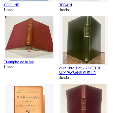
COLLINE
REGAIN
Usado
Usado
Triomphe de la Vie
Usado
Vivre libre 1 et 2 - LETTRE
AUX PAYSANS SUR LA
PAUVRETE ET LA PAIX et
Usado
PRECISIONS