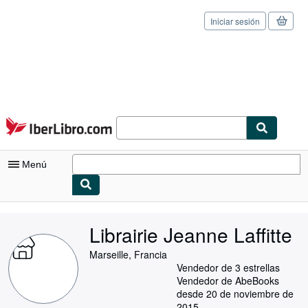
Iniciar sesión
Pasar al contenido principal
IberLibro.com
Menú
Mi cuenta
Librairie Jeanne Laffitte
Consultar mis pedidos
Marseille, Francia
Cerrar sesión
Vendedor de 3 estrellas
Vendedor de AbeBooks
Búsqueda avanzada
desde 20 de noviembre de
2015