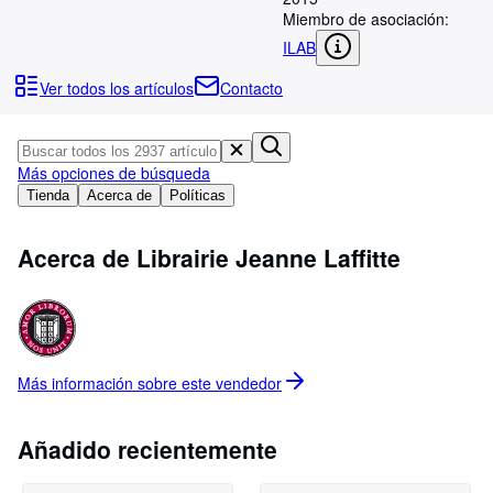
Colecciones
Miembro de asociación:
Libros antiguos
ILAB
Arte y coleccionismo
Ver todos los artículos
Contacto
Vendedores
Comenzar a vender
Más opciones de búsqueda
Ayuda
Tienda
Acerca de
Políticas
CERRAR
Acerca de Librairie Jeanne Laffitte
Más información sobre este
vendedor
Añadido recientemente