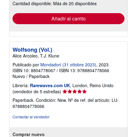
Cantidad disponible: Más de 20 disponibles
las
tarifas
de
envío
Añadir al carrito
Wolfsong (Vol.)
Alice Arcoleo, T.J. Klune
Publicado por
Mondadori (31 ottobre 2023)
, 2023
ISBN 10: 8804778067
/
ISBN 13: 9788804778066
Nuevo
/
Paperback
Librería:
Rarewaves.com UK
, London, Reino Unido
Calificación
(vendedor de 5 estrellas)
del
Paperback. Condición: New.
Nº de ref. del artículo: LU-
vendedor:
9788804778066
5
de
Contactar al vendedor
5
estrellas
Comprar nuevo