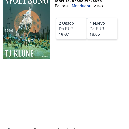
ISBN 13: 9788804778066
Editorial:
Mondadori
,
2023
CERRAR
2 Usado
4 Nuevo
De
EUR
De
EUR
16,67
18,05