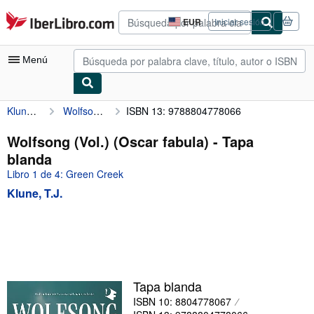
Pasar al contenido principal
IberLibro.com
EUR
Iniciar sesión
Preferencias
de
compra
Menú
del
sitio.
Klune, T.J.
Wolfsong (Vol.) (Oscar fabula)
ISBN 13: 9788804778066
Mi cuenta
Consultar mis pedidos
Wolfsong (Vol.) (Oscar fabula) - Tapa
blanda
Búsqueda avanzada
Libro 1 de 4: Green Creek
Colecciones
Klune, T.J.
Libros antiguos
Arte y coleccionismo
Vendedores
Comenzar a vender
Tapa blanda
ISBN 10: 8804778067
Ayuda