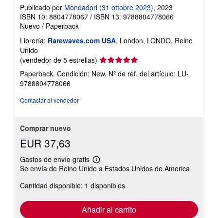
Publicado por
Mondadori (31 ottobre 2023)
, 2023
ISBN 10: 8804778067
/
ISBN 13: 9788804778066
Nuevo
/
Paperback
Librería:
Rarewaves.com USA
, London, LONDO, Reino
Unido
Calificación
(vendedor de 5 estrellas)
del
Paperback. Condición: New.
Nº de ref. del artículo: LU-
vendedor:
9788804778066
5
de
Contactar al vendedor
5
estrellas
Comprar nuevo
EUR 37,63
Gastos de envío gratis
Más
Se envía de Reino Unido a Estados Unidos de America
información
sobre
Cantidad disponible: 1 disponibles
las
tarifas
de
envío
Añadir al carrito