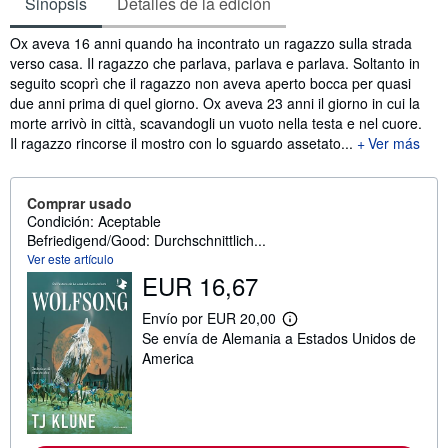
Sinopsis
Detalles de la edición
Sinopsis
Ox aveva 16 anni quando ha incontrato un ragazzo sulla strada
verso casa. Il ragazzo che parlava, parlava e parlava. Soltanto in
seguito scoprì che il ragazzo non aveva aperto bocca per quasi
due anni prima di quel giorno. Ox aveva 23 anni il giorno in cui la
morte arrivò in città, scavandogli un vuoto nella testa e nel cuore.
Il ragazzo rincorse il mostro con lo sguardo assetato...
Ver más
Comprar usado
Condición: Aceptable
Befriedigend/Good: Durchschnittlich...
Ver este artículo
EUR 16,67
Envío por EUR 20,00
M
Se envía de Alemania a Estados Unidos de
á
s
America
i
n
f
o
r
m