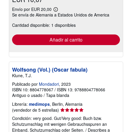
Envío por EUR 20,00
Más
Se envía de Alemania a Estados Unidos de America
información
sobre
Cantidad disponible: 1 disponibles
las
tarifas
de
envío
Añadir al carrito
Wolfsong (Vol.) (Oscar fabula)
Klune, T.J.
Publicado por
Mondadori
, 2023
ISBN 10: 8804778067
/
ISBN 13: 9788804778066
Antiguo o usado
/
Tapa blanda
Librería:
medimops
, Berlin, Alemania
Calificación
(vendedor de 5 estrellas)
del
Condición: very good. Gut/Very good: Buch bzw.
vendedor:
Schutzumschlag mit wenigen Gebrauchsspuren an
5
Einband, Schutzumschlag oder Seiten. / Describes a