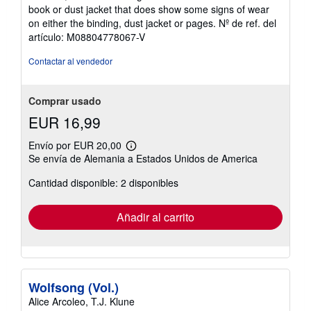
de
book or dust jacket that does show some signs of wear
5
on either the binding, dust jacket or pages.
Nº de ref. del
estrellas
artículo: M08804778067-V
Contactar al vendedor
Comprar usado
EUR 16,99
Envío por EUR 20,00
Más
Se envía de Alemania a Estados Unidos de America
información
sobre
Cantidad disponible: 2 disponibles
las
tarifas
de
envío
Añadir al carrito
Wolfsong (Vol.)
Alice Arcoleo, T.J. Klune