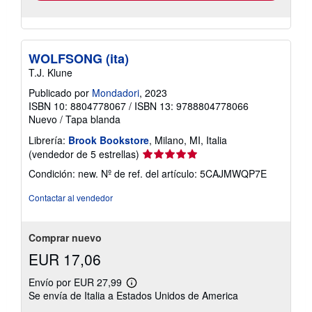
WOLFSONG (ita)
T.J. Klune
Publicado por
Mondadori
, 2023
ISBN 10: 8804778067
/
ISBN 13: 9788804778066
Nuevo
/
Tapa blanda
Librería:
Brook Bookstore
, Milano, MI, Italia
Calificación
(vendedor de 5 estrellas)
del
Condición: new.
Nº de ref. del artículo: 5CAJMWQP7E
vendedor:
5
Contactar al vendedor
de
5
estrellas
Comprar nuevo
EUR 17,06
Envío por EUR 27,99
Más
Se envía de Italia a Estados Unidos de America
información
sobre