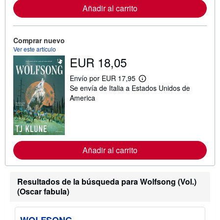
a
Añadir al carrito
c
i
ó
n
Comprar nuevo
s
Ver este artículo
o
EUR 18,05
b
r
e
Envío por EUR 17,95
l
M
Se envía de Italia a Estados Unidos de
a
á
s
s
America
t
i
a
n
r
f
i
o
f
r
a
m
s
a
Añadir al carrito
d
c
e
i
e
ó
n
n
Resultados de la búsqueda para Wolfsong (Vol.)
v
s
(Oscar fabula)
í
o
o
b
r
e