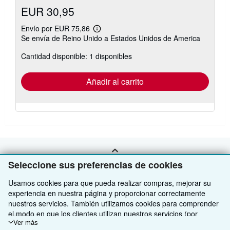
EUR 30,95
Envío por EUR 75,86
Más
Se envía de Reino Unido a Estados Unidos de America
información
sobre
Cantidad disponible: 1 disponibles
las
tarifas
de
envío
Añadir al carrito
VOLVER AL INICIO
Seleccione sus preferencias de cookies
Usamos cookies para que pueda realizar compras, mejorar su
Compre con nosotros
experiencia en nuestra página y proporcionar correctamente
nuestros servicios. También utilizamos cookies para comprender
Venda con nosotros
Búsqueda avanzada
el modo en que los clientes utilizan nuestros servicios (por
ejemplo, midiendo las visitas al sitio) y así poder realizar mejoras.
Ver más
Sobre nosotros
Colecciones
Comenzar a vender