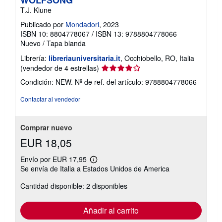
WOLFSONG
l
T.J. Klune
a
s
Publicado por
Mondadori
, 2023
t
a
ISBN 10: 8804778067
/
ISBN 13: 9788804778066
r
Nuevo
/
Tapa blanda
i
f
Librería:
libreriauniversitaria.it
, Occhiobello, RO, Italia
a
Calificación
(vendedor de 4 estrellas)
s
d
del
Condición: NEW.
Nº de ref. del artículo: 9788804778066
e
vendedor:
e
4
n
Contactar al vendedor
v
de
í
5
o
estrellas
Comprar nuevo
EUR 18,05
Envío por EUR 17,95
Más
Se envía de Italia a Estados Unidos de America
información
sobre
Cantidad disponible: 2 disponibles
las
tarifas
de
envío
Añadir al carrito