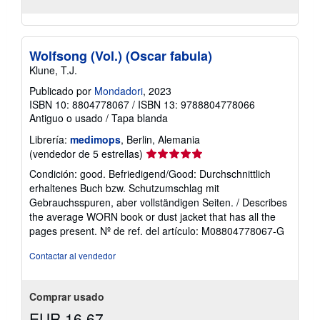
Wolfsong (Vol.) (Oscar fabula)
Klune, T.J.
Publicado por
Mondadori
, 2023
ISBN 10: 8804778067
/
ISBN 13: 9788804778066
Antiguo o usado
/
Tapa blanda
Librería:
medimops
, Berlin, Alemania
Calificación
(vendedor de 5 estrellas)
del
Condición: good. Befriedigend/Good: Durchschnittlich
vendedor:
erhaltenes Buch bzw. Schutzumschlag mit
5
Gebrauchsspuren, aber vollständigen Seiten. / Describes
de
the average WORN book or dust jacket that has all the
5
pages present.
Nº de ref. del artículo: M08804778067-G
estrellas
Contactar al vendedor
Comprar usado
EUR 16,67