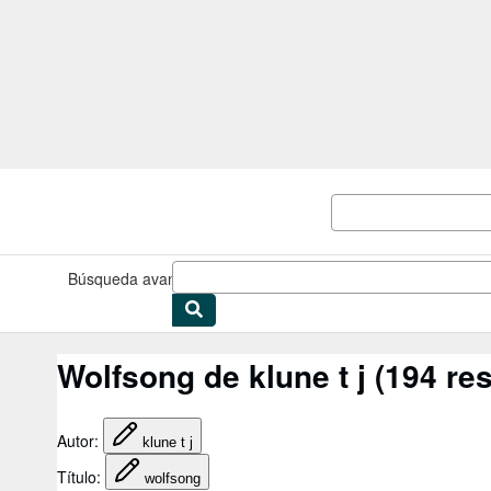
Pasar al contenido principal
IberLibro.com
Búsqueda avanzada
Colecciones
Libros antiguos
Arte y colec
Wolfsong de klune t j
(194 res
Autor
:
klune t j
Título
:
wolfsong