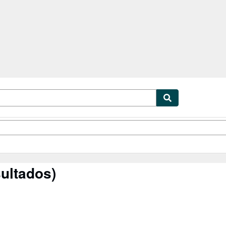
cionismo
Vendedores
Comenzar a vender
ultados)